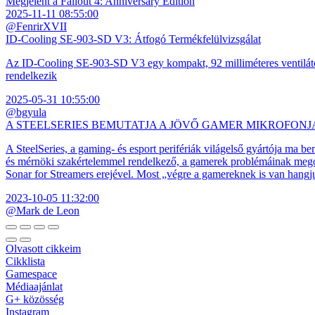
Megjelent a Fallout 4: Anniversary Edition
2025-11-11 08:55:00
@FenrirXVII
ID-Cooling SE-903-SD V3: Átfogó Termékfelülvizsgálat
Az ID-Cooling SE-903-SD V3 egy kompakt, 92 milliméteres ventilátor
rendelkezik
2025-05-31 10:55:00
@bgyula
A STEELSERIES BEMUTATJA A JÖVŐ GAMER MIKROFONJ
A SteelSeries, a gaming- és esport perifériák világelső gyártója ma b
és mérnöki szakértelemmel rendelkező, a gamerek problémáinak megol
Sonar for Streamers erejével. Most „végre a gamereknek is van hangj
2023-10-05 11:32:00
@Mark de Leon
Olvasott cikkeim
Cikklista
Gamespace
Médiaajánlat
G+ közösség
Instagram