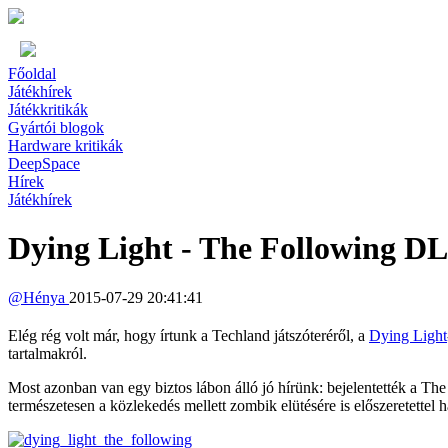
Főoldal
Játékhírek
Játékkritikák
Gyártói blogok
Hardware kritikák
DeepSpace
Hírek
Játékhírek
Dying Light - The Following D
@
Hénya
2015-07-29 20:41:41
Elég rég volt már, hogy írtunk a Techland játszóteréről, a
Dying Light
tartalmakról.
Most azonban van egy biztos lábon álló jó hírünk: bejelentették a Th
természetesen a közlekedés mellett zombik elütésére is előszeretettel h