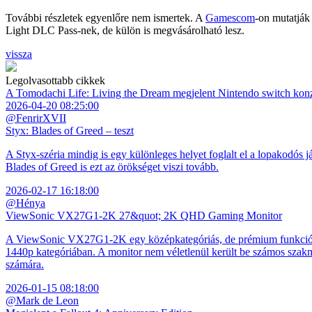
További részletek egyenlőre nem ismertek. A
Gamescom
-on mutatják
Light DLC Pass-nek, de külön is megvásárolható lesz.
vissza
Legolvasottabb cikkek
A Tomodachi Life: Living the Dream megjelent Nintendo switch kon
2026-04-20 08:25:00
@FenrirXVII
Styx: Blades of Greed – teszt
A Styx-széria mindig is egy különleges helyet foglalt el a lopakodós j
Blades of Greed is ezt az örökséget viszi tovább.
2026-02-17 16:18:00
@Hénya
ViewSonic VX27G1-2K 27&quot; 2K QHD Gaming Monitor
A ViewSonic VX27G1-2K egy középkategóriás, de prémium funkciókkal
1440p kategóriában. A monitor nem véletlenül került be számos szakmai
számára.
2026-01-15 08:18:00
@Mark de Leon