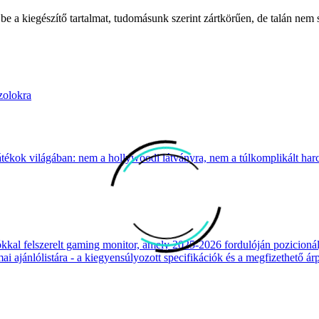
 be a kiegészítő tartalmat, tudomásunk szerint zártkörűen, de talán nem 
zolokra
átékok világában: nem a hollywoodi látványra, nem a túlkomplikált harcr
 felszerelt gaming monitor, amely 2025-2026 fordulóján pozicionálja
 ajánlólistára - a kiegyensúlyozott specifikációk és a megfizethető ár