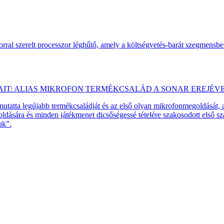
ral szerelt processzor léghűtő, amely a költségvetés-barát szegmensb
AIT: ALIAS MIKROFON TERMÉKCSALÁD A SONAR EREJÉV
emutatta legújabb termékcsaládját és az első olyan mikrofonmegoldását,
dására és minden játékmenet dicsőségessé tételére szakosodott első 
uk”.