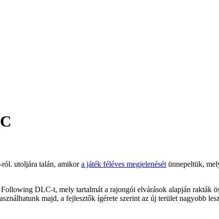
LC
-ról. utoljára talán, amikor
a játék féléves megjelenését
ünnepeltük, mely
e Following DLC-t, mely tartalmát a rajongói elvárások alapján rakták 
asználhatunk majd, a fejlesztők ígérete szerint az új terület nagyobb les