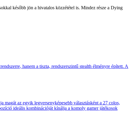
sokkal később jön a hivatalos közzététel is. Mindez része a Dying
endszerre, hanem a tiszta, rendszerszintű stealth élményre épített. A
 magát az egyik legversenyképesebb választásként a 27 colos,
pozíció ideális kombinációját kínálja a komoly gamer játékosok