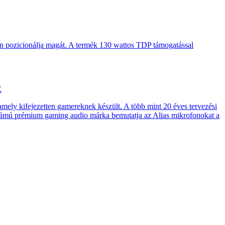
en pozicionálja magát. A termék 130 wattos TDP támogatással
E
 amely kifejezetten gamereknek készült. A több mint 20 éves tervezési
számú prémium gaming audio márka bemutatja az Alias mikrofonokat a