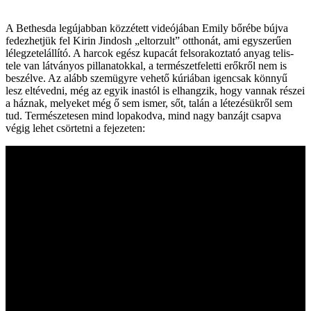
A Bethesda legújabban közzétett videójában Emily bőrébe bújva
fedezhetjük fel Kirin Jindosh „eltorzult” otthonát, ami egyszerűen
lélegzetelállító. A harcok egész kupacát felsorakoztató anyag telis-
tele van látványos pillanatokkal, a természetfeletti erőkről nem is
beszélve. Az alább szemügyre vehető kúriában igencsak könnyű
lesz eltévedni, még az egyik inastól is elhangzik, hogy vannak részei
a háznak, melyeket még ő sem ismer, sőt, talán a létezésükről sem
tud. Természetesen mind lopakodva, mind nagy banzájt csapva
végig lehet csörtetni a fejezeten: