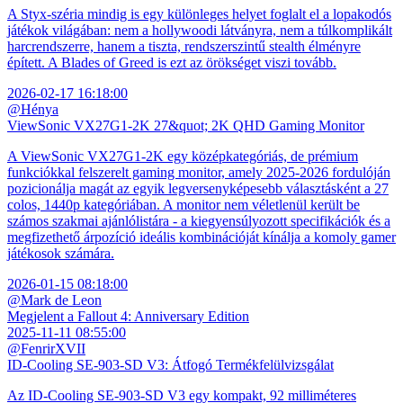
A Styx-széria mindig is egy különleges helyet foglalt el a lopakodós
játékok világában: nem a hollywoodi látványra, nem a túlkomplikált
harcrendszerre, hanem a tiszta, rendszerszintű stealth élményre
épített. A Blades of Greed is ezt az örökséget viszi tovább.
2026-02-17 16:18:00
@Hénya
ViewSonic VX27G1-2K 27&quot; 2K QHD Gaming Monitor
A ViewSonic VX27G1-2K egy középkategóriás, de prémium
funkciókkal felszerelt gaming monitor, amely 2025-2026 fordulóján
pozicionálja magát az egyik legversenyképesebb választásként a 27
colos, 1440p kategóriában. A monitor nem véletlenül került be
számos szakmai ajánlólistára - a kiegyensúlyozott specifikációk és a
megfizethető árpozíció ideális kombinációját kínálja a komoly gamer
játékosok számára.
2026-01-15 08:18:00
@Mark de Leon
Megjelent a Fallout 4: Anniversary Edition
2025-11-11 08:55:00
@FenrirXVII
ID-Cooling SE-903-SD V3: Átfogó Termékfelülvizsgálat
Az ID-Cooling SE-903-SD V3 egy kompakt, 92 milliméteres