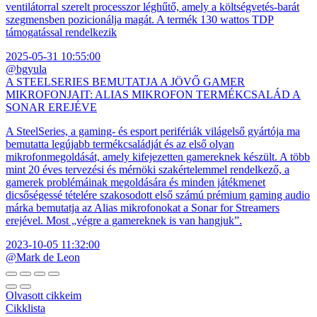
ventilátorral szerelt processzor léghűtő, amely a költségvetés-barát
szegmensben pozicionálja magát. A termék 130 wattos TDP
támogatással rendelkezik
2025-05-31 10:55:00
@bgyula
A STEELSERIES BEMUTATJA A JÖVŐ GAMER
MIKROFONJAIT: ALIAS MIKROFON TERMÉKCSALÁD A
SONAR EREJÉVE
A SteelSeries, a gaming- és esport perifériák világelső gyártója ma
bemutatta legújabb termékcsaládját és az első olyan
mikrofonmegoldását, amely kifejezetten gamereknek készült. A több
mint 20 éves tervezési és mérnöki szakértelemmel rendelkező, a
gamerek problémáinak megoldására és minden játékmenet
dicsőségessé tételére szakosodott első számú prémium gaming audio
márka bemutatja az Alias mikrofonokat a Sonar for Streamers
erejével. Most „végre a gamereknek is van hangjuk”.
2023-10-05 11:32:00
@Mark de Leon
Olvasott cikkeim
Cikklista