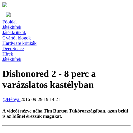
Főoldal
Játékhírek
Játékkritikák
Gyártói blogok
Hardware kritikák
DeepSpace
Hírek
Játékhírek
Dishonored 2 - 8 perc a
varázslatos kastélyban
@
Hénya
2016-09-29 19:14:21
A videót nézve néha Tim Burton Tükörországában, azon belül
is az Időnél érezzük magukat.