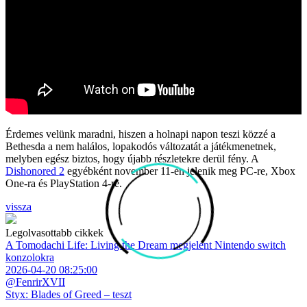
Érdemes velünk maradni, hiszen a holnapi napon teszi közzé a
Bethesda a nem halálos, lopakodós változatát a játékmenetnek,
melyben egész biztos, hogy újabb részletekre derül fény. A
Dishonored 2
egyébként november 11-én jelenik meg PC-re, Xbox
One-ra és PlayStation 4-re.
vissza
Legolvasottabb cikkek
A Tomodachi Life: Living the Dream megjelent Nintendo switch
konzolokra
2026-04-20 08:25:00
@FenrirXVII
Styx: Blades of Greed – teszt