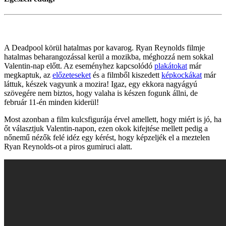
A Deadpool körül hatalmas por kavarog. Ryan Reynolds filmje
hatalmas beharangozással kerül a mozikba, méghozzá nem sokkal
Valentin-nap előtt. Az eseményhez kapcsolódó
plakátokat
már
megkaptuk, az
előzeteseket
és a filmből kiszedett
képkockákat
már
láttuk, készek vagyunk a mozira! Igaz, egy ekkora nagyágyú
szövegére nem biztos, hogy valaha is készen fogunk állni, de
február 11-én minden kiderül!
Most azonban a film kulcsfigurája érvel amellett, hogy miért is jó, ha
őt választjuk Valentin-napon, ezen okok kifejtése mellett pedig a
nőnemű nézők felé idéz egy kérést, hogy képzeljék el a meztelen
Ryan Reynolds-ot a piros gumiruci alatt.