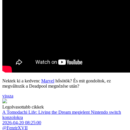
Nektek ki a kedvenc
Marvel
hősötök? És mit gondoltok, ez
megváltozik a Deadpool megnézése után?
vissza
Legolvasottabb cikkek
A Tomodachi Life: Living the Dream megjelent Nintendo switch
konzolokra
2026-04-20 08:25:00
@FenrirXVII