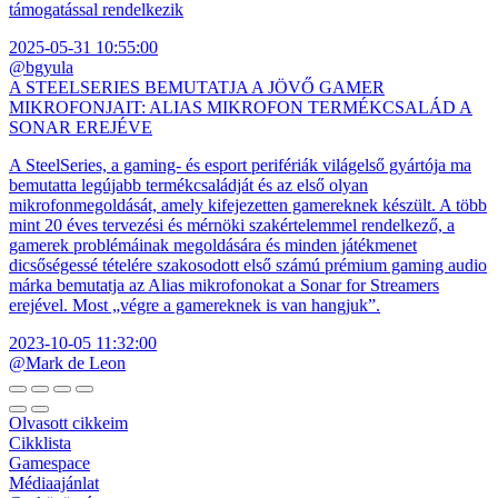
támogatással rendelkezik
2025-05-31 10:55:00
@bgyula
A STEELSERIES BEMUTATJA A JÖVŐ GAMER
MIKROFONJAIT: ALIAS MIKROFON TERMÉKCSALÁD A
SONAR EREJÉVE
A SteelSeries, a gaming- és esport perifériák világelső gyártója ma
bemutatta legújabb termékcsaládját és az első olyan
mikrofonmegoldását, amely kifejezetten gamereknek készült. A több
mint 20 éves tervezési és mérnöki szakértelemmel rendelkező, a
gamerek problémáinak megoldására és minden játékmenet
dicsőségessé tételére szakosodott első számú prémium gaming audio
márka bemutatja az Alias mikrofonokat a Sonar for Streamers
erejével. Most „végre a gamereknek is van hangjuk”.
2023-10-05 11:32:00
@Mark de Leon
Olvasott cikkeim
Cikklista
Gamespace
Médiaajánlat