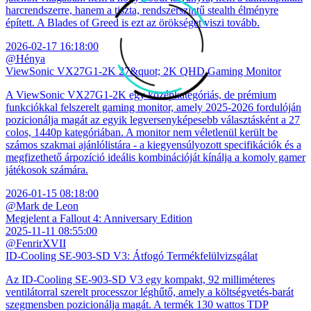
harcrendszerre, hanem a tiszta, rendszerszintű stealth élményre
épített. A Blades of Greed is ezt az örökséget viszi tovább.
2026-02-17 16:18:00
@Hénya
ViewSonic VX27G1-2K 27&quot; 2K QHD Gaming Monitor
A ViewSonic VX27G1-2K egy középkategóriás, de prémium
funkciókkal felszerelt gaming monitor, amely 2025-2026 fordulóján
pozicionálja magát az egyik legversenyképesebb választásként a 27
colos, 1440p kategóriában. A monitor nem véletlenül került be
számos szakmai ajánlólistára - a kiegyensúlyozott specifikációk és a
megfizethető árpozíció ideális kombinációját kínálja a komoly gamer
játékosok számára.
2026-01-15 08:18:00
@Mark de Leon
Megjelent a Fallout 4: Anniversary Edition
2025-11-11 08:55:00
@FenrirXVII
ID-Cooling SE-903-SD V3: Átfogó Termékfelülvizsgálat
Az ID-Cooling SE-903-SD V3 egy kompakt, 92 milliméteres
ventilátorral szerelt processzor léghűtő, amely a költségvetés-barát
szegmensben pozicionálja magát. A termék 130 wattos TDP