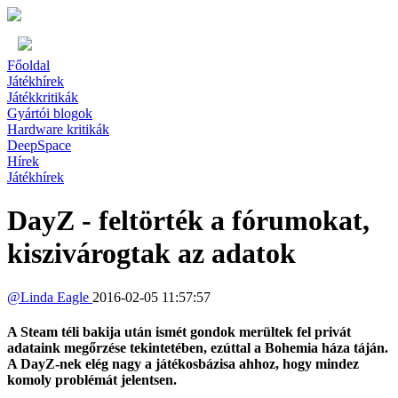
Főoldal
Játékhírek
Játékkritikák
Gyártói blogok
Hardware kritikák
DeepSpace
Hírek
Játékhírek
DayZ - feltörték a fórumokat,
kiszivárogtak az adatok
@
Linda Eagle
2016-02-05 11:57:57
A Steam téli bakija után ismét gondok merültek fel privát
adataink megőrzése tekintetében, ezúttal a Bohemia háza táján.
A DayZ-nek elég nagy a játékosbázisa ahhoz, hogy mindez
komoly problémát jelentsen.