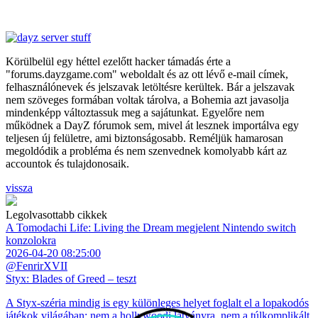
Körülbelül egy héttel ezelőtt hacker támadás érte a
"forums.dayzgame.com" weboldalt és az ott lévő e-mail címek,
felhasználónevek és jelszavak letöltésre kerültek. Bár a jelszavak
nem szöveges formában voltak tárolva, a Bohemia azt javasolja
mindenképp változtassuk meg a sajátunkat. Egyelőre nem
működnek a DayZ fórumok sem, mivel át lesznek importálva egy
teljesen új felületre, ami biztonságosabb. Reméljük hamarosan
megoldódik a probléma és nem szenvednek komolyabb kárt az
accountok és tulajdonosaik.
vissza
Legolvasottabb cikkek
A Tomodachi Life: Living the Dream megjelent Nintendo switch
konzolokra
2026-04-20 08:25:00
@FenrirXVII
Styx: Blades of Greed – teszt
A Styx-széria mindig is egy különleges helyet foglalt el a lopakodós
játékok világában: nem a hollywoodi látványra, nem a túlkomplikált