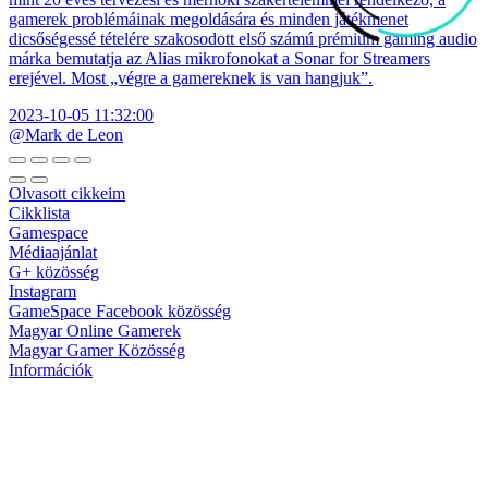
gamerek problémáinak megoldására és minden játékmenet
dicsőségessé tételére szakosodott első számú prémium gaming audio
márka bemutatja az Alias mikrofonokat a Sonar for Streamers
erejével. Most „végre a gamereknek is van hangjuk”.
2023-10-05 11:32:00
@Mark de Leon
Olvasott cikkeim
Cikklista
Gamespace
Médiaajánlat
G+ közösség
Instagram
GameSpace Facebook közösség
Magyar Online Gamerek
Magyar Gamer Közösség
Információk