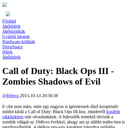
Főoldal
Játékhírek
Játékkritikák
Gyártói blogok
Hardware kritikák
DeepSpace
Hírek
Játékhírek
Call of Duty: Black Ops III -
Zombies Shadows of Evil
@
Hénya
2015-10-14 20:56:38
E cím nem mást, mint egy nagyon is ígéretesnek tűnő kooperatív
módot kínál a Call of Duty: Black Ops III-hoz, minderről
korábbi
cikkünkben
már olvashattatok. A fejlesztők remekül ötvözik a
zombik világát az 1940-es évekkel, ahogy azt az alábbi trailer-ben is
megfigyelhetjük. 4 játékos egy-egy karaktert irányítva próbálja