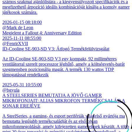
számos szakmai ajánlólistára - a kiegyensúlyozott specifikációk és a
megfizethető árpozíció ideális kombinációját kínálja a komoly gamer
játékosok számára.
2026-01-15 08:18:00
@Mark de Leon
Megjelent a Fallout 4: Anniversary Edition
2025-11-11 08:55:00
@FenrirXVII
ID-Cooling SE-903-SD V3: Átfogó Termékfelülvizsgálat
Az ID-Cooling SE-903-SD V3 egy kompakt, 92 milliméteres
ventilátorral szerelt processzor léghűtő, amely a költségvetés-barát
szegmensben pozicionálja magát. A termék 130 wattos TDP
támogatással rendelkezik
2025-05-31 10:55:00
@bgyula
A STEELSERIES BEMUTATJA A JÖVŐ GAMER
MIKROFONJAIT: ALIAS MIKROFON TERMÉKCSALÁD A
SONAR EREJÉVE
A SteelSeries, a gaming- és esport perifériák világelső gyártója ma
bemutatta legújabb termékcsaládját és az első olyan
mikrofonmegoldását, amely kifejezetten gamereknek készült. A több
mint 20 éves tervezési és mérnöki szakértelemmel rendelkező, a