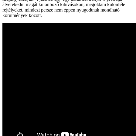
átverekedni magát különböző kihívásokon, megoldani különféle
rejtélyeket, mindezt persze nem éppen nyugodtnak mondható
körülmények között.