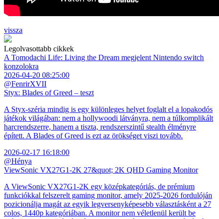
vissza
Legolvasottabb cikkek
A Tomodachi Life: Living the Dream megjelent Nintendo switch
konzolokra
2026-04-20 08:25:00
@FenrirXVII
Styx: Blades of Greed – teszt
A Styx-széria mindig is egy különleges helyet foglalt el a lopakodós
játékok világában: nem a hollywoodi látványra, nem a túlkomplikált
harcrendszerre, hanem a tiszta, rendszerszintű stealth élményre
épített. A Blades of Greed is ezt az örökséget viszi tovább.
2026-02-17 16:18:00
@Hénya
ViewSonic VX27G1-2K 27&quot; 2K QHD Gaming Monitor
A ViewSonic VX27G1-2K egy középkategóriás, de prémium
funkciókkal felszerelt gaming monitor, amely 2025-2026 fordulóján
pozicionálja magát az egyik legversenyképesebb választásként a 27
colos, 1440p kategóriában. A monitor nem véletlenül került be