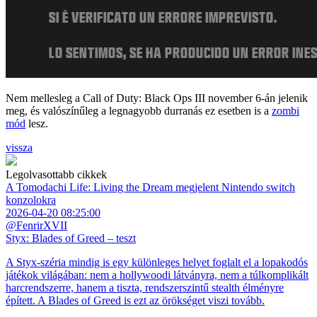
Nem mellesleg a Call of Duty: Black Ops III november 6-án jelenik
meg, és valószínűleg a legnagyobb durranás ez esetben is a
zombi
mód
lesz.
vissza
Legolvasottabb cikkek
A Tomodachi Life: Living the Dream megjelent Nintendo switch
konzolokra
2026-04-20 08:25:00
@FenrirXVII
Styx: Blades of Greed – teszt
A Styx-széria mindig is egy különleges helyet foglalt el a lopakodós
játékok világában: nem a hollywoodi látványra, nem a túlkomplikált
harcrendszerre, hanem a tiszta, rendszerszintű stealth élményre
épített. A Blades of Greed is ezt az örökséget viszi tovább.