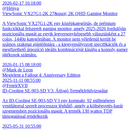
2026-02-17 16:18:00
@Hénya
ViewSonic VX27G1-2K 27&quot; 2K QHD Gaming Monitor
A ViewSonic VX27G1-2K egy középkategóriás, de prémium
funkciókkal felszerelt gaming monitor, amely 2025-2026 fordulóján
pozicionálja magát az egyik legversenyképesebb választásként a 27
colos, 1440p kategóriában. A monitor nem véletlenül került be
számos szakmai ajánlólistára - a kiegyensúlyozott specifikációk és a
megfizethető árpozíció ideális kombinációját kínálja a komoly gamer
játékosok számára.
2026-01-15 08:18:00
@Mark de Leon
Megjelent a Fallout 4: Anniversary Edition
2025-11-11 08:55:00
@FenrirXVII
ID-Cooling SE-903-SD V3: Átfogó Termékfelülvizsgálat
Az ID-Cooling SE-903-SD V3 egy kompakt, 92 milliméteres
ventilátorral szerelt processzor léghűtő, amely a költségvetés-barát
szegmensben pozicionálja magát. A termék 130 wattos TDP
támogatással rendelkezik
2025-05-31 10:55:00