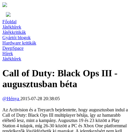
Főoldal
Játékhírek
Játékkritikák
Gyártói blogok
Hardware kritikák
DeepSpace
Hírek
Játékhírek
Call of Duty: Black Ops III -
augusztusban béta
@
Hénya
2015-07-28 20:38:05
Az Activision és a Treyarch bejelentette, hogy augusztusban indul a
Call of Duty: Black Ops III multiplayer bétája, így az hamarabb
eléhető lesz, mint a kampány. Augusztus 19 és 23 között a Play
Station 4 tulajok, míg 26-30 között a PC és Xbox One platformmal
rendelkezők lövöldözhetik ki magukat. A jelentkezésért nem kell