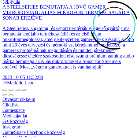
@bgyula
A STEELSERIES BEMUTATJA A JÖVŐ GAMER
MIKROFONJAIT: ALIAS MIKROFON TERMÉKCSALÁD A
SONAR EREJÉVE
A SteelSeries, a gaming- és esport perifériák világelső gyártója ma
bemutatta legújabb termékcsaládját és az első olyan
mikrofonmegoldását, amely kifejezetten gamereknek készült. A több
mint 20 éves tervezési és mérnöki szakértelemmel rendelkező, a
gamerek problémáinak megoldására és minden játékmenet
dicsőségessé tételére szakosodott első számú prémium gaming audio
márka bemutatja az Alias mikrofonokat a Sonar for Streamers
erejével. Most „végre a gamereknek is van hangjuk”.
2023-10-05 11:32:00
@Mark de Leon
Olvasott cikkeim
Cikklista
Gamespace
Médiaajánlat
G+ közösség
Instagram
GameSpace Facebook közösség