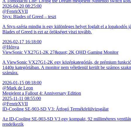
A Tomodachi Life: Living the Dream megjelent Nintendo switch kon
2026-04-20 08:25:00
@FenrirXVII
Styx: Blades of Greed – teszt
A Styx-széria mindig is egy különleges helyet foglalt el a lopakodós j
Blades of Greed is ezt az örökséget viszi tovább.
2026-02-17 16:18:00
@Hénya
ViewSonic VX27G1-2K 27&quot; 2K QHD Gaming Monitor
A ViewSonic VX27G1-2K egy középkategóriás, de prémium funkciókkal
1440p kategóriában. A monitor nem véletlenül került be számos szakmai
számára.
2026-01-15 08:18:00
@Mark de Leon
Megjelent a Fallout 4: Anniversary Edition
2025-11-11 08:55:00
@FenrirXVII
ID-Cooling SE-903-SD V3: Átfogó Termékfelülvizsgálat
Az ID-Cooling SE-903-SD V3 egy kompakt, 92 milliméteres ventilátor
rendelkezik