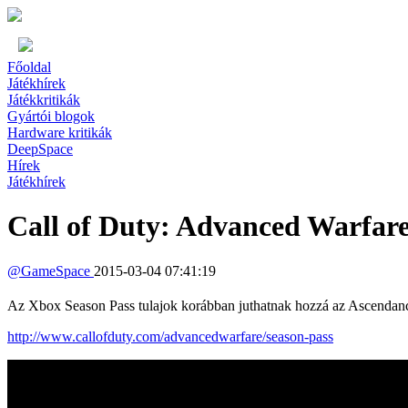
Főoldal
Játékhírek
Játékkritikák
Gyártói blogok
Hardware kritikák
DeepSpace
Hírek
Játékhírek
Call of Duty: Advanced Warfare
@
GameSpace
2015-03-04 07:41:19
Az Xbox Season Pass tulajok korábban juthatnak hozzá az Ascendanc
http://www.callofduty.com/advancedwarfare/season-pass