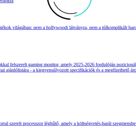
zolokra
átékok világában: nem a hollywoodi látványra, nem a túlkomplikált harcr
 felszerelt gaming monitor, amely 2025-2026 fordulóján pozicionálja
 ajánlólistára - a kiegyensúlyozott specifikációk és a megfizethető ár
ral szerelt processzor léghűtő, amely a költségvetés-barát szegmensb