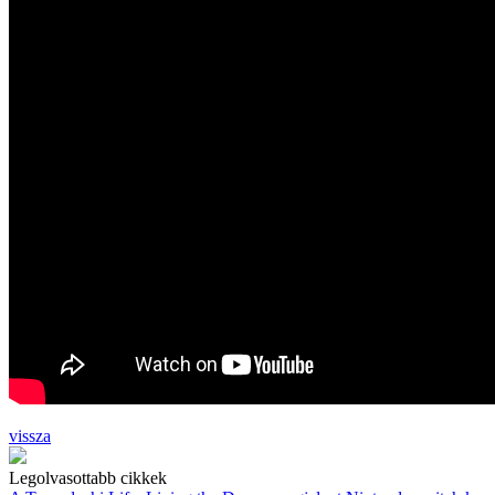
vissza
Legolvasottabb cikkek