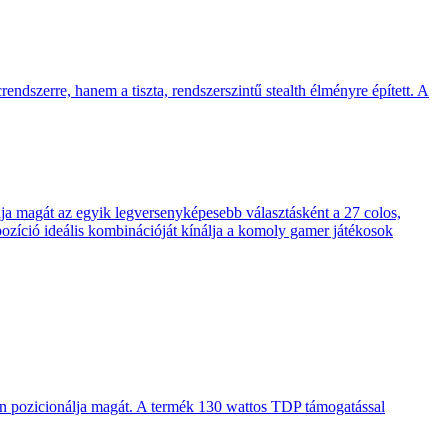
endszerre, hanem a tiszta, rendszerszintű stealth élményre épített. A
 magát az egyik legversenyképesebb választásként a 27 colos,
pozíció ideális kombinációját kínálja a komoly gamer játékosok
en pozicionálja magát. A termék 130 wattos TDP támogatással