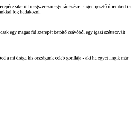
epére sikerült megszerezni egy ránézésre is igen ijesztő úriembert (a
kánkkal fog hadakozni.
sak egy magas fiú szerepét betöltő csávóból egy igazi széttetovált
ed a mi drága kis országunk celeb gorillája - aki ha egyet .ingik már