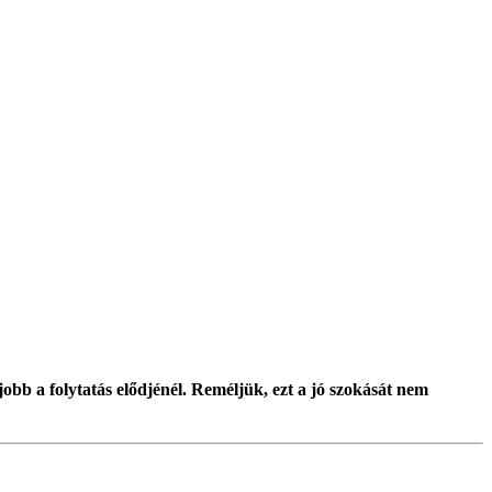
jobb a folytatás elődjénél. Reméljük, ezt a jó szokását nem