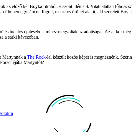
z előző két Boyka filmből, viszont idén a 4. Vitathatatlan főboss szer
 a filmben egy láncon fogott, maszkos őrültet alakít, aki szeretett Boy
ű és tudatos építésébe, amihez megvoltak az adottságai. Az akkor még c
sze a sarki kávézóban.
sze Martynnak a
The Rock
-lal készült közös képét is megnéznénk. Szerint
a Porschéjába Martyntól?
zolokra