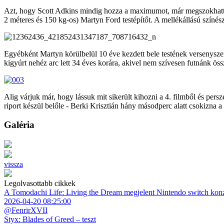
Azt, hogy Scott Adkins mindig hozza a maximumot, már megszokhattuk a
2 méteres és 150 kg-os) Martyn Ford testépítőt. A mellékállású színész
Egyébként Martyn körülbelül 10 éve kezdett bele testének versenyszer
kigyúrt nehéz arc lett 34 éves korára, akivel nem szívesen futnánk ös
Alig várjuk már, hogy lássuk mit sikerült kihozni a 4. filmből és per
riport készül belőle - Berki Krisztián hány másodperc alatt csokizna 
Galéria
vissza
Legolvasottabb cikkek
A Tomodachi Life: Living the Dream megjelent Nintendo switch kon
2026-04-20 08:25:00
@FenrirXVII
Styx: Blades of Greed – teszt