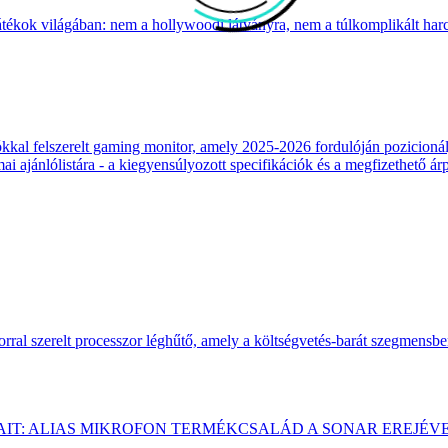
átékok világában: nem a hollywoodi látványra, nem a túlkomplikált harcr
 felszerelt gaming monitor, amely 2025-2026 fordulóján pozicionálja
 ajánlólistára - a kiegyensúlyozott specifikációk és a megfizethető ár
ral szerelt processzor léghűtő, amely a költségvetés-barát szegmensb
AIT: ALIAS MIKROFON TERMÉKCSALÁD A SONAR EREJÉV