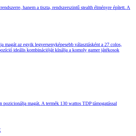
endszerre, hanem a tiszta, rendszerszintű stealth élményre épített. A
 magát az egyik legversenyképesebb választásként a 27 colos,
pozíció ideális kombinációját kínálja a komoly gamer játékosok
en pozicionálja magát. A termék 130 wattos TDP támogatással
E