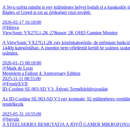
A Styx-széria mindig is egy különleges helyet foglalt el a lopakodós j
Blades of Greed is ezt az örökséget viszi tovább.
2026-02-17 16:18:00
@Hénya
ViewSonic VX27G1-2K 27&quot; 2K QHD Gaming Monitor
A ViewSonic VX27G1-2K egy középkategóriás, de prémium funkciókkal
1440p kategóriában. A monitor nem véletlenül került be számos szakmai
számára.
2026-01-15 08:18:00
@Mark de Leon
Megjelent a Fallout 4: Anniversary Edition
2025-11-11 08:55:00
@FenrirXVII
ID-Cooling SE-903-SD V3: Átfogó Termékfelülvizsgálat
Az ID-Cooling SE-903-SD V3 egy kompakt, 92 milliméteres ventilátor
rendelkezik
2025-05-31 10:55:00
@bgyula
A STEELSERIES BEMUTATJA A JÖVŐ GAMER MIKROFONJ