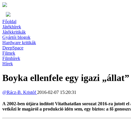
Főoldal
Játékhírek
Játékkritikák
Gyártói blogok
Hardware kritikák
DeepSpace
Filmek
Filmhírek
Hírek
Boyka ellenfele egy igazi „állat”
@
Rácz-B. Kristóf
2016-02-07 15:20:31
A 2002-ben útjára indított Vitathatatlan sorozat 2016-ra jutott el
vetkőzi le magáról a produkció idén sem, egy biztos: a fő gonoszr