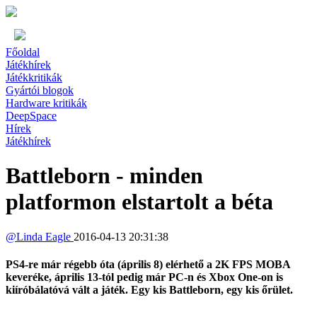
Főoldal
Játékhírek
Játékkritikák
Gyártói blogok
Hardware kritikák
DeepSpace
Hírek
Játékhírek
Battleborn - minden
platformon elstartolt a béta
@
Linda Eagle
2016-04-13 20:31:38
PS4-re már régebb óta (április 8) elérhető a 2K FPS MOBA
keveréke, április 13-tól pedig már PC-n és Xbox One-on is
kiíróbálatóvá vált a játék. Egy kis Battleborn, egy kis őrület.