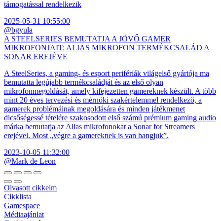
támogatással rendelkezik
2025-05-31 10:55:00
@bgyula
A STEELSERIES BEMUTATJA A JÖVŐ GAMER
MIKROFONJAIT: ALIAS MIKROFON TERMÉKCSALÁD A
SONAR EREJÉVE
A SteelSeries, a gaming- és esport perifériák világelső gyártója ma
bemutatta legújabb termékcsaládját és az első olyan
mikrofonmegoldását, amely kifejezetten gamereknek készült. A több
mint 20 éves tervezési és mérnöki szakértelemmel rendelkező, a
gamerek problémáinak megoldására és minden játékmenet
dicsőségessé tételére szakosodott első számú prémium gaming audio
márka bemutatja az Alias mikrofonokat a Sonar for Streamers
erejével. Most „végre a gamereknek is van hangjuk”.
2023-10-05 11:32:00
@Mark de Leon
Olvasott cikkeim
Cikklista
Gamespace
Médiaajánlat