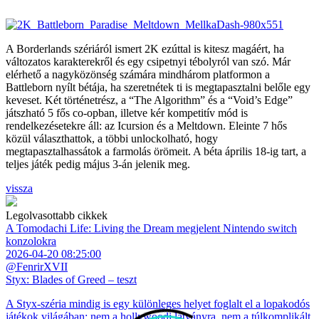
A Borderlands szériáról ismert 2K ezúttal is kitesz magáért, ha
változatos karakterekről és egy csipetnyi tébolyról van szó. Már
elérhető a nagyközönség számára mindhárom platformon a
Battleborn nyílt bétája, ha szeretnétek ti is megtapasztalni belőle egy
keveset. Két történetrész, a “The Algorithm” és a “Void’s Edge”
játszható 5 fős co-opban, illetve kér kompetitív mód is
rendelkezésetekre áll: az Icursion és a Meltdown. Eleinte 7 hős
közül választhattok, a többi unlockolható, hogy
megtapasztalhassátok a farmolás örömeit. A béta április 18-ig tart, a
teljes játék pedig május 3-án jelenik meg.
vissza
Legolvasottabb cikkek
A Tomodachi Life: Living the Dream megjelent Nintendo switch
konzolokra
2026-04-20 08:25:00
@FenrirXVII
Styx: Blades of Greed – teszt
A Styx-széria mindig is egy különleges helyet foglalt el a lopakodós
játékok világában: nem a hollywoodi látványra, nem a túlkomplikált