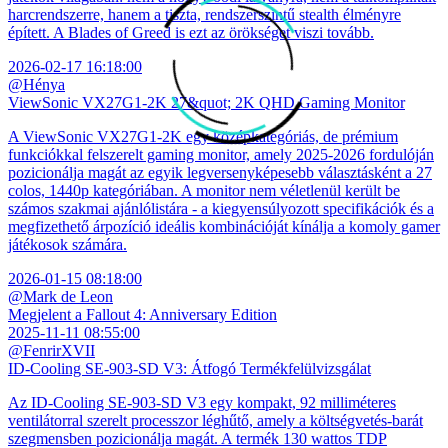
harcrendszerre, hanem a tiszta, rendszerszintű stealth élményre
épített. A Blades of Greed is ezt az örökséget viszi tovább.
2026-02-17 16:18:00
@Hénya
ViewSonic VX27G1-2K 27&quot; 2K QHD Gaming Monitor
A ViewSonic VX27G1-2K egy középkategóriás, de prémium
funkciókkal felszerelt gaming monitor, amely 2025-2026 fordulóján
pozicionálja magát az egyik legversenyképesebb választásként a 27
colos, 1440p kategóriában. A monitor nem véletlenül került be
számos szakmai ajánlólistára - a kiegyensúlyozott specifikációk és a
megfizethető árpozíció ideális kombinációját kínálja a komoly gamer
játékosok számára.
2026-01-15 08:18:00
@Mark de Leon
Megjelent a Fallout 4: Anniversary Edition
2025-11-11 08:55:00
@FenrirXVII
ID-Cooling SE-903-SD V3: Átfogó Termékfelülvizsgálat
Az ID-Cooling SE-903-SD V3 egy kompakt, 92 milliméteres
ventilátorral szerelt processzor léghűtő, amely a költségvetés-barát
szegmensben pozicionálja magát. A termék 130 wattos TDP