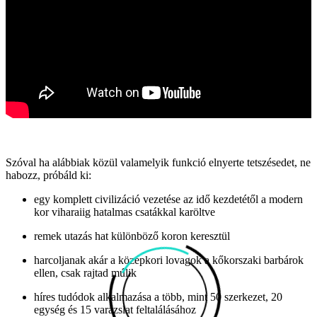
Szóval ha alábbiak közül valamelyik funkció elnyerte tetszésedet, ne
habozz, próbáld ki:
egy komplett civilizáció vezetése az idő kezdetétől a modern
kor viharaiig hatalmas csatákkal karöltve
remek utazás hat különböző koron keresztül
harcoljanak akár a középkori lovagok a kőkorszaki barbárok
ellen, csak rajtad múlik
híres tudódok alkalmazása a több, mint 50 szerkezet, 20
egység és 15 varázslat feltalálásához