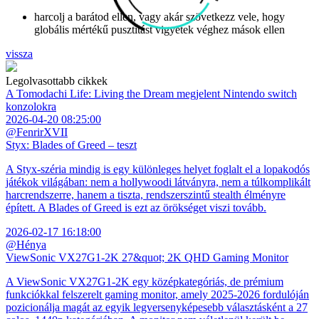
harcolj a barátod ellen, vagy akár szövetkezz vele, hogy
globális mértékű pusztítást vigyetek véghez mások ellen
vissza
Legolvasottabb cikkek
A Tomodachi Life: Living the Dream megjelent Nintendo switch
konzolokra
2026-04-20 08:25:00
@FenrirXVII
Styx: Blades of Greed – teszt
A Styx-széria mindig is egy különleges helyet foglalt el a lopakodós
játékok világában: nem a hollywoodi látványra, nem a túlkomplikált
harcrendszerre, hanem a tiszta, rendszerszintű stealth élményre
épített. A Blades of Greed is ezt az örökséget viszi tovább.
2026-02-17 16:18:00
@Hénya
ViewSonic VX27G1-2K 27&quot; 2K QHD Gaming Monitor
A ViewSonic VX27G1-2K egy középkategóriás, de prémium
funkciókkal felszerelt gaming monitor, amely 2025-2026 fordulóján
pozicionálja magát az egyik legversenyképesebb választásként a 27