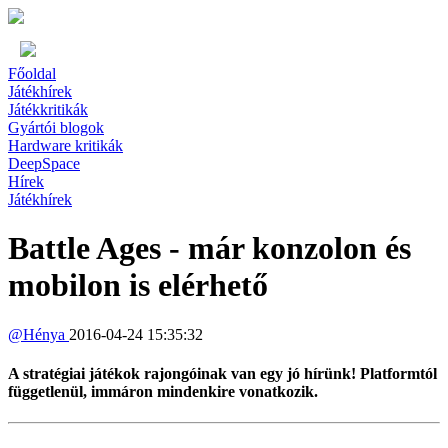
Főoldal
Játékhírek
Játékkritikák
Gyártói blogok
Hardware kritikák
DeepSpace
Hírek
Játékhírek
Battle Ages - már konzolon és
mobilon is elérhető
@
Hénya
2016-04-24 15:35:32
A stratégiai játékok rajongóinak van egy jó hírünk! Platformtól
függetlenül, immáron mindenkire vonatkozik.