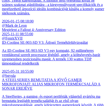
colos, 1440p kategóriában. A monitor nem véletlenül került be
számos szakmai ajánlólistára - a kiegyensúlyozott specifikációk és a
megfizethető árpozíció ideális kombinációját kínálja a komoly gamer
játékosok számára.
2026-01-15 08:18:00
@Mark de Leon
Megjelent a Fallout 4: Anniversary Edition
2025-11-11 08:55:00
@FenrirXVII
ID-Cooling SE-903-SD V3: Átfogó Termékfelülvizsgálat
Az ID-Cooling SE-903-SD V3 egy kompakt, 92 milliméteres
ventilátorral szerelt processzor léghűtő, amely a költségvetés-barát
szegmensben pozicionálja magát. A termék 130 wattos TDP
támogatással rendelkezik
2025-05-31 10:55:00
@bgyula
A STEELSERIES BEMUTATJA A JÖVŐ GAMER
MIKROFONJAIT: ALIAS MIKROFON TERMÉKCSALÁD A
SONAR EREJÉVE
A SteelSeries, a gaming- és esport perifériák világelső gyártója ma
bemutatta legújabb termékcsaládját és az első olyan
mikrofonmegoldását, amely kifejezetten gamereknek készült. A több