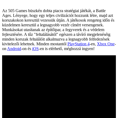
Az 505 Games büszkén dobta piacra stratégiai játékát, a Battle
Ages. Lényege, hogy egy teljes civilizációt hozzunk létre, majd azt
korszakokon keresztül vezessük útján. A játékosok rengeteg időn és
küzdelmen keresztül a legnagyobb vezér címért versengenek.
Munkásokat utasítanak az építőipar, a fegyverek és a védelem
fejlesztésére. A tűz "feltalálásától" egészen a távíró megjelenéséig
minden korszak feltalálóit alkalmazva a legnagyobb felfedezések
kivitelezői lehetnek. Minden mostantól
PlayStation 4
-en,
Xbox One
-
on
Android
-on és
iOS
-en is elérhető, méghozzá ingyen!