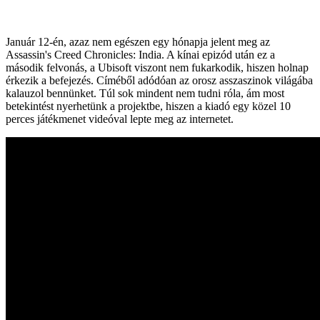
Január 12-én, azaz nem egészen egy hónapja jelent meg az
Assassin's Creed Chronicles: India. A kínai epizód után ez a
második felvonás, a Ubisoft viszont nem fukarkodik, hiszen holnap
érkezik a befejezés. Címéből adódóan az orosz asszaszinok világába
kalauzol bennünket. Túl sok mindent nem tudni róla, ám most
betekintést nyerhetünk a projektbe, hiszen a kiadó egy közel 10
perces játékmenet videóval lepte meg az internetet.