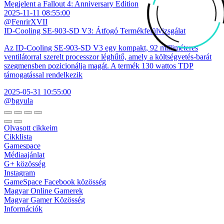
Megjelent a Fallout 4: Anniversary Edition
2025-11-11 08:55:00
@FenrirXVII
ID-Cooling SE-903-SD V3: Átfogó Termékfelülvizsgálat
Az ID-Cooling SE-903-SD V3 egy kompakt, 92 milliméteres
ventilátorral szerelt processzor léghűtő, amely a költségvetés-barát
szegmensben pozicionálja magát. A termék 130 wattos TDP
támogatással rendelkezik
2025-05-31 10:55:00
@bgyula
Olvasott cikkeim
Cikklista
Gamespace
Médiaajánlat
G+ közösség
Instagram
GameSpace Facebook közösség
Magyar Online Gamerek
Magyar Gamer Közösség
Információk