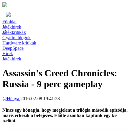
Főoldal
Játékhírek
Játékkritikák
Gyártói blogok
Hardware kritikák
DeepSpace
Hírek
Játékhírek
Assassin's Creed Chronicles:
Russia - 9 perc gameplay
@
Hénya
2016-02-08 19:41:28
Nincs egy hónapja, hogy megjelent a trilógia második epizódja,
máris érkezik a befejezés. Előtte azonban kaptunk egy kis
ízelítőt.