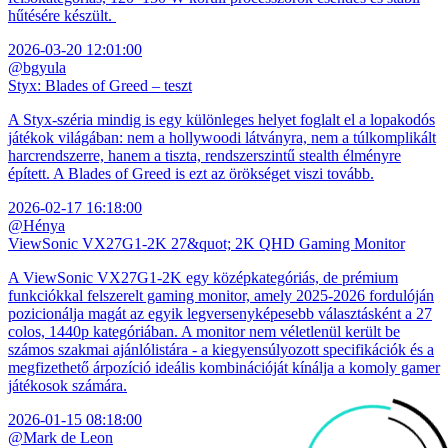
hűtésére készült.
2026-03-20 12:01:00
@bgyula
Styx: Blades of Greed – teszt
A Styx-széria mindig is egy különleges helyet foglalt el a lopakodós
játékok világában: nem a hollywoodi látványra, nem a túlkomplikált
harcrendszerre, hanem a tiszta, rendszerszintű stealth élményre
épített. A Blades of Greed is ezt az örökséget viszi tovább.
2026-02-17 16:18:00
@Hénya
ViewSonic VX27G1-2K 27&quot; 2K QHD Gaming Monitor
A ViewSonic VX27G1-2K egy középkategóriás, de prémium
funkciókkal felszerelt gaming monitor, amely 2025-2026 fordulóján
pozicionálja magát az egyik legversenyképesebb választásként a 27
colos, 1440p kategóriában. A monitor nem véletlenül került be
számos szakmai ajánlólistára - a kiegyensúlyozott specifikációk és a
megfizethető árpozíció ideális kombinációját kínálja a komoly gamer
játékosok számára.
2026-01-15 08:18:00
@Mark de Leon