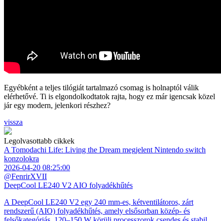
Egyébként a teljes tilógiát tartalmazó csomag is holnaptól válik
elérhetővé. Ti is elgondolkodtatok rajta, hogy ez már igencsak közel
jár egy modern, jelenkori részhez?
vissza
Legolvasottabb cikkek
A Tomodachi Life: Living the Dream megjelent Nintendo switch
konzolokra
2026-04-20 08:25:00
@FenrirXVII
DeepCool LE240 V2 AIO folyadékhűtés
A DeepCool LE240 V2 egy 240 mm-es, kétventilátoros, zárt
rendszerű (AIO) folyadékhűtés, amely elsősorban közép- és
felsőkategóriás, 120–150 W körüli processzorok csendes és stabil