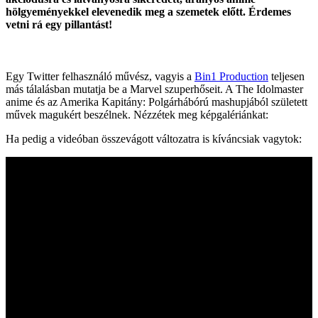
hölgyeményekkel elevenedik meg a szemetek előtt. Érdemes
vetni rá egy pillantást!
Egy Twitter felhasználó művész, vagyis a
Bin1 Production
teljesen
más tálalásban mutatja be a Marvel szuperhőseit. A The Idolmaster
anime és az Amerika Kapitány: Polgárhábórú mashupjából született
művek magukért beszélnek. Nézzétek meg képgalériánkat:
Ha pedig a videóban összevágott változatra is kíváncsiak vagytok: