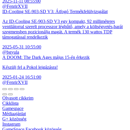
2025-11-11 08:55:00
@FenrirXVII
ID-Cooling SE-903-SD V3: Átfogó Termékfelülvizsgálat
Az ID-Cooling SE-903-SD V3 egy kompakt, 92 milliméteres
ventilátorral szerelt processzor léghűtő, amely a költségvetés-barát
szegmensben pozicionálja magát. A termék 130 wattos TDP
támogatással rendelkezik
2025-05-31 10:55:00
@bgyula
A DOOM: The Dark Ages május 15-én érkezik
Készülj fel a Pokol leigázásra!
2025-01-24 16:51:00
@FenrirXVII
Olvasott cikkeim
Cikklista
Gamespace
Médiaajánlat
G+ közösség
Instagram
GameSpace Facebook közösség