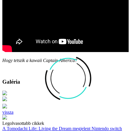
Hogy tetszik a kawaii Captain America?
Galéria
vissza
Legolvasottabb cikkek
A Tomodachi Life: Living the Dream megjelent Nintendo switch