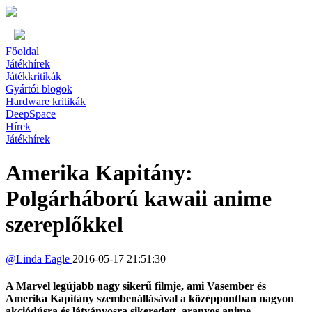
Főoldal
Játékhírek
Játékkritikák
Gyártói blogok
Hardware kritikák
DeepSpace
Hírek
Játékhírek
Amerika Kapitány:
Polgárháború kawaii anime
szereplőkkel
@
Linda Eagle
2016-05-17 21:51:30
A Marvel legújabb nagy sikerű filmje, ami Vasember és
Amerika Kapitány szembenállásával a középpontban nagyon
akciódúsra és látványosra sikeredett, aranyos anime