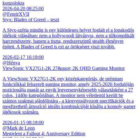
konzolokra
2026-04-20 08:25:00
@FenrirXVII
Styx: Blades of Greed – teszt
A Styx-széria mindig is egy különleges helyet foglalt el a lopakodós
játékok világában: nem a hollywoodi látványra, nem a túlkomplikált
harcrendszerre, hanem a tiszta, rendszerszintű stealth élményre
épített. A Blades of Greed is ezt az örökséget viszi tovább.
2026-02-17 16:18:00
@Hénya
ViewSonic VX27G1-2K 27&quot; 2K QHD Gaming Monitor
A ViewSonic VX27G1-2K egy középkategóriás, de prémium
funkciókkal felszerelt gaming monitor, amely 2025-2026 fordulóján
pozicionálja magát az egyik legversenyképesebb választásként a 27
colos, 1440p kategóriában. A monitor nem véletlenül került be
számos szakmai ajánlólistára - a kiegyensúlyozott specifikációk és a
megfizethető árpozíció ideális kombinációját kínálja a komoly gamer
játékosok számára.
2026-01-15 08:18:00
@Mark de Leon
Megjelent a Fallout 4: Anniversary Edition