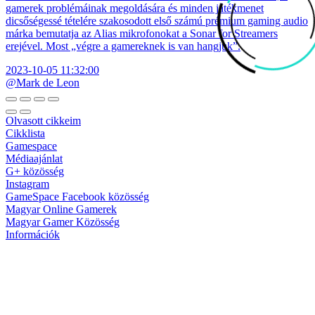
gamerek problémáinak megoldására és minden játékmenet
dicsőségessé tételére szakosodott első számú prémium gaming audio
márka bemutatja az Alias mikrofonokat a Sonar for Streamers
erejével. Most „végre a gamereknek is van hangjuk”.
2023-10-05 11:32:00
@Mark de Leon
Olvasott cikkeim
Cikklista
Gamespace
Médiaajánlat
G+ közösség
Instagram
GameSpace Facebook közösség
Magyar Online Gamerek
Magyar Gamer Közösség
Információk