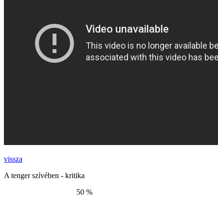
vissza
A tenger szívében - kritika
50 %