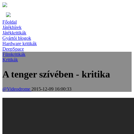
Főoldal
Játékhírek
Játékkritikák
Gyártói blogok
Hardware kritikák
DeepSpace
Filmkritikák
Kritikák
A tenger szívében - kritika
@Videodrome
2015-12-09 16:00:33