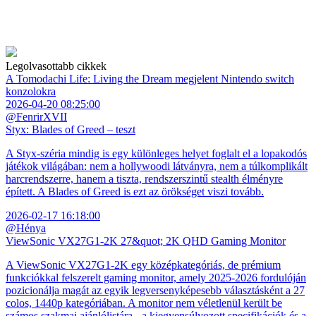
Legolvasottabb cikkek
A Tomodachi Life: Living the Dream megjelent Nintendo switch
konzolokra
2026-04-20 08:25:00
@FenrirXVII
Styx: Blades of Greed – teszt
A Styx-széria mindig is egy különleges helyet foglalt el a lopakodós
játékok világában: nem a hollywoodi látványra, nem a túlkomplikált
harcrendszerre, hanem a tiszta, rendszerszintű stealth élményre
épített. A Blades of Greed is ezt az örökséget viszi tovább.
2026-02-17 16:18:00
@Hénya
ViewSonic VX27G1-2K 27&quot; 2K QHD Gaming Monitor
A ViewSonic VX27G1-2K egy középkategóriás, de prémium
funkciókkal felszerelt gaming monitor, amely 2025-2026 fordulóján
pozicionálja magát az egyik legversenyképesebb választásként a 27
colos, 1440p kategóriában. A monitor nem véletlenül került be
számos szakmai ajánlólistára - a kiegyensúlyozott specifikációk és a