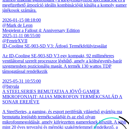
megfizethető árpozíció ideális kombinációját kínálja a komoly gamer
játékosok számára.
2026-01-15 08:18:00
@Mark de Leon
Megjelent a Fallout 4: Anniversary Edition
2025-11-11 08:55:00
@FenrirXVII
ID-Cooling SE-903-SD V3: Átfogó Termékfelülvizsgálat
Az ID-Cooling SE-903-SD V3 egy kompakt, 92 milliméteres
ventilátorral szerelt processzor léghűtő, amely a költségvetés-barát
szegmensben pozicionálja magát. A termék 130 wattos TDP
támogatással rendelkezik
2025-05-31 10:55:00
@bgyula
A STEELSERIES BEMUTATJA A JÖVŐ GAMER
MIKROFONJAIT: ALIAS MIKROFON TERMÉKCSALÁD A
SONAR EREJÉVE
A SteelSeries, a gaming- és esport perifériák világelső gyártója ma
bemutatta legújabb termékcsaládját és az első olyan
mikrofonmegoldását, amely kifejezetten gamereknek készült. A több
mint 20 éves tervezési és mérnöki szakértelemmel rendelkező, a