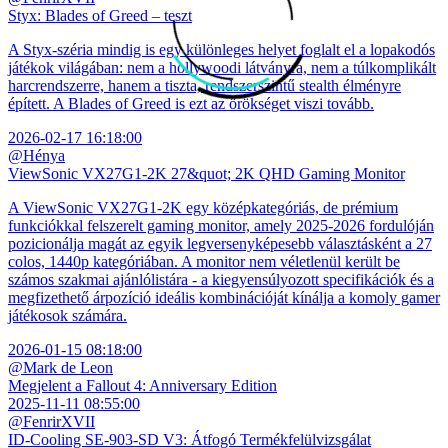
Styx: Blades of Greed – teszt
A Styx-széria mindig is egy különleges helyet foglalt el a lopakodós
játékok világában: nem a hollywoodi látványra, nem a túlkomplikált
harcrendszerre, hanem a tiszta, rendszerszintű stealth élményre
épített. A Blades of Greed is ezt az örökséget viszi tovább.
2026-02-17 16:18:00
@Hénya
ViewSonic VX27G1-2K 27&quot; 2K QHD Gaming Monitor
A ViewSonic VX27G1-2K egy középkategóriás, de prémium
funkciókkal felszerelt gaming monitor, amely 2025-2026 fordulóján
pozicionálja magát az egyik legversenyképesebb választásként a 27
colos, 1440p kategóriában. A monitor nem véletlenül került be
számos szakmai ajánlólistára - a kiegyensúlyozott specifikációk és a
megfizethető árpozíció ideális kombinációját kínálja a komoly gamer
játékosok számára.
2026-01-15 08:18:00
@Mark de Leon
Megjelent a Fallout 4: Anniversary Edition
2025-11-11 08:55:00
@FenrirXVII
ID-Cooling SE-903-SD V3: Átfogó Termékfelülvizsgálat