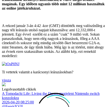
magának. Egy időben ugyanis több mint 12 millióan használtuk
az online játékáruházat.
A rekord január 3-án 4:42 -kor (GMT) döntötték meg valószínűleg a
nagy téli leárazás utolsó napjait kihasználva: ami 12,332,000-t
jelentett. Egy évvel ezelőtt ez a szám "csak" 9 millió volt. Sokan
panaszkodtak, hogy nem elég nagyok a leárazások, főleg a AAA
címeknél és sokszor még mindig olcsóbb őket beszerezni G2A-n,
mint Steamen, de úgy tűnik hiába. Még így is az történt, mint ahogy
az évnek ezen szakaszában szokás. Az alábbi kép, ezt remekül
modellezi:
Ti vettetek valamit a karácsonyi leárazásokban?
vissza
Legolvasottabb cikkek
A Tomodachi Life: Living the Dream megjelent Nintendo switch
konzolokra
2026-04-20 08:25:00
@FenrirXVII