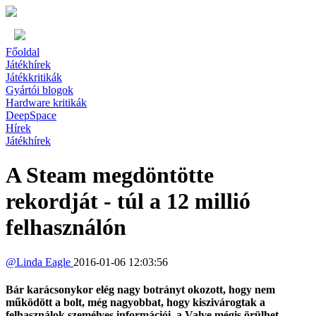
Főoldal
Játékhírek
Játékkritikák
Gyártói blogok
Hardware kritikák
DeepSpace
Hírek
Játékhírek
A Steam megdöntötte
rekordját - túl a 12 millió
felhasználón
@
Linda Eagle
2016-01-06 12:03:56
Bár karácsonykor elég nagy botrányt okozott, hogy nem
működött a bolt, még nagyobbat, hogy kiszivárogtak a
felhasználok személyes információi, a Valve mégis örülhet