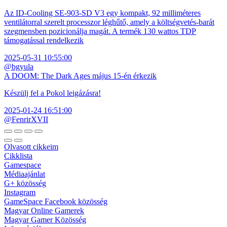
Az ID-Cooling SE-903-SD V3 egy kompakt, 92 milliméteres
ventilátorral szerelt processzor léghűtő, amely a költségvetés-barát
szegmensben pozicionálja magát. A termék 130 wattos TDP
támogatással rendelkezik
2025-05-31 10:55:00
@bgyula
A DOOM: The Dark Ages május 15-én érkezik
Készülj fel a Pokol leigázásra!
2025-01-24 16:51:00
@FenrirXVII
Olvasott cikkeim
Cikklista
Gamespace
Médiaajánlat
G+ közösség
Instagram
GameSpace Facebook közösség
Magyar Online Gamerek
Magyar Gamer Közösség