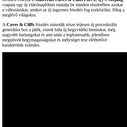
csapata egy új videónaplóban mutatja be minden részletében azokat
a változásokat, amiket az új ingyenes frissítés fog eszközölni, főleg a
meglévő világokra.
A
Caves & Cliffs
frissítés második része teljesen új procedurális
generálást hoz a játék, ennek hála új hegyvidéki biomokat, még
nagyobb barlangokat és ami talán a legfontosabb, jelentősen
megnövelt hegymagasságokat és mélységet tesz elérhetővé
karakterünk számára.