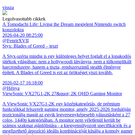
vissza
Legolvasottabb cikkek
A Tomodachi Life: Living the Dream megjelent Nintendo switch
konzolokra
2026-04-20 08:25:00
@FenrirXVII
Styx: Blades of Greed – teszt
A Styx-széria mindig is egy különleges helyet foglalt el a lopakodós
játékok világában: nem a hollywoodi látványra, nem a túlkomplikált
harcrendszerre, hanem a tiszta, rendszerszintű stealth élményre
épített. A Blades of Greed is ezt az örökséget viszi tovább.
2026-02-17 16:18:00
@Hénya
ViewSonic VX27G1-2K 27&quot; 2K QHD Gaming Monitor
A ViewSonic VX27G1-2K egy középkategóriás, de prémium
funkciókkal felszerelt gaming monitor, amely 2025-2026 fordulóján
pozicionálja magát az egyik legversenyképesebb választásként a 27
colos, 1440p kategóriában. A monitor nem véletlenül került be
számos szakmai ajánlólistára - a kiegyensúlyozott specifikációk és a
megfizethető árpozíció ideális kombinációját kínálja a komoly gamer