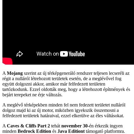
A
Mojang
szerint az új térképgeneráló rendszer teljesen lecseréli az
régit a nulláról létrehozott területek esetén, de a meglévővel fog
együtt dolgozni akkor, amikor már felfedezett területen
tartózkodunk. Ezzel oldották meg, hogy a létrehozott építmények és
bejárt terepeket ne érje változás.
A meglévő térképekben minden fel nem fedezett területet nulláról
dolgoz majd ki az új motor, miközben igyekszik összemosni a
felfedezett területek határaival, ezzel elkerülve az éles váltásokat.
A
Caves & Cliffs Part 2
tehát
november 30
-én érkezik ingyen
minden
Bedrock Edition
és
Java Editiont
támogató platformra.