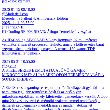
játékosok számára.
2026-01-15 08:18:00
@Mark de Leon
Megjelent a Fallout 4: Anniversary Edition
2025-11-11 08:55:00
@FenrirXVII
ID-Cooling SE-903-SD V3: Átfogó Termékfelülvizsgálat
Az ID-Cooling SE-903-SD V3 egy kompakt, 92 milliméteres
ventilátorral szerelt processzor léghűtő, amely a költségvetés-barát
szegmensben pozicionálja magát. A termék 130 wattos TDP
támogatással rendelkezik
2025-05-31 10:55:00
@bgyula
A STEELSERIES BEMUTATJA A JÖVŐ GAMER
MIKROFONJAIT: ALIAS MIKROFON TERMÉKCSALÁD A
SONAR EREJÉVE
A SteelSeries, a gaming- és esport perifériák világelső gyártója ma
bemutatta legújabb termékcsaládját és az első olyan
mikrofonmegoldását, amely kifejezetten gamereknek készült. A több
mint 20 éves tervezési és mérnöki szakértelemmel rendelkező, a
gamerek problémáinak megoldására és minden játékmenet
dicsőségessé tételére szakosodott első számú prémium gaming audio