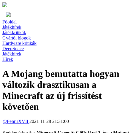
Főoldal
Játékhírek
Játékkritikák
Gyártói blogok
Hardware kritikák
DeepSpace
Játékhírek
Hírek
A Mojang bemutatta hogyan
változik drasztikusan a
Minecraft az új frissítést
követően
@
FenrirXVII
2021-11-28 21:31:00
Kedden érkezik a
Minecraft Caves & Cliffs Part 2
, így a
Mojang