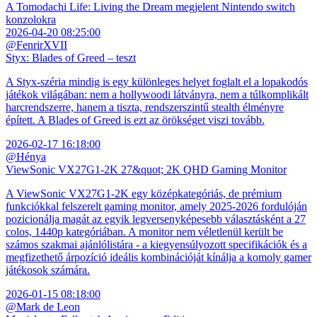
A Tomodachi Life: Living the Dream megjelent Nintendo switch
konzolokra
2026-04-20 08:25:00
@FenrirXVII
Styx: Blades of Greed – teszt
A Styx-széria mindig is egy különleges helyet foglalt el a lopakodós
játékok világában: nem a hollywoodi látványra, nem a túlkomplikált
harcrendszerre, hanem a tiszta, rendszerszintű stealth élményre
épített. A Blades of Greed is ezt az örökséget viszi tovább.
2026-02-17 16:18:00
@Hénya
ViewSonic VX27G1-2K 27&quot; 2K QHD Gaming Monitor
A ViewSonic VX27G1-2K egy középkategóriás, de prémium
funkciókkal felszerelt gaming monitor, amely 2025-2026 fordulóján
pozicionálja magát az egyik legversenyképesebb választásként a 27
colos, 1440p kategóriában. A monitor nem véletlenül került be
számos szakmai ajánlólistára - a kiegyensúlyozott specifikációk és a
megfizethető árpozíció ideális kombinációját kínálja a komoly gamer
játékosok számára.
2026-01-15 08:18:00
@Mark de Leon