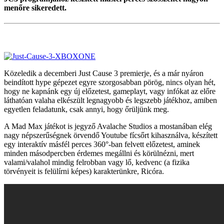
menőre sikeredett.
Közeledik a decemberi Just Cause 3 premierje, és a már nyáron
beindított hype gépezet egyre szorgosabban pörög, nincs olyan hét,
hogy ne kapnánk egy új előzetest, gameplayt, vagy infókat az előre
láthatóan valaha elkészült legnagyobb és legszebb játékhoz, amiben
egyetlen feladatunk, csak annyi, hogy őrüljünk meg.
A Mad Max játékot is jegyző Avalache Studios a mostanában elég
nagy népszerűségnek örvendő Youtube fícsőrt kihasználva, készített
egy interaktív másfél perces 360°-ban felvett előzetest, aminek
minden másodpercben érdemes megállni és körülnézni, mert
valami/valahol mindig felrobban vagy lő, kedvenc (a fizika
törvényeit is felülírni képes) karakterünkre, Ricóra.