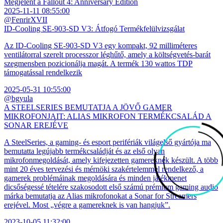
Megjelent a Fallout 4: Anniversary Edition
2025-11-11 08:55:00
@FenrirXVII
ID-Cooling SE-903-SD V3: Átfogó Termékfelülvizsgálat
Az ID-Cooling SE-903-SD V3 egy kompakt, 92 milliméteres
ventilátorral szerelt processzor léghűtő, amely a költségvetés-barát
szegmensben pozicionálja magát. A termék 130 wattos TDP
támogatással rendelkezik
2025-05-31 10:55:00
@bgyula
A STEELSERIES BEMUTATJA A JÖVŐ GAMER
MIKROFONJAIT: ALIAS MIKROFON TERMÉKCSALÁD A
SONAR EREJÉVE
A SteelSeries, a gaming- és esport perifériák világelső gyártója ma
bemutatta legújabb termékcsaládját és az első olyan
mikrofonmegoldását, amely kifejezetten gamereknek készült. A több
mint 20 éves tervezési és mérnöki szakértelemmel rendelkező, a
gamerek problémáinak megoldására és minden játékmenet
dicsőségessé tételére szakosodott első számú prémium gaming audio
márka bemutatja az Alias mikrofonokat a Sonar for Streamers
erejével. Most „végre a gamereknek is van hangjuk”.
2023-10-05 11:32:00