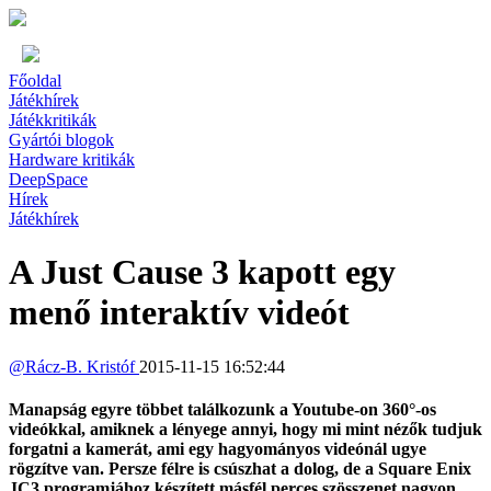
Főoldal
Játékhírek
Játékkritikák
Gyártói blogok
Hardware kritikák
DeepSpace
Hírek
Játékhírek
A Just Cause 3 kapott egy
menő interaktív videót
@
Rácz-B. Kristóf
2015-11-15 16:52:44
Manapság egyre többet találkozunk a Youtube-on 360°-os
videókkal, amiknek a lényege annyi, hogy mi mint nézők tudjuk
forgatni a kamerát, ami egy hagyományos videónál ugye
rögzítve van. Persze félre is csúszhat a dolog, de a Square Enix
JC3 programjához készített másfél perces szösszenet nagyon