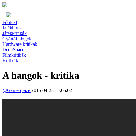
Főoldal
Játékhírek
Játékkritikák
Gyártói blogok
Hardware kritikák
DeepSpace
Filmkritikák
Kritikák
A hangok - kritika
@
GameSpace
2015-04-28 15:06:02