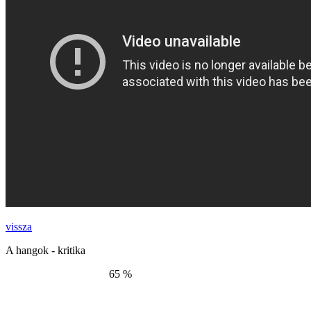
vissza
A hangok - kritika
65 %