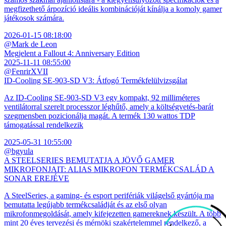
megfizethető árpozíció ideális kombinációját kínálja a komoly gamer
játékosok számára.
2026-01-15 08:18:00
@Mark de Leon
Megjelent a Fallout 4: Anniversary Edition
2025-11-11 08:55:00
@FenrirXVII
ID-Cooling SE-903-SD V3: Átfogó Termékfelülvizsgálat
Az ID-Cooling SE-903-SD V3 egy kompakt, 92 milliméteres
ventilátorral szerelt processzor léghűtő, amely a költségvetés-barát
szegmensben pozicionálja magát. A termék 130 wattos TDP
támogatással rendelkezik
2025-05-31 10:55:00
@bgyula
A STEELSERIES BEMUTATJA A JÖVŐ GAMER
MIKROFONJAIT: ALIAS MIKROFON TERMÉKCSALÁD A
SONAR EREJÉVE
A SteelSeries, a gaming- és esport perifériák világelső gyártója ma
bemutatta legújabb termékcsaládját és az első olyan
mikrofonmegoldását, amely kifejezetten gamereknek készült. A több
mint 20 éves tervezési és mérnöki szakértelemmel rendelkező, a