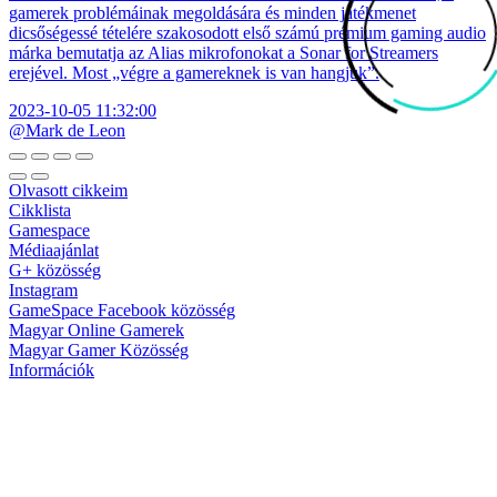
gamerek problémáinak megoldására és minden játékmenet
dicsőségessé tételére szakosodott első számú prémium gaming audio
márka bemutatja az Alias mikrofonokat a Sonar for Streamers
erejével. Most „végre a gamereknek is van hangjuk”.
2023-10-05 11:32:00
@Mark de Leon
Olvasott cikkeim
Cikklista
Gamespace
Médiaajánlat
G+ közösség
Instagram
GameSpace Facebook közösség
Magyar Online Gamerek
Magyar Gamer Közösség
Információk