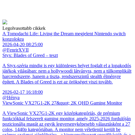
Legolvasottabb cikkek
A Tomodachi Life: Living the Dream megjelent Nintendo switch
konzolokra
2026-04-20 08:25:00
@FenrirXVII
Styx: Blades of Greed – teszt
A Styx-széria mindig is egy különleges helyet foglalt el a lopakodós
játékok világában: nem a hollywoodi látványra, nem a túlkomplikált
harcrendszerre, hanem a tiszta, rendszerszintű stealth élményre
épített. A Blades of Greed is ezt az örökséget viszi tovább.
2026-02-17 16:18:00
@Hénya
ViewSonic VX27G1-2K 27&quot; 2K QHD Gaming Monitor
A ViewSonic VX27G1-2K egy középkategóriás, de prémium
funkciókkal felszerelt gaming monitor, amely 2025-2026 fordulóján
pozicionálja magát az egyik legversenyképesebb választásként a 27
colos, 1440p kategóriában. A monitor nem véletlenül került be
számos szakmai ajánlólistára - a kiegyensúlyozott specifikációk és a