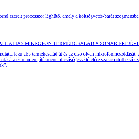
ral szerelt processzor léghűtő, amely a költségvetés-barát szegmensb
AIT: ALIAS MIKROFON TERMÉKCSALÁD A SONAR EREJÉV
emutatta legújabb termékcsaládját és az első olyan mikrofonmegoldását,
dására és minden játékmenet dicsőségessé tételére szakosodott első 
uk”.