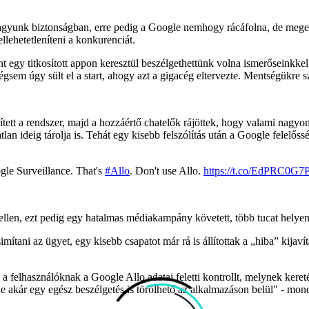
gyunk biztonságban, erre pedig a Google nemhogy rácáfolna, de megerő
ellehetetleníteni a konkurenciát.
t egy titkosított appon keresztül beszélgethettünk volna ismerőseinkkel.
gsem úgy sült el a start, ahogy azt a gigacég eltervezte. Mentségükre 
ített a rendszer, majd a hozzáértő chatelők rájöttek, hogy valami nagyo
lan ideig tárolja is. Tehát egy kisebb felszólítás után a Google felelőssé
le Surveillance. That's
#Allo
. Don't use Allo.
https://t.co/EdPRC0G7
ellen, ezt pedig egy hatalmas médiakampány követett, több tucat helyen 
mítani az ügyet, egy kisebb csapatot már rá is állítottak a „hiba” kijaví
 a felhasználóknak a Google Allo adatai feletti kontrollt, melynek kereté
de akár egy egész beszélgetés is törölhető az alkalmazáson belül" - mo