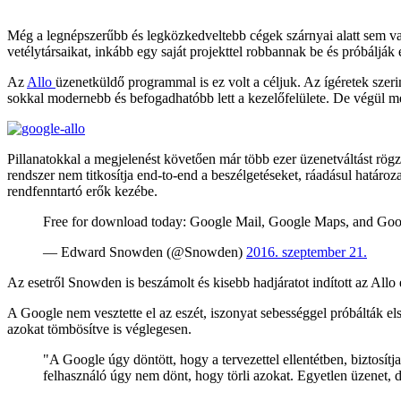
Még a legnépszerűbb és legközkedveltebb cégek szárnyai alatt sem va
vetélytársaikat, inkább egy saját projekttel robbannak be és próbálják 
Az
Allo
üzenetküldő programmal is ez volt a céljuk. Az ígéretek szerin
sokkal modernebb és befogadhatóbb lett a kezelőfelülete. De végül mé
Pillanatokkal a megjelenést követően már több ezer üzenetváltást rögz
rendszer nem titkosítja end-to-end a beszélgetéseket, ráadásul határozat
rendfenntartó erők kezébe.
Free for download today: Google Mail, Google Maps, and Goog
— Edward Snowden (@Snowden)
2016. szeptember 21.
Az esetről Snowden is beszámolt és kisebb hadjáratot indított az Allo 
A Google nem vesztette el az eszét, iszonyat sebességgel próbálták elsi
azokat tömbösítve is véglegesen.
"A Google úgy döntött, hogy a tervezettel ellentétben, biztosítja
felhasználó úgy nem dönt, hogy törli azokat. Egyetlen üzenet, 