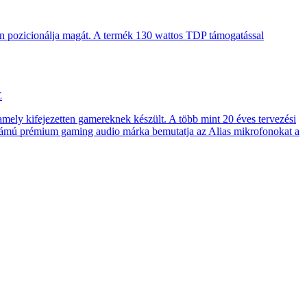
en pozicionálja magát. A termék 130 wattos TDP támogatással
E
 amely kifejezetten gamereknek készült. A több mint 20 éves tervezési
számú prémium gaming audio márka bemutatja az Alias mikrofonokat a