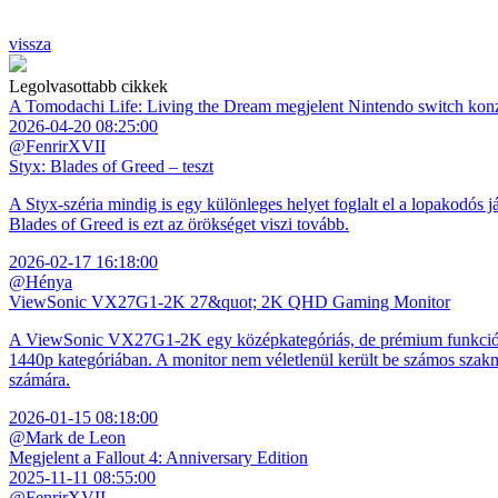
vissza
Legolvasottabb cikkek
A Tomodachi Life: Living the Dream megjelent Nintendo switch kon
2026-04-20 08:25:00
@FenrirXVII
Styx: Blades of Greed – teszt
A Styx-széria mindig is egy különleges helyet foglalt el a lopakodós j
Blades of Greed is ezt az örökséget viszi tovább.
2026-02-17 16:18:00
@Hénya
ViewSonic VX27G1-2K 27&quot; 2K QHD Gaming Monitor
A ViewSonic VX27G1-2K egy középkategóriás, de prémium funkciókkal
1440p kategóriában. A monitor nem véletlenül került be számos szakmai
számára.
2026-01-15 08:18:00
@Mark de Leon
Megjelent a Fallout 4: Anniversary Edition
2025-11-11 08:55:00
@FenrirXVII