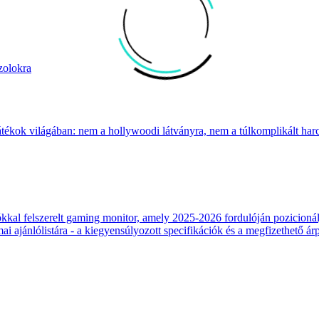
zolokra
átékok világában: nem a hollywoodi látványra, nem a túlkomplikált harcr
 felszerelt gaming monitor, amely 2025-2026 fordulóján pozicionálja
 ajánlólistára - a kiegyensúlyozott specifikációk és a megfizethető ár