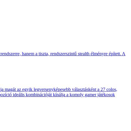
endszerre, hanem a tiszta, rendszerszintű stealth élményre épített. A
 magát az egyik legversenyképesebb választásként a 27 colos,
pozíció ideális kombinációját kínálja a komoly gamer játékosok