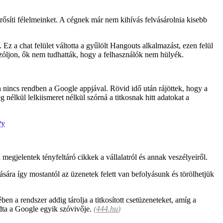
síti félelmeinket. A cégnek már nem kihívás felvásárolnia kisebb
 Ez a chat felület váltotta a gyűlölt Hangouts alkalmazást, ezen felül
szóljon, ők nem tudhatták, hogy a felhasználók nem hülyék.
n nincs rendben a Google appjával. Rövid idő után rájöttek, hogy a
g nélkül lelkiismeret nélkül szórná a titkosnak hitt adatokat a
Py
megjelentek tényfeltáró cikkek a vállalatról és annak veszélyeiről.
tására így mostantól az üzenetek felett van befolyásunk és törölhetjük
ben a rendszer addig tárolja a titkosított csetüzeneteket, amíg a
ndta a Google egyik szóvivője.
(
444.hu
)