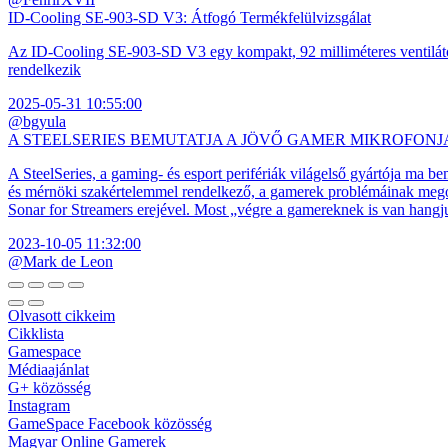
ID-Cooling SE-903-SD V3: Átfogó Termékfelülvizsgálat
Az ID-Cooling SE-903-SD V3 egy kompakt, 92 milliméteres ventilátor
rendelkezik
2025-05-31 10:55:00
@bgyula
A STEELSERIES BEMUTATJA A JÖVŐ GAMER MIKROFONJ
A SteelSeries, a gaming- és esport perifériák világelső gyártója ma b
és mérnöki szakértelemmel rendelkező, a gamerek problémáinak megol
Sonar for Streamers erejével. Most „végre a gamereknek is van hangj
2023-10-05 11:32:00
@Mark de Leon
Olvasott cikkeim
Cikklista
Gamespace
Médiaajánlat
G+ közösség
Instagram
GameSpace Facebook közösség
Magyar Online Gamerek