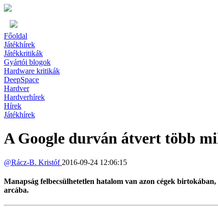
Főoldal
Játékhírek
Játékkritikák
Gyártói blogok
Hardware kritikák
DeepSpace
Hardver
Hardverhírek
Hírek
Játékhírek
A Google durván átvert több mill
@
Rácz-B. Kristóf
2016-09-24 12:06:15
Manapság felbecsülhetetlen hatalom van azon cégek birtokában, am
arcába.