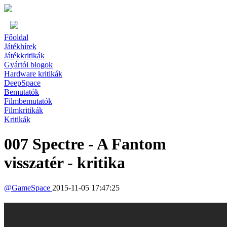
Főoldal
Játékhírek
Játékkritikák
Gyártói blogok
Hardware kritikák
DeepSpace
Bemutatók
Filmbemutatók
Filmkritikák
Kritikák
007 Spectre - A Fantom
visszatér - kritika
@
GameSpace
2015-11-05 17:47:25