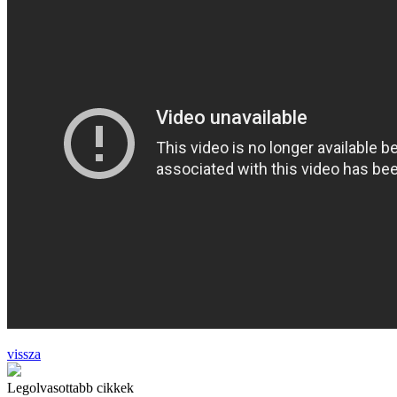
vissza
Legolvasottabb cikkek