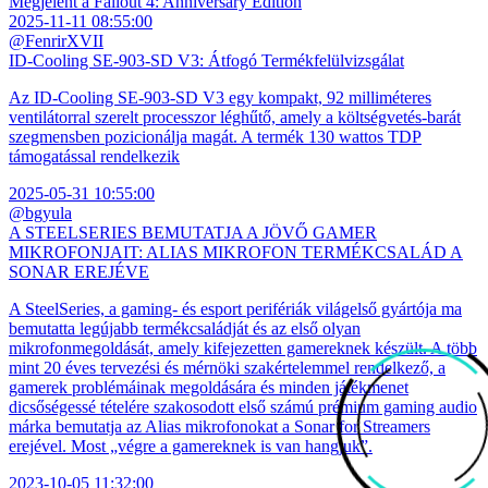
Megjelent a Fallout 4: Anniversary Edition
2025-11-11 08:55:00
@FenrirXVII
ID-Cooling SE-903-SD V3: Átfogó Termékfelülvizsgálat
Az ID-Cooling SE-903-SD V3 egy kompakt, 92 milliméteres
ventilátorral szerelt processzor léghűtő, amely a költségvetés-barát
szegmensben pozicionálja magát. A termék 130 wattos TDP
támogatással rendelkezik
2025-05-31 10:55:00
@bgyula
A STEELSERIES BEMUTATJA A JÖVŐ GAMER
MIKROFONJAIT: ALIAS MIKROFON TERMÉKCSALÁD A
SONAR EREJÉVE
A SteelSeries, a gaming- és esport perifériák világelső gyártója ma
bemutatta legújabb termékcsaládját és az első olyan
mikrofonmegoldását, amely kifejezetten gamereknek készült. A több
mint 20 éves tervezési és mérnöki szakértelemmel rendelkező, a
gamerek problémáinak megoldására és minden játékmenet
dicsőségessé tételére szakosodott első számú prémium gaming audio
márka bemutatja az Alias mikrofonokat a Sonar for Streamers
erejével. Most „végre a gamereknek is van hangjuk”.
2023-10-05 11:32:00