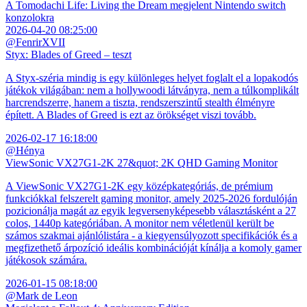
A Tomodachi Life: Living the Dream megjelent Nintendo switch
konzolokra
2026-04-20 08:25:00
@FenrirXVII
Styx: Blades of Greed – teszt
A Styx-széria mindig is egy különleges helyet foglalt el a lopakodós
játékok világában: nem a hollywoodi látványra, nem a túlkomplikált
harcrendszerre, hanem a tiszta, rendszerszintű stealth élményre
épített. A Blades of Greed is ezt az örökséget viszi tovább.
2026-02-17 16:18:00
@Hénya
ViewSonic VX27G1-2K 27&quot; 2K QHD Gaming Monitor
A ViewSonic VX27G1-2K egy középkategóriás, de prémium
funkciókkal felszerelt gaming monitor, amely 2025-2026 fordulóján
pozicionálja magát az egyik legversenyképesebb választásként a 27
colos, 1440p kategóriában. A monitor nem véletlenül került be
számos szakmai ajánlólistára - a kiegyensúlyozott specifikációk és a
megfizethető árpozíció ideális kombinációját kínálja a komoly gamer
játékosok számára.
2026-01-15 08:18:00
@Mark de Leon