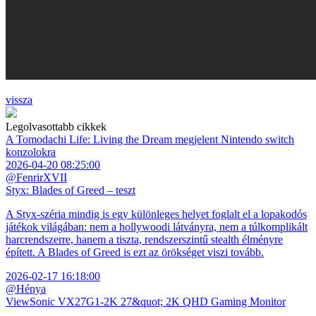
vissza
Legolvasottabb cikkek
A Tomodachi Life: Living the Dream megjelent Nintendo switch
konzolokra
2026-04-20 08:25:00
@FenrirXVII
Styx: Blades of Greed – teszt
A Styx-széria mindig is egy különleges helyet foglalt el a lopakodós
játékok világában: nem a hollywoodi látványra, nem a túlkomplikált
harcrendszerre, hanem a tiszta, rendszerszintű stealth élményre
épített. A Blades of Greed is ezt az örökséget viszi tovább.
2026-02-17 16:18:00
@Hénya
ViewSonic VX27G1-2K 27&quot; 2K QHD Gaming Monitor