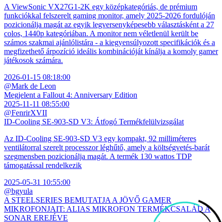
A ViewSonic VX27G1-2K egy középkategóriás, de prémium
funkciókkal felszerelt gaming monitor, amely 2025-2026 fordulóján
pozicionálja magát az egyik legversenyképesebb választásként a 27
colos, 1440p kategóriában. A monitor nem véletlenül került be
számos szakmai ajánlólistára - a kiegyensúlyozott specifikációk és a
megfizethető árpozíció ideális kombinációját kínálja a komoly gamer
játékosok számára.
2026-01-15 08:18:00
@Mark de Leon
Megjelent a Fallout 4: Anniversary Edition
2025-11-11 08:55:00
@FenrirXVII
ID-Cooling SE-903-SD V3: Átfogó Termékfelülvizsgálat
Az ID-Cooling SE-903-SD V3 egy kompakt, 92 milliméteres
ventilátorral szerelt processzor léghűtő, amely a költségvetés-barát
szegmensben pozicionálja magát. A termék 130 wattos TDP
támogatással rendelkezik
2025-05-31 10:55:00
@bgyula
A STEELSERIES BEMUTATJA A JÖVŐ GAMER
MIKROFONJAIT: ALIAS MIKROFON TERMÉKCSALÁD A
SONAR EREJÉVE