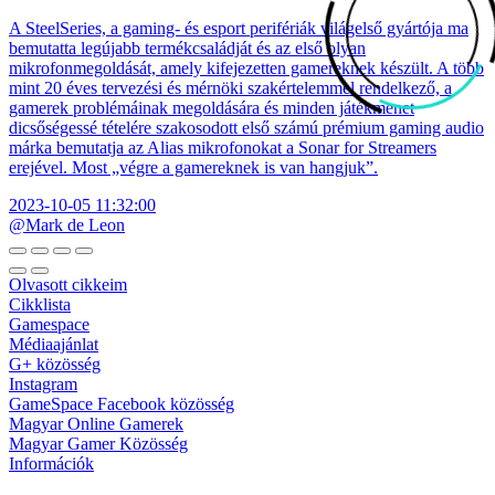
A SteelSeries, a gaming- és esport perifériák világelső gyártója ma
bemutatta legújabb termékcsaládját és az első olyan
mikrofonmegoldását, amely kifejezetten gamereknek készült. A több
mint 20 éves tervezési és mérnöki szakértelemmel rendelkező, a
gamerek problémáinak megoldására és minden játékmenet
dicsőségessé tételére szakosodott első számú prémium gaming audio
márka bemutatja az Alias mikrofonokat a Sonar for Streamers
erejével. Most „végre a gamereknek is van hangjuk”.
2023-10-05 11:32:00
@Mark de Leon
Olvasott cikkeim
Cikklista
Gamespace
Médiaajánlat
G+ közösség
Instagram
GameSpace Facebook közösség
Magyar Online Gamerek
Magyar Gamer Közösség
Információk