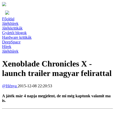
Főoldal
Játékhírek
Játékkritikák
Gyártói blogok
Hardware kritikák
DeepSpace
Hírek
Játékhírek
Xenoblade Chronicles X -
launch trailer magyar felirattal
@
Hénya
2015-12-08 22:20:53
A játék már 4 napja megjelent, de mi még kaptunk valamit ma
is.