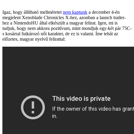
Igaz, hogy állítható mellméretet
nem kaptunk
a december 4-én
megjelent Xenoblade Chronicles X-hez, azonban a launch trailer-
hez a NintendoHU által elkészült a magyar felirat. Igen, mi is
tudjuk, hogy nem akkora pozitívum, mint mondjuk egy-két pár 75C-
s kosárral futkározó női karakter, de ez is valami. Íme tehát az
előzetes, magyar nyelvű felirattal: