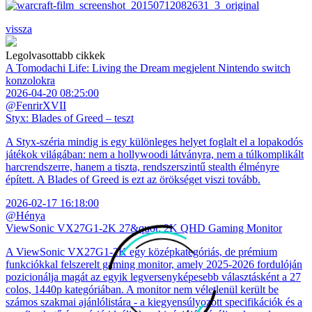
vissza
Legolvasottabb cikkek
A Tomodachi Life: Living the Dream megjelent Nintendo switch
konzolokra
2026-04-20 08:25:00
@FenrirXVII
Styx: Blades of Greed – teszt
A Styx-széria mindig is egy különleges helyet foglalt el a lopakodós
játékok világában: nem a hollywoodi látványra, nem a túlkomplikált
harcrendszerre, hanem a tiszta, rendszerszintű stealth élményre
épített. A Blades of Greed is ezt az örökséget viszi tovább.
2026-02-17 16:18:00
@Hénya
ViewSonic VX27G1-2K 27&quot; 2K QHD Gaming Monitor
A ViewSonic VX27G1-2K egy középkategóriás, de prémium
funkciókkal felszerelt gaming monitor, amely 2025-2026 fordulóján
pozicionálja magát az egyik legversenyképesebb választásként a 27
colos, 1440p kategóriában. A monitor nem véletlenül került be
számos szakmai ajánlólistára - a kiegyensúlyozott specifikációk és a