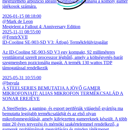
megfizethető árpozíció ideális kombinációját kínálja a komoly gamer
játékosok számára.
2026-01-15 08:18:00
@Mark de Leon
Megjelent a Fallout 4: Anniversary Edition
2025-11-11 08:55:00
@FenrirXVII
ID-Cooling SE-903-SD V3: Átfogó Termékfelülvizsgálat
Az ID-Cooling SE-903-SD V3 egy kompakt, 92 milliméteres
ventilátorral szerelt processzor léghűtő, amely a költségvetés-barát
szegmensben pozicionálja magát. A termék 130 wattos TDP
támogatással rendelkezik
2025-05-31 10:55:00
@bgyula
A STEELSERIES BEMUTATJA A JÖVŐ GAMER
MIKROFONJAIT: ALIAS MIKROFON TERMÉKCSALÁD A
SONAR EREJÉVE
A SteelSeries, a gaming- és esport perifériák világelső gyártója ma
bemutatta legújabb termékcsaládját és az első olyan
mikrofonmegoldását, amely kifejezetten gamereknek készült. A több
mint 20 éves tervezési és mérnöki szakértelemmel rendelkező, a
gamerek problémáinak megoldására és minden játékmenet