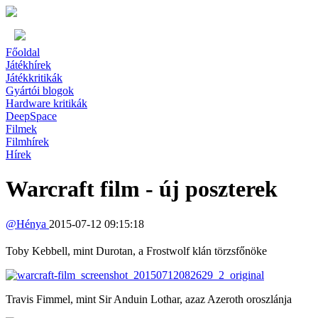
Főoldal
Játékhírek
Játékkritikák
Gyártói blogok
Hardware kritikák
DeepSpace
Filmek
Filmhírek
Hírek
Warcraft film - új poszterek
@
Hénya
2015-07-12 09:15:18
Toby Kebbell, mint Durotan, a Frostwolf klán törzsfőnöke
Travis Fimmel, mint Sir Anduin Lothar, azaz Azeroth oroszlánja