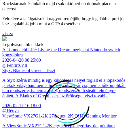
Rockstar-nak és inkább majd csak októberben dobnák piacra a
cuccost.
Félretéve a találgatásokat nagyon reméljük, hogy legalább a port jó
lesz legalábbis jobb mint a GTA4 esetében.
vissza
Legolvasottabb cikkek
A Tomodachi Life: Living the Dream megjelent Nintendo switch
konzolokra
2026-04-20 08:25:00
@FenrirXVII
Styx: Blades of Greed – teszt
A Styx-széria mindig is egy különleges helyet foglalt el a lopakodós
játékok világában: nem a hollywoodi látványra, nem a túlkomplikált
harcrendszerre, hanem a tiszta, rendszerszintű stealth élményre
épített. A Blades of Greed is ezt az örökséget viszi tovább.
2026-02-17 16:18:00
@Hénya
ViewSonic VX27G1-2K 27&quot; 2K QHD Gaming Monitor
A ViewSonic VX27G1-2K egy középkategóriás, de prémium