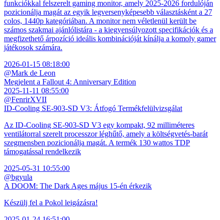
funkciókkal felszerelt gaming monitor, amely 2025-2026 fordulóján
pozicionálja magát az egyik legversenyképesebb választásként a 27
colos, 1440p kategóriában. A monitor nem véletlenül került be
számos szakmai ajánlólistára - a kiegyensúlyozott specifikációk és a
megfizethető árpozíció ideális kombinációját kínálja a komoly gamer
játékosok számára.
2026-01-15 08:18:00
@Mark de Leon
Megjelent a Fallout 4: Anniversary Edition
2025-11-11 08:55:00
@FenrirXVII
ID-Cooling SE-903-SD V3: Átfogó Termékfelülvizsgálat
Az ID-Cooling SE-903-SD V3 egy kompakt, 92 milliméteres
ventilátorral szerelt processzor léghűtő, amely a költségvetés-barát
szegmensben pozicionálja magát. A termék 130 wattos TDP
támogatással rendelkezik
2025-05-31 10:55:00
@bgyula
A DOOM: The Dark Ages május 15-én érkezik
Készülj fel a Pokol leigázásra!
2025-01-24 16:51:00