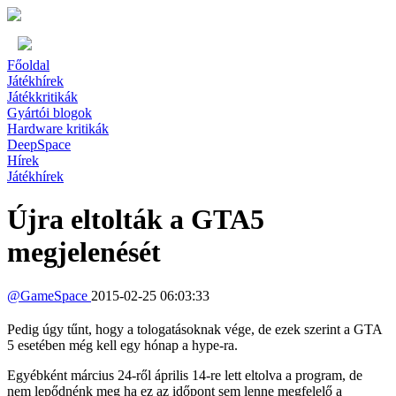
Főoldal
Játékhírek
Játékkritikák
Gyártói blogok
Hardware kritikák
DeepSpace
Hírek
Játékhírek
Újra eltolták a GTA5
megjelenését
@
GameSpace
2015-02-25 06:03:33
Pedig úgy tűnt, hogy a tologatásoknak vége, de ezek szerint a GTA
5 esetében még kell egy hónap a hype-ra.
Egyébként március 24-ről április 14-re lett eltolva a program, de
nem lepődnénk meg ha ez az időpont sem lenne megfelelő a