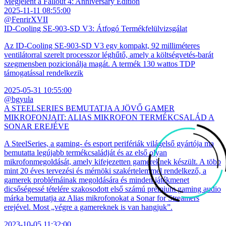
Megjelent a Fallout 4: Anniversary Edition
2025-11-11 08:55:00
@FenrirXVII
ID-Cooling SE-903-SD V3: Átfogó Termékfelülvizsgálat
Az ID-Cooling SE-903-SD V3 egy kompakt, 92 milliméteres
ventilátorral szerelt processzor léghűtő, amely a költségvetés-barát
szegmensben pozicionálja magát. A termék 130 wattos TDP
támogatással rendelkezik
2025-05-31 10:55:00
@bgyula
A STEELSERIES BEMUTATJA A JÖVŐ GAMER
MIKROFONJAIT: ALIAS MIKROFON TERMÉKCSALÁD A
SONAR EREJÉVE
A SteelSeries, a gaming- és esport perifériák világelső gyártója ma
bemutatta legújabb termékcsaládját és az első olyan
mikrofonmegoldását, amely kifejezetten gamereknek készült. A több
mint 20 éves tervezési és mérnöki szakértelemmel rendelkező, a
gamerek problémáinak megoldására és minden játékmenet
dicsőségessé tételére szakosodott első számú prémium gaming audio
márka bemutatja az Alias mikrofonokat a Sonar for Streamers
erejével. Most „végre a gamereknek is van hangjuk”.
2023-10-05 11:32:00