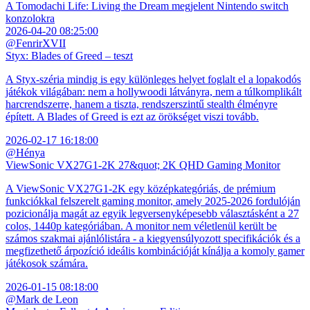
A Tomodachi Life: Living the Dream megjelent Nintendo switch
konzolokra
2026-04-20 08:25:00
@FenrirXVII
Styx: Blades of Greed – teszt
A Styx-széria mindig is egy különleges helyet foglalt el a lopakodós
játékok világában: nem a hollywoodi látványra, nem a túlkomplikált
harcrendszerre, hanem a tiszta, rendszerszintű stealth élményre
épített. A Blades of Greed is ezt az örökséget viszi tovább.
2026-02-17 16:18:00
@Hénya
ViewSonic VX27G1-2K 27&quot; 2K QHD Gaming Monitor
A ViewSonic VX27G1-2K egy középkategóriás, de prémium
funkciókkal felszerelt gaming monitor, amely 2025-2026 fordulóján
pozicionálja magát az egyik legversenyképesebb választásként a 27
colos, 1440p kategóriában. A monitor nem véletlenül került be
számos szakmai ajánlólistára - a kiegyensúlyozott specifikációk és a
megfizethető árpozíció ideális kombinációját kínálja a komoly gamer
játékosok számára.
2026-01-15 08:18:00
@Mark de Leon