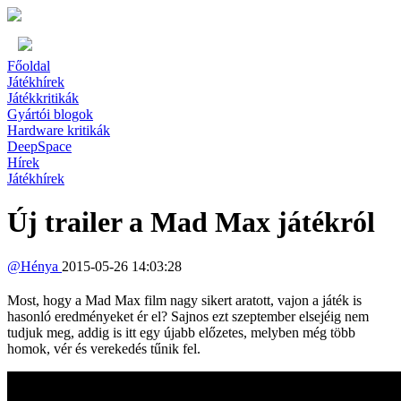
Főoldal
Játékhírek
Játékkritikák
Gyártói blogok
Hardware kritikák
DeepSpace
Hírek
Játékhírek
Új trailer a Mad Max játékról
@
Hénya
2015-05-26 14:03:28
Most, hogy a Mad Max film nagy sikert aratott, vajon a játék is
hasonló eredményeket ér el? Sajnos ezt szeptember elsejéig nem
tudjuk meg, addig is itt egy újabb előzetes, melyben még több
homok, vér és verekedés tűnik fel.