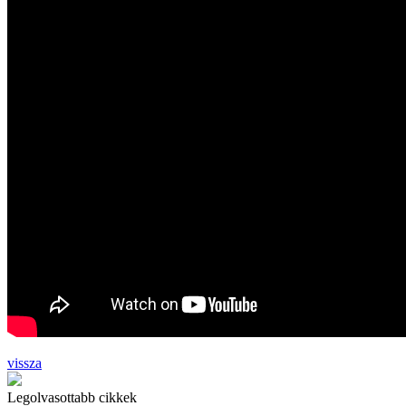
vissza
Legolvasottabb cikkek