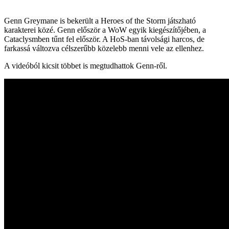
Genn Greymane is bekerült a Heroes of the Storm játszható
karakterei közé. Genn először a WoW egyik kiegészítőjében, a
Cataclysmben tűnt fel először. A HoS-ban távolsági harcos, de
farkassá változva célszerűbb közelebb menni vele az ellenhez.
A videóból kicsit többet is megtudhattok Genn-ről.