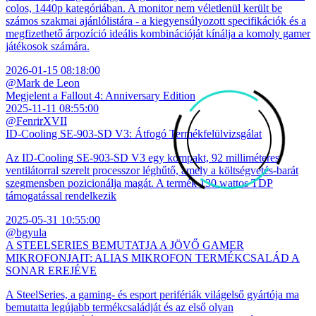
colos, 1440p kategóriában. A monitor nem véletlenül került be
számos szakmai ajánlólistára - a kiegyensúlyozott specifikációk és a
megfizethető árpozíció ideális kombinációját kínálja a komoly gamer
játékosok számára.
2026-01-15 08:18:00
@Mark de Leon
Megjelent a Fallout 4: Anniversary Edition
2025-11-11 08:55:00
@FenrirXVII
ID-Cooling SE-903-SD V3: Átfogó Termékfelülvizsgálat
Az ID-Cooling SE-903-SD V3 egy kompakt, 92 milliméteres
ventilátorral szerelt processzor léghűtő, amely a költségvetés-barát
szegmensben pozicionálja magát. A termék 130 wattos TDP
támogatással rendelkezik
2025-05-31 10:55:00
@bgyula
A STEELSERIES BEMUTATJA A JÖVŐ GAMER
MIKROFONJAIT: ALIAS MIKROFON TERMÉKCSALÁD A
SONAR EREJÉVE
A SteelSeries, a gaming- és esport perifériák világelső gyártója ma
bemutatta legújabb termékcsaládját és az első olyan