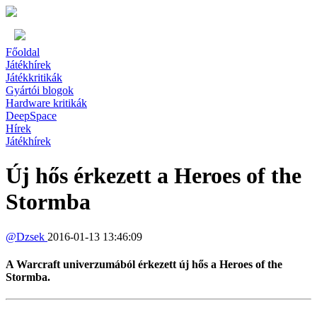
Főoldal
Játékhírek
Játékkritikák
Gyártói blogok
Hardware kritikák
DeepSpace
Hírek
Játékhírek
Új hős érkezett a Heroes of the
Stormba
@
Dzsek
2016-01-13 13:46:09
A Warcraft univerzumából érkezett új hős a Heroes of the
Stormba.