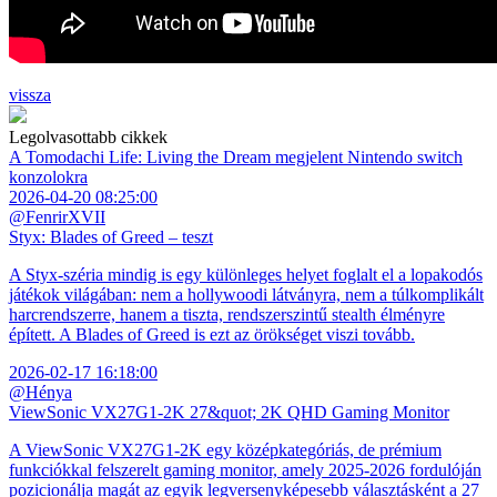
vissza
Legolvasottabb cikkek
A Tomodachi Life: Living the Dream megjelent Nintendo switch
konzolokra
2026-04-20 08:25:00
@FenrirXVII
Styx: Blades of Greed – teszt
A Styx-széria mindig is egy különleges helyet foglalt el a lopakodós
játékok világában: nem a hollywoodi látványra, nem a túlkomplikált
harcrendszerre, hanem a tiszta, rendszerszintű stealth élményre
épített. A Blades of Greed is ezt az örökséget viszi tovább.
2026-02-17 16:18:00
@Hénya
ViewSonic VX27G1-2K 27&quot; 2K QHD Gaming Monitor
A ViewSonic VX27G1-2K egy középkategóriás, de prémium
funkciókkal felszerelt gaming monitor, amely 2025-2026 fordulóján
pozicionálja magát az egyik legversenyképesebb választásként a 27