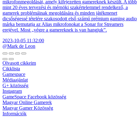
mikrofonmegoldását, amely kifejezetten gamereknek készült. A több
mint 20 éves tervezési és mérnöki szakértelemmel rendelkező, a
gamerek problémáinak megoldására és minden játékmenet
dicsőségessé tételére szakosodott első számú prémium gaming audio
márka bemutatja az Alias mikrofonokat a Sonar for Streamers
erejével. Most „végre a gamereknek is van hangjuk”.
2023-10-05 11:32:00
@Mark de Leon
Olvasott cikkeim
Cikklista
Gamespace
Médiaajánlat
G+ közösség
Instagram
GameSpace Facebook közösség
Magyar Online Gamerek
Magyar Gamer Közösség
Információk