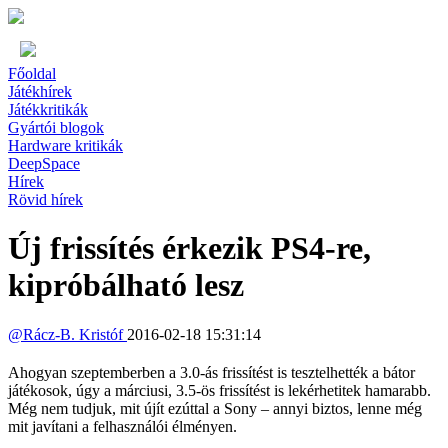
Főoldal
Játékhírek
Játékkritikák
Gyártói blogok
Hardware kritikák
DeepSpace
Hírek
Rövid hírek
Új frissítés érkezik PS4-re,
kipróbálható lesz
@
Rácz-B. Kristóf
2016-02-18 15:31:14
Ahogyan szeptemberben a 3.0-ás frissítést is tesztelhették a bátor
játékosok, úgy a márciusi, 3.5-ös frissítést is lekérhetitek hamarabb.
Még nem tudjuk, mit újít ezúttal a Sony – annyi biztos, lenne még
mit javítani a felhasználói élményen.