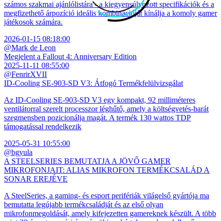
számos szakmai ajánlólistára - a kiegyensúlyozott specifikációk és a
megfizethető árpozíció ideális kombinációját kínálja a komoly gamer
játékosok számára.
2026-01-15 08:18:00
@Mark de Leon
Megjelent a Fallout 4: Anniversary Edition
2025-11-11 08:55:00
@FenrirXVII
ID-Cooling SE-903-SD V3: Átfogó Termékfelülvizsgálat
Az ID-Cooling SE-903-SD V3 egy kompakt, 92 milliméteres
ventilátorral szerelt processzor léghűtő, amely a költségvetés-barát
szegmensben pozicionálja magát. A termék 130 wattos TDP
támogatással rendelkezik
2025-05-31 10:55:00
@bgyula
A STEELSERIES BEMUTATJA A JÖVŐ GAMER
MIKROFONJAIT: ALIAS MIKROFON TERMÉKCSALÁD A
SONAR EREJÉVE
A SteelSeries, a gaming- és esport perifériák világelső gyártója ma
bemutatta legújabb termékcsaládját és az első olyan
mikrofonmegoldását, amely kifejezetten gamereknek készült. A több