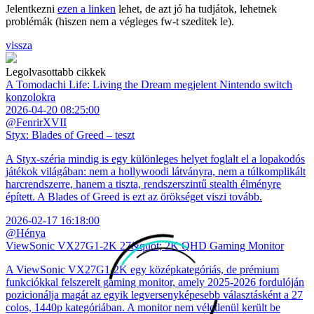
Jelentkezni
ezen a linken
lehet, de azt jó ha tudjátok, lehetnek
problémák (hiszen nem a végleges fw-t szeditek le).
vissza
Legolvasottabb cikkek
A Tomodachi Life: Living the Dream megjelent Nintendo switch
konzolokra
2026-04-20 08:25:00
@FenrirXVII
Styx: Blades of Greed – teszt
A Styx-széria mindig is egy különleges helyet foglalt el a lopakodós
játékok világában: nem a hollywoodi látványra, nem a túlkomplikált
harcrendszerre, hanem a tiszta, rendszerszintű stealth élményre
épített. A Blades of Greed is ezt az örökséget viszi tovább.
2026-02-17 16:18:00
@Hénya
ViewSonic VX27G1-2K 27&quot; 2K QHD Gaming Monitor
A ViewSonic VX27G1-2K egy középkategóriás, de prémium
funkciókkal felszerelt gaming monitor, amely 2025-2026 fordulóján
pozicionálja magát az egyik legversenyképesebb választásként a 27
colos, 1440p kategóriában. A monitor nem véletlenül került be