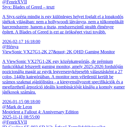
@FenrirXVII
Styx: Blades of Greed – teszt
A Styx-széria mindig is egy különleges helyet foglalt el a lopakodós
játékok világában: nem a hollywoodi látványra, nem a túlkomplikált
harcrendszerre, hanem a tiszta, rendszerszintű stealth élményre
épített. A Blades of Greed is ezt az örökséget viszi tovább.
2026-02-17 16:18:00
@Hénya
ViewSonic VX27G1-2K 27&quot; 2K QHD Gaming Monitor
A ViewSonic VX27G1-2K egy középkategóriás, de prémium
funkciókkal felszerelt gaming monitor, amely 2025-2026 fordulóján
pozicionálja magát az egyik legversenyképesebb választásként a 27
colos, 1440p kategóriában. A monitor nem véletlenül került be
számos szakmai ajánlólistára - a kiegyensúlyozott specifikációk és a
megfizethető árpozíció ideális kombinációját kínálja a komoly gamer
játékosok számára.
2026-01-15 08:18:00
@Mark de Leon
Megjelent a Fallout 4: Anniversary Edition
2025-11-11 08:55:00
@FenrirXVII