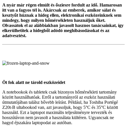
A nyár már régen elmúlt és ősziesre fordult az idő. Hamarosan
itt van a fagyos tél is. Akárcsak az emberek, amikor sálat és
kesztyűt húznak a hideg ellen, elektronikai eszközeinknek sem
mindegy, hogy milyen hőmérsékleten használjuk őket.
Olvassátok el az alábbiakban javasolt hasznos tanácsainkat, így
elkerülhetitek a hidegből adódó meghibásodásokat és az
adatvesztést.
Öt fok alatt ne tárold eszközeidet
A notebookok és tabletek csak bizonyos hőmérsékleti tartomány
között használhatóak. Erről a tartományról az eszköz használati
útmutatójában találsz bővebb leírást. Például, ha Toshiba Portégé
Z20t-B ultabookod van, azt javasoljuk, hogy 5°C és 35°C között
használd. Ezt a laptopot maximális teljesítményre tervezték és
hosszútávon nem javasolt a használata kültéren. Ugyancsak ne
hagyd éjszakára laptopodat az autóban.