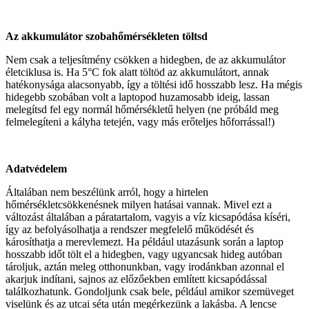
Az akkumulátor szobahőmérsékleten töltsd
Nem csak a teljesítmény csökken a hidegben, de az akkumulátor
életciklusa is. Ha 5°C fok alatt töltöd az akkumulátort, annak
hatékonysága alacsonyabb, így a töltési idő hosszabb lesz. Ha mégis
hidegebb szobában volt a laptopod huzamosabb ideig, lassan
melegítsd fel egy normál hőmérsékletű helyen (ne próbáld meg
felmelegíteni a kályha tetején, vagy más erőteljes hőforrással!)
Adatvédelem
Általában nem beszélünk arról, hogy a hirtelen
hőmérsékletcsökkenésnek milyen hatásai vannak. Mivel ezt a
változást általában a páratartalom, vagyis a víz kicsapódása kíséri,
így az befolyásolhatja a rendszer megfelelő működését és
károsíthatja a merevlemezt. Ha például utazásunk során a laptop
hosszabb időt tölt el a hidegben, vagy ugyancsak hideg autóban
tároljuk, aztán meleg otthonunkban, vagy irodánkban azonnal el
akarjuk indítani, sajnos az előzőekben említett kicsapódással
találkozhatunk. Gondoljunk csak bele, például amikor szemüveget
viselünk és az utcai séta után megérkezünk a lakásba. A lencse