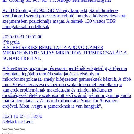
ID-Cooling SE-903-SD V3: Átfogó Termékfelülvizsgálat
Az ID-Cooling SE-903-SD V3 egy kompakt, 92 milliméteres
ventilátorral szerelt processzor léghűtő, amely a költségvetés-barát
szegmensben pozicionálja magát. A termék 130 wattos TDP
támogatással rendelkezik
2025-05-31 10:55:00
@bgyula
A STEELSERIES BEMUTATJA A JÖVŐ GAMER
MIKROFONJAIT: ALIAS MIKROFON TERMÉKCSALÁD A
SONAR EREJÉVE
A SteelSeries, a gaming- és esport perifériák világelső gyártója ma
bemutatta legújabb termékcsaládját és az első olyan
mikrofonmegoldását, amely kifejezetten gamereknek készült. A több
mint 20 éves tervezési és mérnöki szakértelemmel rendelkező, a
gamerek problémáinak megoldására és minden játékmenet
dicsőségessé tételére szakosodott első számú prémium gaming audio
márka bemutatja az Alias mikrofonokat a Sonar for Streamers
erejével. Most „végre a gamereknek is van hangjuk”.
2023-10-05 11:32:00
@Mark de Leon