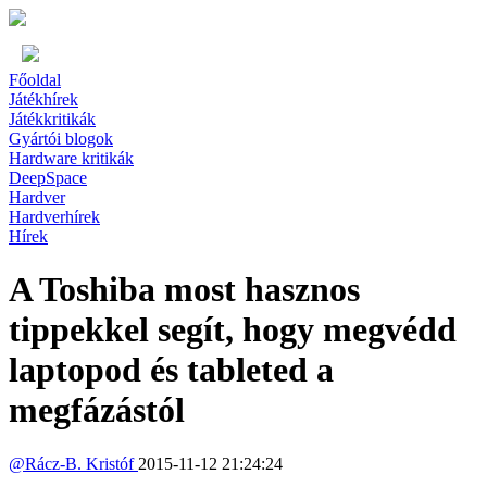
Főoldal
Játékhírek
Játékkritikák
Gyártói blogok
Hardware kritikák
DeepSpace
Hardver
Hardverhírek
Hírek
A Toshiba most hasznos
tippekkel segít, hogy megvédd
laptopod és tableted a
megfázástól
@
Rácz-B. Kristóf
2015-11-12 21:24:24