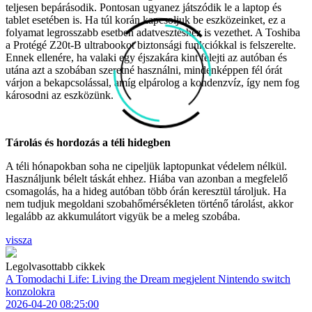
teljesen bepárásodik. Pontosan ugyanez játszódik le a laptop és
tablet esetében is. Ha túl korán kapcsoljuk be eszközeinket, ez a
folyamat legrosszabb esetben adatvesztéshez is vezethet. A Toshiba
a Protégé Z20t-B ultrabookot biztonsági funkciókkal is felszerelte.
Ennek ellenére, ha valaki egy éjszakára kint felejti az autóban és
utána azt a szobában szeretné használni, mindenképpen fél órát
várjon a bekapcsolással, amíg elpárolog a kondenzvíz, így nem fog
károsodni az eszközünk.
Tárolás és hordozás a téli hidegben
A téli hónapokban soha ne cipeljük laptopunkat védelem nélkül.
Használjunk bélelt táskát ehhez. Hiába van azonban a megfelelő
csomagolás, ha a hideg autóban több órán keresztül tároljuk. Ha
nem tudjuk megoldani szobahőmérsékleten történő tárolást, akkor
legalább az akkumulátort vigyük be a meleg szobába.
vissza
Legolvasottabb cikkek
A Tomodachi Life: Living the Dream megjelent Nintendo switch
konzolokra
2026-04-20 08:25:00