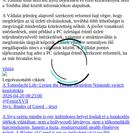
A Toshiba soha nem tett ilyen bejelentést és ezen közlemények nem
a Toshiba által közölt információkon alapulnak.
A Vállalat jelenleg alapvető szerkezeti reformot hajt végre, hogy
megfeleljen az új üzleti elvárásoknak, továbbá több lehetőséget is
megvizsgál mindenfajta kötelezettség nélkül. A jövőre vonatkozó
intézkedések, mint például a PC üzletágat érintő üzleti
teljesítménynővelő intézkedések, valamint a struktúraváltás is
megfontolás tárgyát képezik. Ennek ellenére semmilyen élő
megállapodás nincs a vállalatok között. A Vállalat pontos
tájékoztatást fog adni a PC üzletágat érintő szerkezeti reformról, ha
az már hivatalos lesz.
vissza
Legolvasottabb cikkek
A Tomodachi Life: Living the Dream megjelent Nintendo switch
konzolokra
2026-04-20 08:25:00
@FenrirXVII
Styx: Blades of Greed – teszt
A Styx-széria mindig is egy különleges helyet foglalt el a lopakodós
játékok világában: nem a hollywoodi látványra, nem a túlkomplikált
harcrendszerre, hanem a tiszta, rendszerszintű stealth élményre
épített. A Blades of Greed is ezt az örökséget viszi tovább.