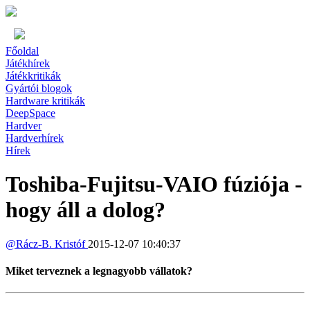
Főoldal
Játékhírek
Játékkritikák
Gyártói blogok
Hardware kritikák
DeepSpace
Hardver
Hardverhírek
Hírek
Toshiba-Fujitsu-VAIO fúziója -
hogy áll a dolog?
@
Rácz-B. Kristóf
2015-12-07 10:40:37
Miket terveznek a legnagyobb vállatok?