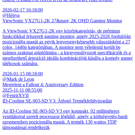
2026-02-17 16:18:00
@Hénya
ViewSonic VX27G1-2K 27&quot; 2K QHD Gaming Monitor
A ViewSonic VX27G1-2K egy középkategóriás, de prémium
funkciókkal felszerelt gaming monitor, amely 2025-2026 fordulóján
pozicionálja magát az egyik legversenyképesebb választásként a 27
colos, 1440p kategóriában. A monitor nem véletlenül került be
számos szakmai ajánlólistára - a kiegyensúlyozott specifikációk és a
megfizethető árpozíció ideális kombinációját kínálja a komoly gamer
játékosok számára.
2026-01-15 08:18:00
@Mark de Leon
Megjelent a Fallout 4: Anniversary Edition
2025-11-11 08:55:00
@FenrirXVII
ID-Cooling SE-903-SD V3: Átfogó Termékfelülvizsgálat
Az ID-Cooling SE-903-SD V3 egy kompakt, 92 milliméteres
ventilátorral szerelt processzor léghűtő, amely a költségvetés-barát
szegmensben pozicionálja magát. A termék 130 wattos TDP
támogatással rendelkezik