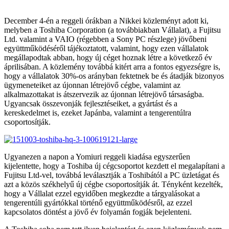
December 4-én a reggeli órákban a Nikkei közleményt adott ki,
melyben a Toshiba Corporation (a továbbiakban Vállalat), a Fujitsu
Ltd. valamint a VAIO (régebben a Sony PC részlege) jövőbeni
együttműködéséről tájékoztatott, valamint, hogy ezen vállalatok
megállapodtak abban, hogy új céget hoznak létre a következő év
áprilisában. A közlemény továbbá kitért arra a fontos egyezségre is,
hogy a vállalatok 30%-os arányban fektetnek be és átadják bizonyos
ügymeneteiket az újonnan létrejövő cégbe, valamint az
alkalmazottakat is átszervezik az újonnan létrejövő társaságba.
Ugyancsak összevonják fejlesztéseiket, a gyártást és a
kereskedelmet is, ezeket Japánba, valamint a tengerentúlra
csoportosítják.
Ugyanezen a napon a Yomiuri reggeli kiadása egyszerűen
kijelentette, hogy a Toshiba új cégcsoportot kezdett el megalapítani a
Fujitsu Ltd-vel, továbbá leválasztják a Toshibától a PC üzletágat és
azt a közös székhelyű új cégbe csoportosítják át. Tényként kezelték,
hogy a Vállalat ezzel egyidőben megkezdte a tárgyalásokat a
tengerentúli gyártókkal történő együttműködésről, az ezzel
kapcsolatos döntést a jövő év folyamán fogják bejelenteni.