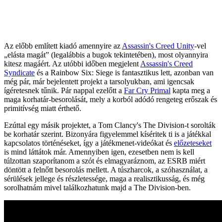
Az előbb említett kiadó amennyire az
Assassin's Creed Unity
-vel
„elásta magát” (legalábbis a bugok tekintetében), most olyannyira
kitesz magáért. Az utóbbi időben megjelent
Assassin's Creed
Syndicate
és a Rainbow Six: Siege is fantasztikus lett, azonban van
még pár, már bejelentett projekt a tarsolyukban, ami igencsak
ígéretesnek tűnik. Pár nappal ezelőtt a
Far Cry Primal
kapta meg a
maga korhatár-besorolását, mely a korból adódó rengeteg erőszak és
primitívség miatt érthető.
Ezúttal egy másik projektet, a Tom Clancy's The Division-t sorolták
be korhatár szerint. Bizonyára figyelemmel kíséritek ti is a játékkal
kapcsolatos történéseket, így a játékmenet-videókat és
előzeteseket
is mind láttátok már. Amennyiben igen, ezesetben nem is kell
túlzottan szaporítanom a szót és elmagyaráznom, az ESRB miért
döntött a felnőtt besorolás mellett. A túszharcok, a szóhasználat, a
sérülések jellege és részletessége, maga a realisztikusság, és még
sorolhatnám mivel találkozhatunk majd a The Division-ben.