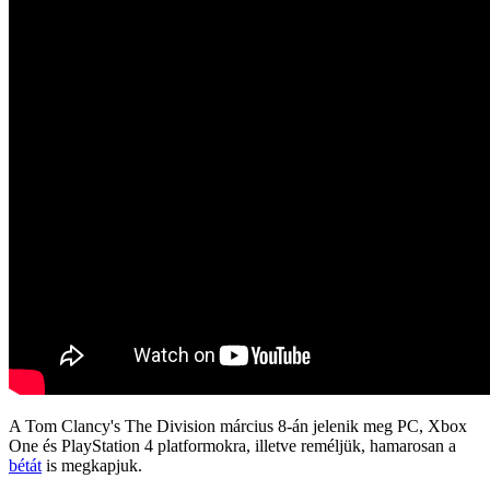
A Tom Clancy's The Division március 8-án jelenik meg PC, Xbox
One és PlayStation 4 platformokra, illetve reméljük, hamarosan a
bétát
is megkapjuk.