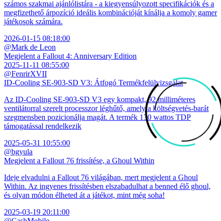
számos szakmai ajánlólistára - a kiegyensúlyozott specifikációk és a
megfizethető árpozíció ideális kombinációját kínálja a komoly gamer
játékosok számára.
2026-01-15 08:18:00
@Mark de Leon
Megjelent a Fallout 4: Anniversary Edition
2025-11-11 08:55:00
@FenrirXVII
ID-Cooling SE-903-SD V3: Átfogó Termékfelülvizsgálat
Az ID-Cooling SE-903-SD V3 egy kompakt, 92 milliméteres
ventilátorral szerelt processzor léghűtő, amely a költségvetés-barát
szegmensben pozicionálja magát. A termék 130 wattos TDP
támogatással rendelkezik
2025-05-31 10:55:00
@bgyula
Megjelent a Fallout 76 frissítése, a Ghoul Within
Ideje elvadulni a Fallout 76 világában, mert megjelent a Ghoul
Within. Az ingyenes frissítésben elszabadulhat a benned élő ghoul,
és olyan módon élheted át a játékot, mint még soha!
2025-03-19 20:11:00
@CashMobile