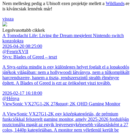
Nem mellesleg pedig a Ubisoft ezen projektje mellett a
Wildlands
-re
is kíváncsiak lennénk már!
vissza
Legolvasottabb cikkek
A Tomodachi Life: Living the Dream megjelent Nintendo switch
konzolokra
2026-04-20 08:25:00
@FenrirXVII
Styx: Blades of Greed – teszt
A Styx-széria mindig is egy különleges helyet foglalt el a lopakodós
játékok világában: nem a hollywoodi látványra, nem a túlkomplikált
harcrendszerre, hanem a tiszta, rendszerszintű stealth élményre
épített. A Blades of Greed is ezt az örökséget viszi tovább.
2026-02-17 16:18:00
@Hénya
ViewSonic VX27G1-2K 27&quot; 2K QHD Gaming Monitor
A ViewSonic VX27G1-2K egy középkategóriás, de prémium
funkciókkal felszerelt gaming monitor, amely 2025-2026 fordulóján
pozicionálja magát az egyik legversenyképesebb választásként a 27
colos, 1440p kategóriában. A monitor nem véletlenül került be