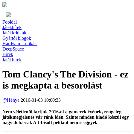
Főoldal
Játékhírek
Játékkritikák
Gyártói blogok
Hardware kritikák
DeepSpace
Hírek
Játékhírek
Tom Clancy's The Division - ez
is megkapta a besorolást
@
Hénya
2016-01-03 10:00:33
Nem véletlenül tartjuk 2016-ot a gamerek évének, rengeteg
játékmegjelenés vár ránk idén. Szinte minden kiadó készül egy
nagy dobással. A Ubisoft például nem is eggyel.