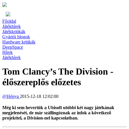
Főoldal
Játékhírek
Játékkritikák
Gyártói blogok
Hardware kritikák
DeepSpace
Hírek
Játékhírek
Tom Clancy’s The Division -
élőszereplős előzetes
@
Hénya
2015-12-18 12:02:00
Még ki sem hevertük a Ubisoft utóbbi két nagy játékának
megjelenését, de már szállingóznak az infok a következő
projekttel, a Division-nel kapcsolatban.