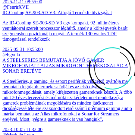
2025-11-11 08:55:00
@FenrirXVII
ID-Cooling SE-903-SD V3: Átfogó Termékfelülvizsgálat
Az ID-Cooling SE-903-SD V3 egy kompakt, 92 milliméteres
ventilátorral szerelt processzor léghűtő, amely a költségvetés-barát
szegmensben pozicionálja magát. A termék 130 wattos TDP
támogatással rendelkezik
2025-05-31 10:55:00
@bgyula
A STEELSERIES BEMUTATJA A JÖVŐ GAMER
MIKROFONJAIT: ALIAS MIKROFON TERMÉKCSALÁD A
SONAR EREJÉVE
A SteelSeries, a gaming- és esport perifériák világelső gyártója ma
bemutatta legújabb termékcsaládját és az első olyan
mikrofonmegoldását, amely kifejezetten gamereknek készült. A több
mint 20 éves tervezési és mérnöki szakértelemmel rendelkező, a
gamerek problémáinak megoldására és minden játékmenet
dicsőségessé tételére szakosodott első számú prémium gaming audio
márka bemutatja az Alias mikrofonokat a Sonar for Streamers
erejével. Most „végre a gamereknek is van hangjuk”.
2023-10-05 11:32:00
@Mark de Leon