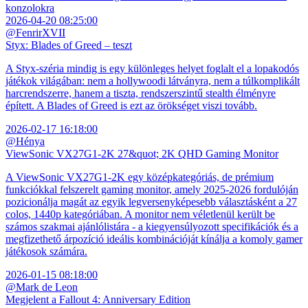
konzolokra
2026-04-20 08:25:00
@FenrirXVII
Styx: Blades of Greed – teszt
A Styx-széria mindig is egy különleges helyet foglalt el a lopakodós
játékok világában: nem a hollywoodi látványra, nem a túlkomplikált
harcrendszerre, hanem a tiszta, rendszerszintű stealth élményre
épített. A Blades of Greed is ezt az örökséget viszi tovább.
2026-02-17 16:18:00
@Hénya
ViewSonic VX27G1-2K 27&quot; 2K QHD Gaming Monitor
A ViewSonic VX27G1-2K egy középkategóriás, de prémium
funkciókkal felszerelt gaming monitor, amely 2025-2026 fordulóján
pozicionálja magát az egyik legversenyképesebb választásként a 27
colos, 1440p kategóriában. A monitor nem véletlenül került be
számos szakmai ajánlólistára - a kiegyensúlyozott specifikációk és a
megfizethető árpozíció ideális kombinációját kínálja a komoly gamer
játékosok számára.
2026-01-15 08:18:00
@Mark de Leon
Megjelent a Fallout 4: Anniversary Edition