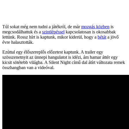
Túl sokat még nem tudni a játékról, de már
mozgás közben
is
megcsodálhattuk és a
szintlépéssel
kapcsolatosan is okosabbak
lettünk. Rossz hírt is kaptunk, mikor kiderül, hogy a
bétát
a jövő
évre halasztották.
Ezúttal egy élőszereplős előzetest kaptunk. A trailer egy
szösszenetnyit az ünnepi hangulatot is idézi, ám hamar áttér egy
kicsit sötétebb világba. A Silent Night című dal átírt változata remek
összhangban van a videóval.