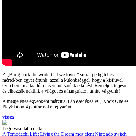
A „Bring back the world that we loved” sorral pedig teljes
mértékben egyet értünk, azzal a különbséggel, hogy a kisfiúval
szemben mi a kiadóra nézve intéznénk e kérést. Reméljük teljesül,
és elhozzák nekünk a világot és a hangulatot, amire vágyunk!
A megjelenés egyébként március 8-án esedékes PC, Xbox One és
PlayStation 4 platformokra egyaránt.
vissza
Legolvasottabb cikkek
A Tomodachi Life: Living the Dream megjelent Nintendo switch