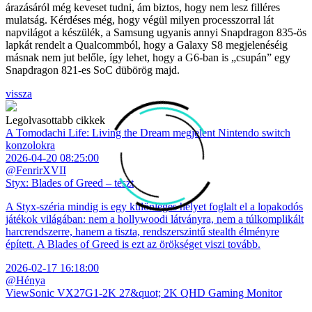
árazásáról még keveset tudni, ám biztos, hogy nem lesz filléres
mulatság. Kérdéses még, hogy végül milyen processzorral lát
napvilágot a készülék, a Samsung ugyanis annyi Snapdragon 835-ös
lapkát rendelt a Qualcommból, hogy a Galaxy S8 megjelenéséig
másnak nem jut belőle, így lehet, hogy a G6-ban is „csupán” egy
Snapdragon 821-es SoC dübörög majd.
vissza
Legolvasottabb cikkek
A Tomodachi Life: Living the Dream megjelent Nintendo switch
konzolokra
2026-04-20 08:25:00
@FenrirXVII
Styx: Blades of Greed – teszt
A Styx-széria mindig is egy különleges helyet foglalt el a lopakodós
játékok világában: nem a hollywoodi látványra, nem a túlkomplikált
harcrendszerre, hanem a tiszta, rendszerszintű stealth élményre
épített. A Blades of Greed is ezt az örökséget viszi tovább.
2026-02-17 16:18:00
@Hénya
ViewSonic VX27G1-2K 27&quot; 2K QHD Gaming Monitor