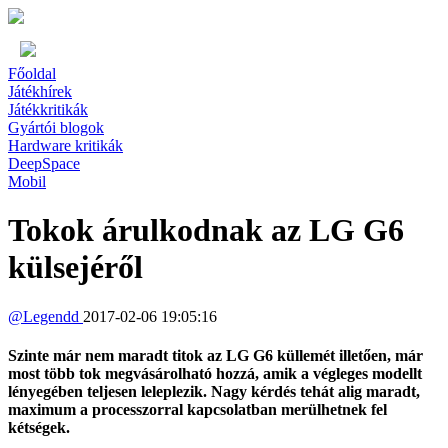
Főoldal
Játékhírek
Játékkritikák
Gyártói blogok
Hardware kritikák
DeepSpace
Mobil
Tokok árulkodnak az LG G6
külsejéről
@
Legendd
2017-02-06 19:05:16
Szinte már nem maradt titok az LG G6 küllemét illetően, már
most több tok megvásárolható hozzá, amik a végleges modellt
lényegében teljesen leleplezik. Nagy kérdés tehát alig maradt,
maximum a processzorral kapcsolatban merülhetnek fel
kétségek.