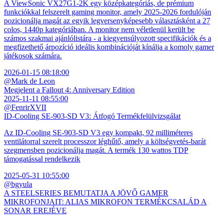
A ViewSonic VX27G1-2K egy középkategóriás, de prémium
funkciókkal felszerelt gaming monitor, amely 2025-2026 fordulóján
pozicionálja magát az egyik legversenyképesebb választásként a 27
colos, 1440p kategóriában. A monitor nem véletlenül került be
számos szakmai ajánlólistára - a kiegyensúlyozott specifikációk és a
megfizethető árpozíció ideális kombinációját kínálja a komoly gamer
játékosok számára.
2026-01-15 08:18:00
@Mark de Leon
Megjelent a Fallout 4: Anniversary Edition
2025-11-11 08:55:00
@FenrirXVII
ID-Cooling SE-903-SD V3: Átfogó Termékfelülvizsgálat
Az ID-Cooling SE-903-SD V3 egy kompakt, 92 milliméteres
ventilátorral szerelt processzor léghűtő, amely a költségvetés-barát
szegmensben pozicionálja magát. A termék 130 wattos TDP
támogatással rendelkezik
2025-05-31 10:55:00
@bgyula
A STEELSERIES BEMUTATJA A JÖVŐ GAMER
MIKROFONJAIT: ALIAS MIKROFON TERMÉKCSALÁD A
SONAR EREJÉVE