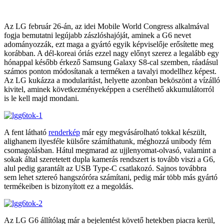
Az LG február 26-án, az idei Mobile World Congress alkalmával
fogja bemutatni legújabb zászlóshajóját, aminek a G6 nevet
adományozzák, ezt maga a gyártó egyik képviselője erősítette meg
korábban. A dél-koreai óriás ezzel nagy előnyt szerez a legalább egy
hónappal később érkező Samsung Galaxy S8-cal szemben, ráadásul
számos ponton módosítanak a terméken a tavalyi modellhez képest.
Az LG kukázza a modularitást, helyette azonban beköszönt a vízálló
kivitel, aminek következményeképpen a cserélhető akkumulátorról
is le kell majd mondani.
A fent látható
renderkép
már egy megvásárolható tokkal készült,
alighanem ilyesféle külsőre számíthatunk, méghozzá unibody fém
csomagolásban. Hátul megmarad az ujjlenyomat-olvasó, valamint a
sokak által szeretetett dupla kamerás rendszert is tovább viszi a G6,
alul pedig garantált az USB Type-C csatlakozó. Sajnos továbbra
sem lehet sztereó hangszóróra számítani, pedig már több más gyártó
termékeiben is bizonyított ez a megoldás.
Az LG G6 állítólag már a bejelentést követő hetekben piacra kerül,