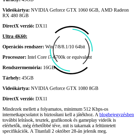
Videókártya:
NVIDIA Geforce GTX 1060 6GB, AMD Radeon
RX 480 8GB
DirectX verzió:
DX11
Ultra 4K60:
Operációs rendszer:
Win 7/8/8.1/10 64bit
Processzor:
Intel Core i7-6700k or equivalent
Rendszermemória:
16GB
Tárhely:
45GB
Videókártya:
NVIDIA Geforce GTX 1080 8GB
DirectX verzió:
DX11
Mindezek mellett a folyamatos, minimum 512 Kbps-os
internetkapcsolatot is biztosítani kell a játékhoz. A
blogbejegyzésben
további leírások, tesztek, grafikonok és gameplay videók is
elérhetők, még érhetőbbé téve, mit is takarnak a feltüntetett
specifikációk. A Titanfall 2 október 28-án jelenik meg.