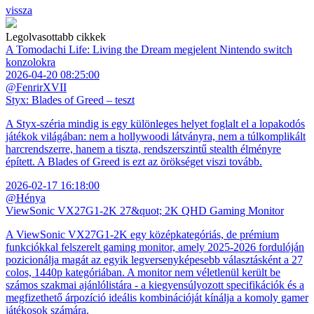
vissza
Legolvasottabb cikkek
A Tomodachi Life: Living the Dream megjelent Nintendo switch
konzolokra
2026-04-20 08:25:00
@FenrirXVII
Styx: Blades of Greed – teszt
A Styx-széria mindig is egy különleges helyet foglalt el a lopakodós
játékok világában: nem a hollywoodi látványra, nem a túlkomplikált
harcrendszerre, hanem a tiszta, rendszerszintű stealth élményre
épített. A Blades of Greed is ezt az örökséget viszi tovább.
2026-02-17 16:18:00
@Hénya
ViewSonic VX27G1-2K 27&quot; 2K QHD Gaming Monitor
A ViewSonic VX27G1-2K egy középkategóriás, de prémium
funkciókkal felszerelt gaming monitor, amely 2025-2026 fordulóján
pozicionálja magát az egyik legversenyképesebb választásként a 27
colos, 1440p kategóriában. A monitor nem véletlenül került be
számos szakmai ajánlólistára - a kiegyensúlyozott specifikációk és a
megfizethető árpozíció ideális kombinációját kínálja a komoly gamer
játékosok számára.