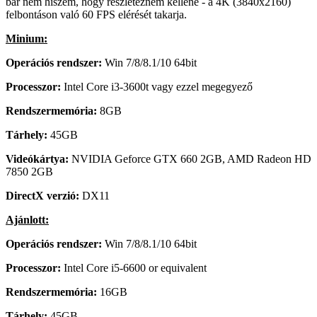
bár nem hiszem, hogy részleteznem kellene - a 4K (3840x2160)
felbontáson való 60 FPS elérését takarja.
Minium:
Operációs rendszer:
Win 7/8/8.1/10 64bit
Processzor:
Intel Core i3-3600t vagy ezzel megegyező
Rendszermemória:
8GB
Tárhely:
45GB
Videókártya:
NVIDIA Geforce GTX 660 2GB, AMD Radeon HD
7850 2GB
DirectX verzió:
DX11
Ajánlott:
Operációs rendszer:
Win 7/8/8.1/10 64bit
Processzor:
Intel Core i5-6600 or equivalent
Rendszermemória:
16GB
Tárhely:
45GB