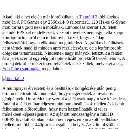
Akad, aki e hét elején már kipróbálhatta a
Titanfall 2
többjátékos
módját. A PCGamer egy 2560x1440 felbontású, 120 Hz-es G-Sync
monitorral ugrott neki a mókának. Elmondása szerint 120 feletti,
állandó FPS-sel rendelkezett, viszont mivel ez nem egy hétköznapi
konfiguráció, arról nem tudott nyilatkozni, hogy az átlag
felhasználók hogyan élik majd meg mindezt. A grafikus beállítások
nem térnek majd ki minden apró részletességre, de a legfontosabb
dolgokat tartalmazzák. Nincsenek nagy hiányok, letisztult a felület
és a jelek szerint egy elég jól optimalizált projektről beszélhetünk. A
próbajátékról természetesen felvételek is készültek, melyeket a cég
YouTube csatornáján
megtaláltok.
A multiplayer élvezetek és a beállítások böngészése után pedig
örömmel értesítünk mindenkit, hogy megérkeztek a hivatalos
gépigények. Drew McCoy szerint a játékosok nagy része képes lesz
futtatni a játékot, bár teljesen minimum beállítások mellett és kisebb
felbontáson előfordulhat, hogy nem használhatják ki teljes
mértékben képességeiket. Az ajánlott rendszerigény a fullHD-
60FPS hivatott stabilan tartani nem egészen kimaxolt beállítások
mellett, mi több, 1440p-n is megállja a helyét. Az Ultra 4K60-at -