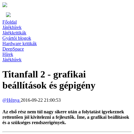
Főoldal
Játékhírek
Játékkritikák
Gyártói blogok
Hardware kritikák
DeepSpace
Hírek
Játékhírek
Titanfall 2 - grafikai
beállítások és gépigény
@
Hénya
2016-09-22 21:00:53
Az első rész nem túl nagy sikere után a folytatást igyekeznek
rettentően jól kivitelezni a fejlesztők. Íme, a grafikai beállítások
és a szükséges rendszerigények.