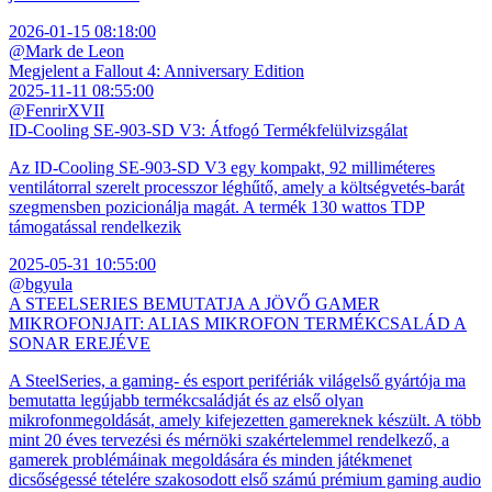
2026-01-15 08:18:00
@Mark de Leon
Megjelent a Fallout 4: Anniversary Edition
2025-11-11 08:55:00
@FenrirXVII
ID-Cooling SE-903-SD V3: Átfogó Termékfelülvizsgálat
Az ID-Cooling SE-903-SD V3 egy kompakt, 92 milliméteres
ventilátorral szerelt processzor léghűtő, amely a költségvetés-barát
szegmensben pozicionálja magát. A termék 130 wattos TDP
támogatással rendelkezik
2025-05-31 10:55:00
@bgyula
A STEELSERIES BEMUTATJA A JÖVŐ GAMER
MIKROFONJAIT: ALIAS MIKROFON TERMÉKCSALÁD A
SONAR EREJÉVE
A SteelSeries, a gaming- és esport perifériák világelső gyártója ma
bemutatta legújabb termékcsaládját és az első olyan
mikrofonmegoldását, amely kifejezetten gamereknek készült. A több
mint 20 éves tervezési és mérnöki szakértelemmel rendelkező, a
gamerek problémáinak megoldására és minden játékmenet
dicsőségessé tételére szakosodott első számú prémium gaming audio