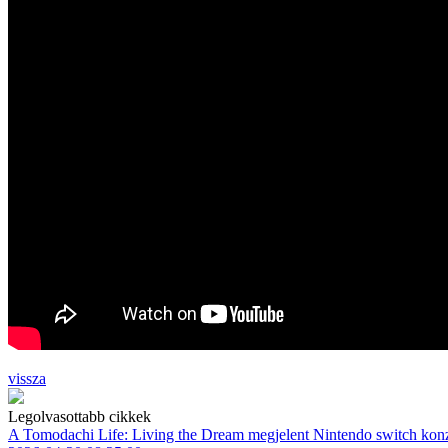
vissza
Legolvasottabb cikkek
A Tomodachi Life: Living the Dream megjelent Nintendo switch kon