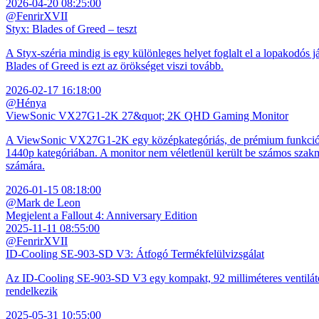
2026-04-20 08:25:00
@FenrirXVII
Styx: Blades of Greed – teszt
A Styx-széria mindig is egy különleges helyet foglalt el a lopakodós j
Blades of Greed is ezt az örökséget viszi tovább.
2026-02-17 16:18:00
@Hénya
ViewSonic VX27G1-2K 27&quot; 2K QHD Gaming Monitor
A ViewSonic VX27G1-2K egy középkategóriás, de prémium funkciókkal
1440p kategóriában. A monitor nem véletlenül került be számos szakmai
számára.
2026-01-15 08:18:00
@Mark de Leon
Megjelent a Fallout 4: Anniversary Edition
2025-11-11 08:55:00
@FenrirXVII
ID-Cooling SE-903-SD V3: Átfogó Termékfelülvizsgálat
Az ID-Cooling SE-903-SD V3 egy kompakt, 92 milliméteres ventilátor
rendelkezik
2025-05-31 10:55:00