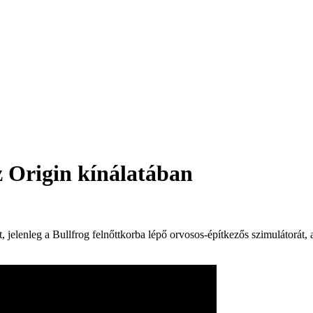
z Origin kínálatában
jelenleg a Bullfrog felnőttkorba lépő orvosos-építkezős szimulátorát, a