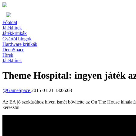
Főoldal
Játékhírek
Játékkritikák
Gyártói blogok
Hardware kritikák
DeepSpace
Hírek
Játékhírek
Theme Hospital: ingyen játék a
@
GameSpace
2015-01-21 13:06:03
Az EA jó szokásához híven ismét bővítette az On The House kínálatát, 
keresztül.