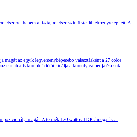
endszerre, hanem a tiszta, rendszerszintű stealth élményre épített. A
 magát az egyik legversenyképesebb választásként a 27 colos,
pozíció ideális kombinációját kínálja a komoly gamer játékosok
en pozicionálja magát. A termék 130 wattos TDP támogatással