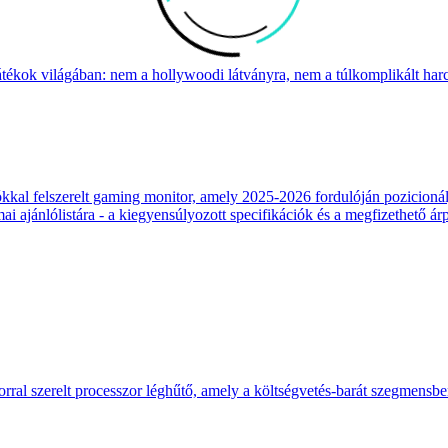
átékok világában: nem a hollywoodi látványra, nem a túlkomplikált harcr
 felszerelt gaming monitor, amely 2025-2026 fordulóján pozicionálja
 ajánlólistára - a kiegyensúlyozott specifikációk és a megfizethető ár
ral szerelt processzor léghűtő, amely a költségvetés-barát szegmensb