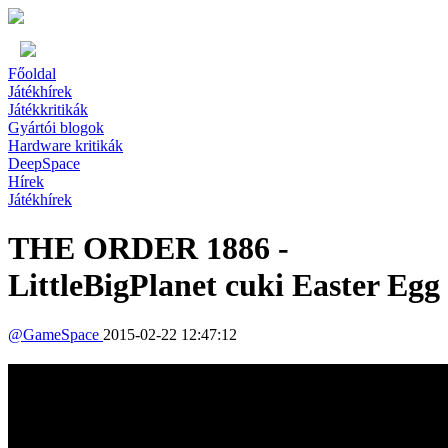
Főoldal
Játékhírek
Játékkritikák
Gyártói blogok
Hardware kritikák
DeepSpace
Hírek
Játékhírek
THE ORDER 1886 -
LittleBigPlanet cuki Easter Egg
@
GameSpace
2015-02-22 12:47:12