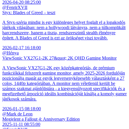
2026-04-20 08:25:00
@FenrirXVII
Styx: Blades of Greed – teszt
A Styx-széria mindig is egy különleges helyet foglalt el a lopakodós
játékok világában: nem a hollywoodi látványra, nem a túlkomplikált
harcrendszerre, hanem a tiszta, rendszerszintű stealth élményre
épített. A Blades of Greed is ezt az örökséget viszi tovább.
2026-02-17 16:18:00
@Hénya
ViewSonic VX27G1-2K 27&quot; 2K QHD Gaming Monitor
A ViewSonic VX27G1-2K egy középkategóriás, de prémium
funkciókkal felszerelt gaming monitor, amely 2025-2026 fordulóján
pozicionálja magát az egyik legversenyképesebb választásként a 27
colos, 1440p kategóriában. A monitor nem véletlenül került be
számos szakmai ajánlólistára - a kiegyensúlyozott specifikációk és a
megfizethető árpozíció ideális kombinációját kínálja a komoly gamer
játékosok számára.
2026-01-15 08:18:00
@Mark de Leon
Megjelent a Fallout 4: Anniversary Edition
2025-11-11 08:55:00