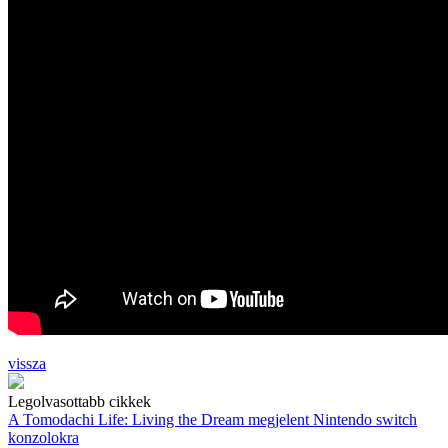
vissza
Legolvasottabb cikkek
A Tomodachi Life: Living the Dream megjelent Nintendo switch
konzolokra