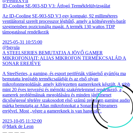
@FenrirXVII
ID-Cooling SE-903-SD V3: Átfogó Termékfelülvizsgálat
Az ID-Cooling SE-903-SD V3 egy kompakt, 92 milliméteres
ventilátorral szerelt processzor léghűtő, amely a költségvetés-barát
szegmensben pozicionálja magát. A termék 130 wattos TDP
támogatással rendelkezik
2025-05-31 10:55:00
@bgyula
A STEELSERIES BEMUTATJA A JÖVŐ GAMER
MIKROFONJAIT: ALIAS MIKROFON TERMÉKCSALÁD A
SONAR EREJÉVE
A SteelSeries, a gaming- és esport perifériák világelső gyártója ma
bemutatta legújabb termékcsaládját és az első olyan
mikrofonmegoldását, amely kifejezetten gamereknek készült. A több
mint 20 éves tervezési és mérnöki szakértelemmel rendelkező, a
gamerek problémáinak megoldására és minden játékmenet
dicsőségessé tételére szakosodott első számú prémium gaming audio
márka bemutatja az Alias mikrofonokat a Sonar for Streamers
erejével. Most „végre a gamereknek is van hangjuk”.
2023-10-05 11:32:00
@Mark de Leon