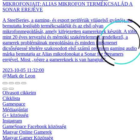
MIKROFONJAIT: ALIAS MIKROFON TERMÉKCSALÁD A
SONAR EREJÉVE
A SteelSeries, a gaming- és esport perifériák világelső gyártója ma
bemutatta legújabb termékcsaládját és az első olyan
mikrofonmegoldását, amely kifejezetten gamereknek készült. A több
mint 20 éves tervezési és mérnöki szakértelemmel rendelkező, a
gamerek problémáinak megoldására és minden játékmenet
dicsőségessé tételére szakosodott első számú prémium gaming audio
márka bemutatja az Alias mikrofonokat a Sonar for Streamers
erejével. Most „végre a gamereknek is van hangjuk”.
2023-10-05 11:32:00
@Mark de Leon
Olvasott cikkeim
Cikklista
Gamespace
Médiaajánlat
G+ közösség
Instagram
GameSpace Facebook közösség
Magyar Online Gamerek
Magyar Gamer Közösség