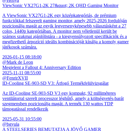
@Hénya
ViewSonic VX27G1-2K 27&quot; 2K QHD Gaming Monitor
A ViewSonic VX27G1-2K egy középkategóriás, de prémium
funkciókkal felszerelt gaming monitor, amely 2025-2026 fordulóján
pozicionálja magát az egyik legversenyképesebb választásként a 27
colos, 1440p kategóriában. A monitor nem véletlenül került be
számos szakmai ajánlólistára - a kiegyensúlyozott specifikációk és a
megfizethető árpozíció ideális kombinációját kínálja a komoly gamer
játékosok számára.
2026-01-15 08:18:00
@Mark de Leon
Megjelent a Fallout 4: Anniversary Edition
2025-11-11 08:55:00
@FenrirXVII
ID-Cooling SE-903-SD V3: Átfogó Termékfelülvizsgálat
Az ID-Cooling SE-903-SD V3 egy kompakt, 92 milliméteres
ventilátorral szerelt processzor léghűtő, amely a költségvetés-barát
szegmensben pozicionálja magát. A termék 130 wattos TDP
támogatással rendelkezik
2025-05-31 10:55:00
@bgyula
A STEELSERIES BEMUTATJA A JÖVŐ GAMER