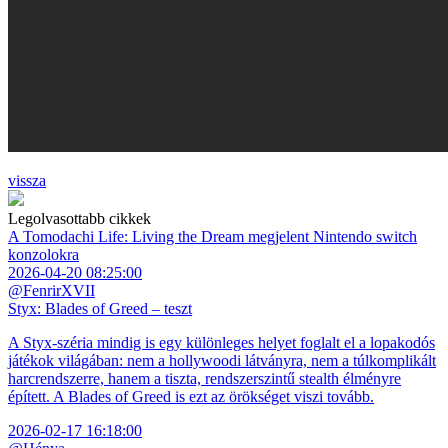
vissza
Legolvasottabb cikkek
A Tomodachi Life: Living the Dream megjelent Nintendo switch
konzolokra
2026-04-20 08:25:00
@FenrirXVII
Styx: Blades of Greed – teszt
A Styx-széria mindig is egy különleges helyet foglalt el a lopakodós
játékok világában: nem a hollywoodi látványra, nem a túlkomplikált
harcrendszerre, hanem a tiszta, rendszerszintű stealth élményre
épített. A Blades of Greed is ezt az örökséget viszi tovább.
2026-02-17 16:18:00