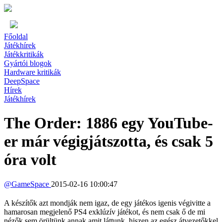
Főoldal
Játékhírek
Játékkritikák
Gyártói blogok
Hardware kritikák
DeepSpace
Hírek
Játékhírek
The Order: 1886 egy YouTube-
er már végigjátszotta, és csak 5
óra volt
@
GameSpace
2015-02-16 10:00:47
A készítők azt mondják nem igaz, de egy játékos igenis végivitte a
hamarosan megjelenő PS4 exklúzív játékot, és nem csak ő de mi
nézők sem örültünk annak amit láttunk, hiszen az egész átvezetőkkel