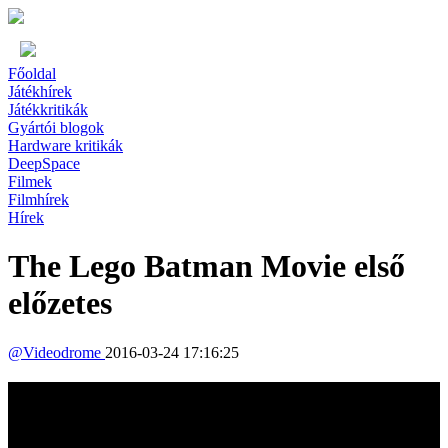
Főoldal
Játékhírek
Játékkritikák
Gyártói blogok
Hardware kritikák
DeepSpace
Filmek
Filmhírek
Hírek
The Lego Batman Movie első
előzetes
@
Videodrome
2016-03-24 17:16:25