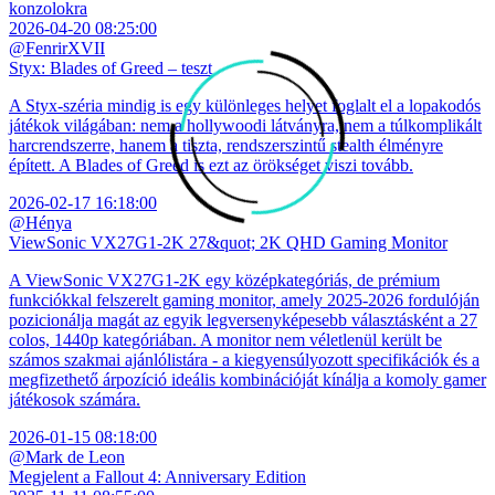
konzolokra
2026-04-20 08:25:00
@FenrirXVII
Styx: Blades of Greed – teszt
A Styx-széria mindig is egy különleges helyet foglalt el a lopakodós
játékok világában: nem a hollywoodi látványra, nem a túlkomplikált
harcrendszerre, hanem a tiszta, rendszerszintű stealth élményre
épített. A Blades of Greed is ezt az örökséget viszi tovább.
2026-02-17 16:18:00
@Hénya
ViewSonic VX27G1-2K 27&quot; 2K QHD Gaming Monitor
A ViewSonic VX27G1-2K egy középkategóriás, de prémium
funkciókkal felszerelt gaming monitor, amely 2025-2026 fordulóján
pozicionálja magát az egyik legversenyképesebb választásként a 27
colos, 1440p kategóriában. A monitor nem véletlenül került be
számos szakmai ajánlólistára - a kiegyensúlyozott specifikációk és a
megfizethető árpozíció ideális kombinációját kínálja a komoly gamer
játékosok számára.
2026-01-15 08:18:00
@Mark de Leon
Megjelent a Fallout 4: Anniversary Edition