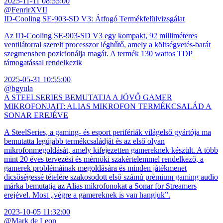
2025-11-11 08:55:00
@FenrirXVII
ID-Cooling SE-903-SD V3: Átfogó Termékfelülvizsgálat
Az ID-Cooling SE-903-SD V3 egy kompakt, 92 milliméteres
ventilátorral szerelt processzor léghűtő, amely a költségvetés-barát
szegmensben pozicionálja magát. A termék 130 wattos TDP
támogatással rendelkezik
2025-05-31 10:55:00
@bgyula
A STEELSERIES BEMUTATJA A JÖVŐ GAMER
MIKROFONJAIT: ALIAS MIKROFON TERMÉKCSALÁD A
SONAR EREJÉVE
A SteelSeries, a gaming- és esport perifériák világelső gyártója ma
bemutatta legújabb termékcsaládját és az első olyan
mikrofonmegoldását, amely kifejezetten gamereknek készült. A több
mint 20 éves tervezési és mérnöki szakértelemmel rendelkező, a
gamerek problémáinak megoldására és minden játékmenet
dicsőségessé tételére szakosodott első számú prémium gaming audio
márka bemutatja az Alias mikrofonokat a Sonar for Streamers
erejével. Most „végre a gamereknek is van hangjuk”.
2023-10-05 11:32:00
@Mark de Leon