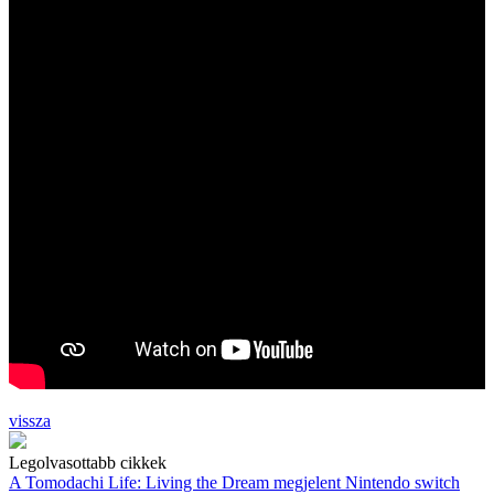
vissza
Legolvasottabb cikkek
A Tomodachi Life: Living the Dream megjelent Nintendo switch