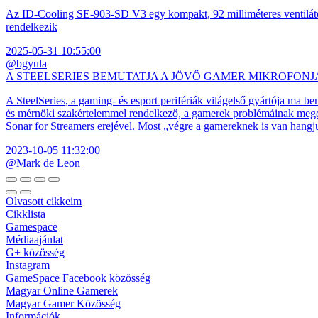
Az ID-Cooling SE-903-SD V3 egy kompakt, 92 milliméteres ventilátor
rendelkezik
2025-05-31 10:55:00
@bgyula
A STEELSERIES BEMUTATJA A JÖVŐ GAMER MIKROFONJ
A SteelSeries, a gaming- és esport perifériák világelső gyártója ma b
és mérnöki szakértelemmel rendelkező, a gamerek problémáinak megol
Sonar for Streamers erejével. Most „végre a gamereknek is van hangj
2023-10-05 11:32:00
@Mark de Leon
Olvasott cikkeim
Cikklista
Gamespace
Médiaajánlat
G+ közösség
Instagram
GameSpace Facebook közösség
Magyar Online Gamerek
Magyar Gamer Közösség
Információk