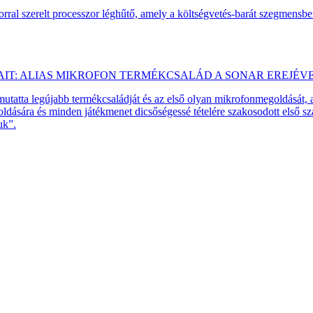
ral szerelt processzor léghűtő, amely a költségvetés-barát szegmensb
AIT: ALIAS MIKROFON TERMÉKCSALÁD A SONAR EREJÉV
emutatta legújabb termékcsaládját és az első olyan mikrofonmegoldását,
dására és minden játékmenet dicsőségessé tételére szakosodott első 
uk”.