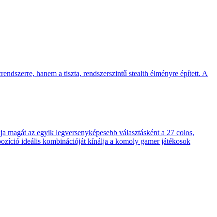
endszerre, hanem a tiszta, rendszerszintű stealth élményre épített. A
 magát az egyik legversenyképesebb választásként a 27 colos,
pozíció ideális kombinációját kínálja a komoly gamer játékosok