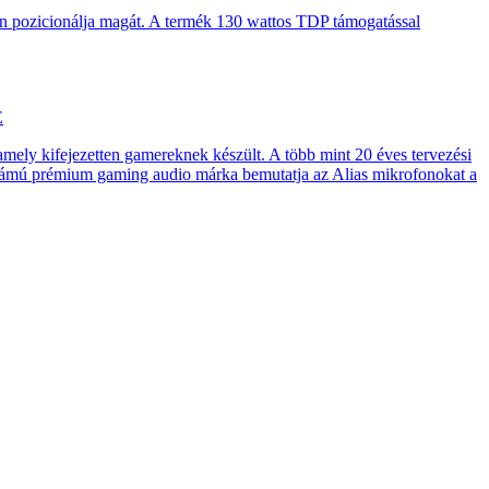
en pozicionálja magát. A termék 130 wattos TDP támogatással
E
 amely kifejezetten gamereknek készült. A több mint 20 éves tervezési
számú prémium gaming audio márka bemutatja az Alias mikrofonokat a