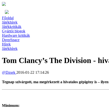
Főoldal
Játékhírek
Játékkritikák
Gyártói blogok
Hardware kritikák
DeepSpace
Hírek
Játékhírek
Tom Clancy’s The Division - hiv
@
Dzsek
2016-01-22 17:14:26
Tegnap szivárgott, ma megérkezett a hivatalos gépigény is – ilyen
Minimum: