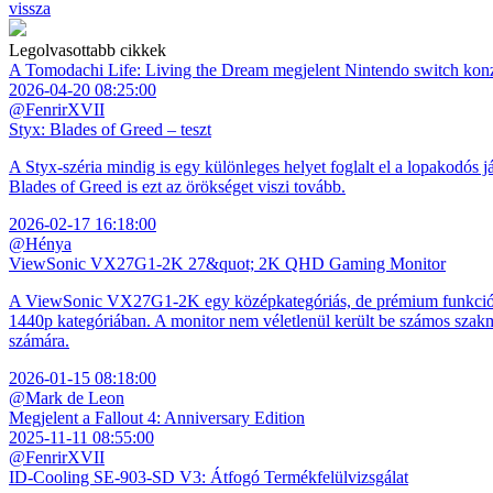
vissza
Legolvasottabb cikkek
A Tomodachi Life: Living the Dream megjelent Nintendo switch kon
2026-04-20 08:25:00
@FenrirXVII
Styx: Blades of Greed – teszt
A Styx-széria mindig is egy különleges helyet foglalt el a lopakodós j
Blades of Greed is ezt az örökséget viszi tovább.
2026-02-17 16:18:00
@Hénya
ViewSonic VX27G1-2K 27&quot; 2K QHD Gaming Monitor
A ViewSonic VX27G1-2K egy középkategóriás, de prémium funkciókkal
1440p kategóriában. A monitor nem véletlenül került be számos szakmai
számára.
2026-01-15 08:18:00
@Mark de Leon
Megjelent a Fallout 4: Anniversary Edition
2025-11-11 08:55:00
@FenrirXVII
ID-Cooling SE-903-SD V3: Átfogó Termékfelülvizsgálat