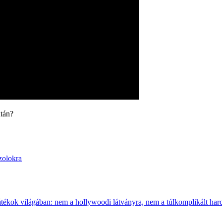
után?
zolokra
átékok világában: nem a hollywoodi látványra, nem a túlkomplikált harcr