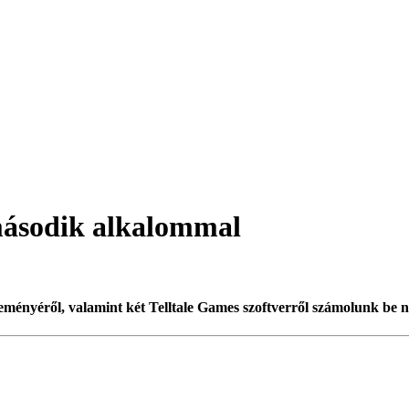
második alkalommal
ényéről, valamint két Telltale Games szoftverről számolunk be n