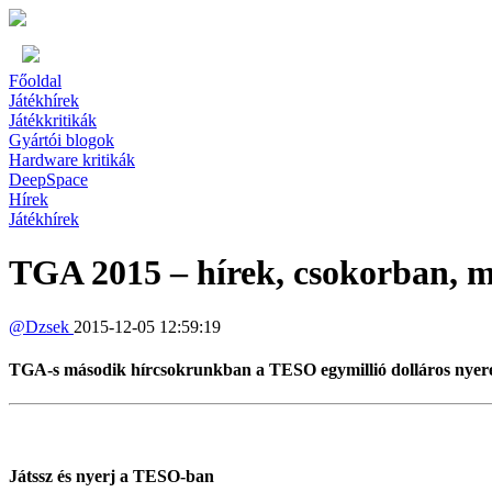
Főoldal
Játékhírek
Játékkritikák
Gyártói blogok
Hardware kritikák
DeepSpace
Hírek
Játékhírek
TGA 2015 – hírek, csokorban, 
@
Dzsek
2015-12-05 12:59:19
TGA-s második hírcsokrunkban a TESO egymillió dolláros nyerem
Játssz és nyerj a TESO-ban