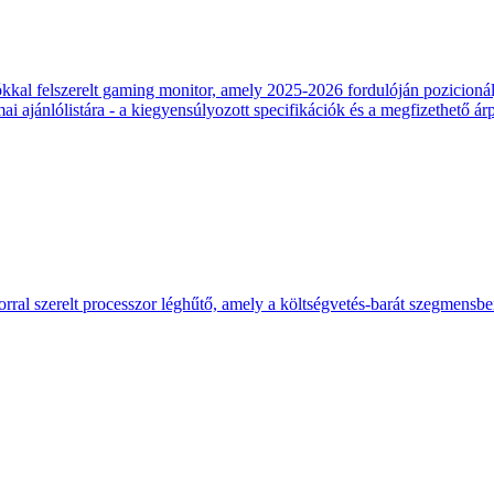
 felszerelt gaming monitor, amely 2025-2026 fordulóján pozicionálja
 ajánlólistára - a kiegyensúlyozott specifikációk és a megfizethető ár
ral szerelt processzor léghűtő, amely a költségvetés-barát szegmensb