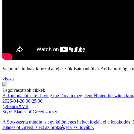
Vajon mit tudnak kihozni a fejlesztők Batmanből az Arkham-trilógia 
vissza
Legolvasottabb cikkek
A Tomodachi Life: Living the Dream megjelent Nintendo switch kon
2026-04-20 08:25:00
@FenrirXVII
Styx: Blades of Greed – teszt
A Styx-széria mindig is egy különleges helyet foglalt el a lopakodós j
Blades of Greed is ezt az örökséget viszi tovább.