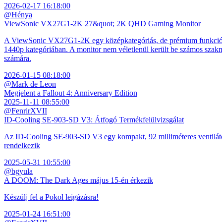
2026-02-17 16:18:00
@Hénya
ViewSonic VX27G1-2K 27&quot; 2K QHD Gaming Monitor
A ViewSonic VX27G1-2K egy középkategóriás, de prémium funkciókkal
1440p kategóriában. A monitor nem véletlenül került be számos szakmai
számára.
2026-01-15 08:18:00
@Mark de Leon
Megjelent a Fallout 4: Anniversary Edition
2025-11-11 08:55:00
@FenrirXVII
ID-Cooling SE-903-SD V3: Átfogó Termékfelülvizsgálat
Az ID-Cooling SE-903-SD V3 egy kompakt, 92 milliméteres ventilátor
rendelkezik
2025-05-31 10:55:00
@bgyula
A DOOM: The Dark Ages május 15-én érkezik
Készülj fel a Pokol leigázásra!
2025-01-24 16:51:00