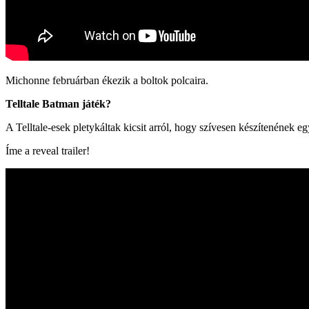
Michonne februárban ékezik a boltok polcaira.
Telltale Batman játék?
A Telltale-esek pletykáltak kicsit arról, hogy szívesen készítenének eg
Íme a reveal trailer!