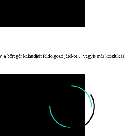
y, a bőregér kalandjait feldolgozó játékot… vagyis már készítik is!