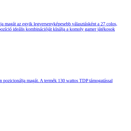
 magát az egyik legversenyképesebb választásként a 27 colos,
pozíció ideális kombinációját kínálja a komoly gamer játékosok
en pozicionálja magát. A termék 130 wattos TDP támogatással