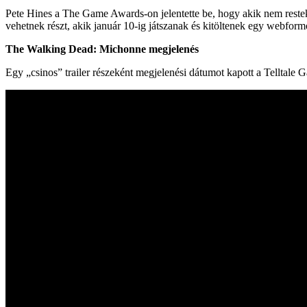
Pete Hines a The Game Awards-on jelentette be, hogy akik nem restek 
vehetnek részt, akik január 10-ig játszanak és kitöltenek egy webfo
The Walking Dead: Michonne megjelenés
Egy „csinos” trailer részeként megjelenési dátumot kapott a Telltale