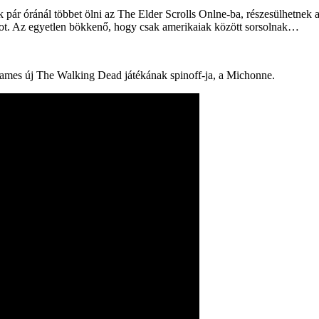
pár óránál többet ölni az The Elder Scrolls Onlne-ba, részesülhetnek a
rmot. Az egyetlen bökkenő, hogy csak amerikaiak között sorsolnak…
 Games új The Walking Dead játékának spinoff-ja, a Michonne.