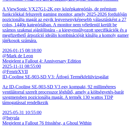
A ViewSonic VX27G1-2K egy középkategóriás, de prémium
funkciókkal felszerelt gaming monitor, amely 2025-2026 fordulóján
pozicionálja magát az egyik legversenyképesebb választásként a 27
colos, 1440p kategóriában. A monitor nem véletlenül került be
számos szakmai ajánlólistára - a kiegyensúlyozott specifikációk és a
megfizethető árpozíció ideális kombinációját kínálja a komoly gamer
játékosok számára.
2026-01-15 08:18:00
@Mark de Leon
Megjelent a Fallout 4: Anniversary Edition
2025-11-11 08:55:00
@FenrirXVII
ID-Cooling SE-903-SD V3: Átfogó Termékfelülvizsgálat
Az ID-Cooling SE-903-SD V3 egy kompakt, 92 milliméteres
ventilátorral szerelt processzor léghűtő, amely a költségvetés-barát
szegmensben pozicionálja magát. A termék 130 wattos TDP
támogatással rendelkezik
2025-05-31 10:55:00
@bgyula
Megjelent a Fallout 76 frissítése, a Ghoul Within