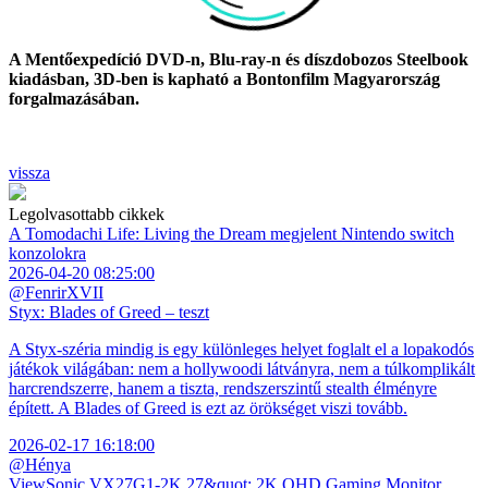
A Mentőexpedíció DVD-n, Blu-ray-n és díszdobozos Steelbook
kiadásban, 3D-ben is kapható a Bontonfilm Magyarország
forgalmazásában.
vissza
Legolvasottabb cikkek
A Tomodachi Life: Living the Dream megjelent Nintendo switch
konzolokra
2026-04-20 08:25:00
@FenrirXVII
Styx: Blades of Greed – teszt
A Styx-széria mindig is egy különleges helyet foglalt el a lopakodós
játékok világában: nem a hollywoodi látványra, nem a túlkomplikált
harcrendszerre, hanem a tiszta, rendszerszintű stealth élményre
épített. A Blades of Greed is ezt az örökséget viszi tovább.
2026-02-17 16:18:00
@Hénya
ViewSonic VX27G1-2K 27&quot; 2K QHD Gaming Monitor