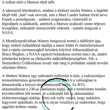
is solban méri a Marson eltelt időt.
A sátorszerű létesítményt, amiben a történet szerint Watney a legtöbb
idejét tölti „hab”-nak nevezik, ami a Mars Lander habitat rövid neve.
Ennek a prototípusán – amiben oxigenerátor, vízkészítő és
légzsilipek is találhatók, amelyek a Marson uralkodó szinte teljesen
levegőtlen, radioaktív környezettől védenek - szintén dolgozik a
NASA.
A Mentőexpedícióban Watney burgonyát termel a túlélésért úgy,
hogy emberi hulladékkal táplálja a marsi földet és öntözőrendszert
épít a rakéta üzemanyagból készített folyóvíz felhasználásával.
Bruce Bugbee, a NASA egykori botanikusa szerint nincs ok, amiért
kételkedni kellene az elképzelés működőképességében. Sőt, a
Nemzetközi Űrállomáson tavaly már meg is próbáltak salátát nevelni
súlytalan térben.
A filmben Watney egy radioaktív erőforrást is kiás, a radioizotópos
termoelektromos generátorra (RTG) a NASA a valóságban is
támaszkodik a hosszú távú űrmissziók során. Az RTG
akkumulátorait a 238-as plutónium hajtja, ami a természetes bomlás
következtében hőt termel, és a kiáramló hőt az akkumulátor
elektromossággá alakítja. Nem sok esély van rá, hogy nukleáris
fegyverré alakítható, és nem is olyan veszélyes az emberekre, hogy
aggódni kellene miatta.