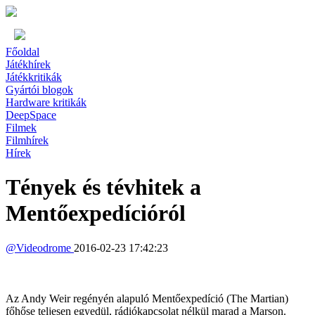
Főoldal
Játékhírek
Játékkritikák
Gyártói blogok
Hardware kritikák
DeepSpace
Filmek
Filmhírek
Hírek
Tények és tévhitek a
Mentőexpedícióról
@
Videodrome
2016-02-23 17:42:23
Az Andy Weir regényén alapuló Mentőexpedíció (The Martian)
főhőse teljesen egyedül, rádiókapcsolat nélkül marad a Marson.