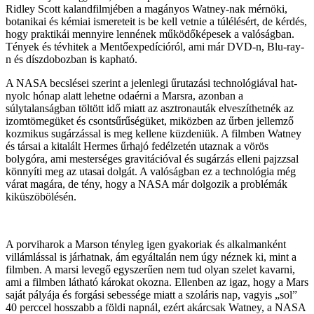
Ridley Scott kalandfilmjében a magányos Watney-nak mérnöki,
botanikai és kémiai ismereteit is be kell vetnie a túlélésért, de kérdés,
hogy praktikái mennyire lennének működőképesek a valóságban.
Tények és tévhitek a Mentőexpedícióról, ami már DVD-n, Blu-ray-
n és díszdobozban is kapható.
A NASA becslései szerint a jelenlegi űrutazási technológiával hat-
nyolc hónap alatt lehetne odaérni a Marsra, azonban a
súlytalanságban töltött idő miatt az asztronauták elveszíthetnék az
izomtömegüket és csontsűrűségüket, miközben az űrben jellemző
kozmikus sugárzással is meg kellene küzdeniük. A filmben Watney
és társai a kitalált Hermes űrhajó fedélzetén utaznak a vörös
bolygóra, ami mesterséges gravitációval és sugárzás elleni pajzzsal
könnyíti meg az utasai dolgát. A valóságban ez a technológia még
várat magára, de tény, hogy a NASA már dolgozik a problémák
kiküszöbölésén.
A porviharok a Marson tényleg igen gyakoriak és alkalmanként
villámlással is járhatnak, ám egyáltalán nem úgy néznek ki, mint a
filmben. A marsi levegő egyszerűen nem tud olyan szelet kavarni,
ami a filmben látható károkat okozna. Ellenben az igaz, hogy a Mars
saját pályája és forgási sebessége miatt a szoláris nap, vagyis „sol”
40 perccel hosszabb a földi napnál, ezért akárcsak Watney, a NASA