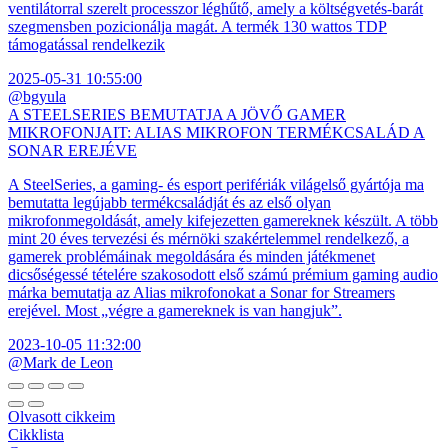
ventilátorral szerelt processzor léghűtő, amely a költségvetés-barát
szegmensben pozicionálja magát. A termék 130 wattos TDP
támogatással rendelkezik
2025-05-31 10:55:00
@bgyula
A STEELSERIES BEMUTATJA A JÖVŐ GAMER
MIKROFONJAIT: ALIAS MIKROFON TERMÉKCSALÁD A
SONAR EREJÉVE
A SteelSeries, a gaming- és esport perifériák világelső gyártója ma
bemutatta legújabb termékcsaládját és az első olyan
mikrofonmegoldását, amely kifejezetten gamereknek készült. A több
mint 20 éves tervezési és mérnöki szakértelemmel rendelkező, a
gamerek problémáinak megoldására és minden játékmenet
dicsőségessé tételére szakosodott első számú prémium gaming audio
márka bemutatja az Alias mikrofonokat a Sonar for Streamers
erejével. Most „végre a gamereknek is van hangjuk”.
2023-10-05 11:32:00
@Mark de Leon
Olvasott cikkeim
Cikklista