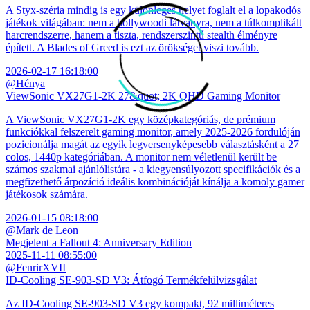
A Styx-széria mindig is egy különleges helyet foglalt el a lopakodós
játékok világában: nem a hollywoodi látványra, nem a túlkomplikált
harcrendszerre, hanem a tiszta, rendszerszintű stealth élményre
épített. A Blades of Greed is ezt az örökséget viszi tovább.
2026-02-17 16:18:00
@Hénya
ViewSonic VX27G1-2K 27&quot; 2K QHD Gaming Monitor
A ViewSonic VX27G1-2K egy középkategóriás, de prémium
funkciókkal felszerelt gaming monitor, amely 2025-2026 fordulóján
pozicionálja magát az egyik legversenyképesebb választásként a 27
colos, 1440p kategóriában. A monitor nem véletlenül került be
számos szakmai ajánlólistára - a kiegyensúlyozott specifikációk és a
megfizethető árpozíció ideális kombinációját kínálja a komoly gamer
játékosok számára.
2026-01-15 08:18:00
@Mark de Leon
Megjelent a Fallout 4: Anniversary Edition
2025-11-11 08:55:00
@FenrirXVII
ID-Cooling SE-903-SD V3: Átfogó Termékfelülvizsgálat
Az ID-Cooling SE-903-SD V3 egy kompakt, 92 milliméteres