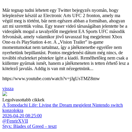
Már tegnap tudni lehetett egy Twitter bejegyzés nyomán, hogy
leleplezésre készül az Electronic Arts UFC 2 fronton, amely ma
végül meg is történt, bár nem egészen abban a formában, ahogyan
azt mi szerettük volna. Egy teaser videó társaságában jelentette be a
videojáték mogul a tavalyelőtt megjelent EA Sports UFC második
felvonását, amely valamikor jövő tavasszal fog megjelenni Xbox
One-ra és PlayStation 4-re. A „Vision Trailer” in-game
momentumokat nem tartalmaz, így a játékmenetbe egyelőre nem
nyerhetünk bepillantást. Pontos megjelenési dátum még nincs, de
további részleteket péntekre ígért a kiadó. Remélhetőleg nem csak a
küllemre gyúrnak ismét, hanem a játékmeneten is tetten érhető lesz a
kötelező javulás. Addig is van mit nézegetnünk...
https://www.youtube.com/watch?v=jJgUsTMZ8mw
vissza
Legolvasottabb cikkek
A Tomodachi Life: Living the Dream megjelent Nintendo switch
konzolokra
2026-04-20 08:25:00
@FenrirXVII
Styx: Blades of Greed – teszt