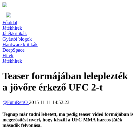
Főoldal
Játékhírek
Játékkritikák
Gyártói blogok
Hardware kritikák
DeepSpace
Hírek
Játékhírek
Teaser formájában leleplezték
a jövőre érkező UFC 2-t
@
FutuRetrO
2015-11-11 14:52:23
Tegnap már tudni lehetett, ma pedig teaser videó formájában is
megerősítést nyert, hogy készül a UFC MMA harcos játék
második felvonása.