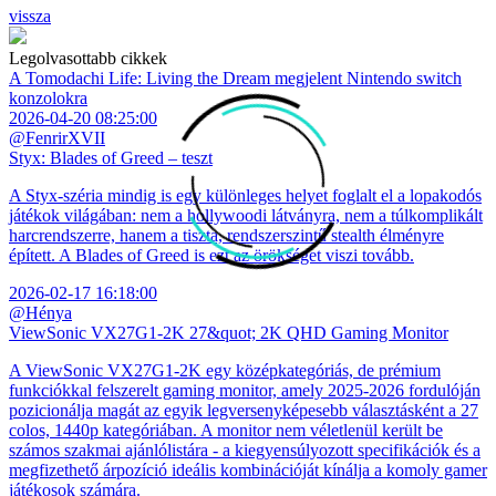
vissza
Legolvasottabb cikkek
A Tomodachi Life: Living the Dream megjelent Nintendo switch
konzolokra
2026-04-20 08:25:00
@FenrirXVII
Styx: Blades of Greed – teszt
A Styx-széria mindig is egy különleges helyet foglalt el a lopakodós
játékok világában: nem a hollywoodi látványra, nem a túlkomplikált
harcrendszerre, hanem a tiszta, rendszerszintű stealth élményre
épített. A Blades of Greed is ezt az örökséget viszi tovább.
2026-02-17 16:18:00
@Hénya
ViewSonic VX27G1-2K 27&quot; 2K QHD Gaming Monitor
A ViewSonic VX27G1-2K egy középkategóriás, de prémium
funkciókkal felszerelt gaming monitor, amely 2025-2026 fordulóján
pozicionálja magát az egyik legversenyképesebb választásként a 27
colos, 1440p kategóriában. A monitor nem véletlenül került be
számos szakmai ajánlólistára - a kiegyensúlyozott specifikációk és a
megfizethető árpozíció ideális kombinációját kínálja a komoly gamer
játékosok számára.