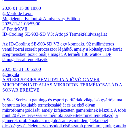
2026-01-15 08:18:00
@Mark de Leon
Megjelent a Fallout 4: Anniversary Edition
2025-11-11 08:55:00
@FenrirXVII
ID-Cooling SE-903-SD V3: Átfogó Termékfelülvizsgálat
Az ID-Cooling SE-903-SD V3 egy kompakt, 92 milliméteres
ventilátorral szerelt processzor léghűtő, amely a költségvetés-barát
szegmensben pozicionálja magát. A termék 130 wattos TDP
támogatással rendelkezik
2025-05-31 10:55:00
@bgyula
A STEELSERIES BEMUTATJA A JÖVŐ GAMER
MIKROFONJAIT: ALIAS MIKROFON TERMÉKCSALÁD A
SONAR EREJÉVE
A SteelSeries, a gaming- és esport perifériák világelső gyártója ma
bemutatta legújabb termékcsaládját és az első olyan
mikrofonmegoldását, amely kifejezetten gamereknek készült. A több
mint 20 éves tervezési és mérnöki szakértelemmel rendelkező, a
gamerek problémáinak megoldására és minden játékmenet
dicsőségessé tételére szakosodott első számú prémium gaming audio