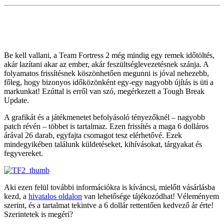
Be kell vallani, a Team Fortress 2 még mindig egy remek időtöltés,
akár lazítani akar az ember, akár feszültséglevezetésnek szánja. A
folyamatos frissítésnek köszönhetően megunni is jóval nehezebb,
főleg, hogy bizonyos időközönként egy-egy nagyobb újítás is üti a
markunkat! Ezúttal is erről van szó, megérkezett a Tough Break
Update.
A grafikát és a játékmenetet befolyásoló tényezőknél – nagyobb
patch révén – többet is tartalmaz. Ezen frissítés a maga 6 dolláros
árával 26 darab, egyfajta csomagot tesz elérhetővé. Ezek
mindegyikében találunk küldetéseket, kihívásokat, tárgyakat és
fegyvereket.
Aki ezen felül további információkra is kíváncsi, mielőtt vásárlásba
kezd, a
hivatalos oldalon
van lehetősége tájékozódhat! Véleményem
szerint, és a tartalmat tekintve a 6 dollár rettentően kedvező ár érte!
Szerintetek is megéri?