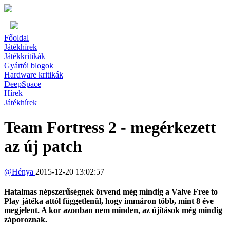
Főoldal
Játékhírek
Játékkritikák
Gyártói blogok
Hardware kritikák
DeepSpace
Hírek
Játékhírek
Team Fortress 2 - megérkezett
az új patch
@
Hénya
2015-12-20 13:02:57
Hatalmas népszerűségnek örvend még mindig a Valve Free to
Play játéka attól függetlenül, hogy immáron több, mint 8 éve
megjelent. A kor azonban nem minden, az újítások még mindig
záporoznak.