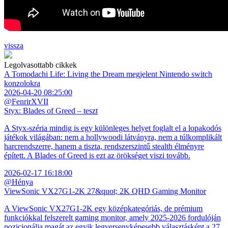
vissza
Legolvasottabb cikkek
A Tomodachi Life: Living the Dream megjelent Nintendo switch
konzolokra
2026-04-20 08:25:00
@FenrirXVII
Styx: Blades of Greed – teszt
A Styx-széria mindig is egy különleges helyet foglalt el a lopakodós
játékok világában: nem a hollywoodi látványra, nem a túlkomplikált
harcrendszerre, hanem a tiszta, rendszerszintű stealth élményre
épített. A Blades of Greed is ezt az örökséget viszi tovább.
2026-02-17 16:18:00
@Hénya
ViewSonic VX27G1-2K 27&quot; 2K QHD Gaming Monitor
A ViewSonic VX27G1-2K egy középkategóriás, de prémium
funkciókkal felszerelt gaming monitor, amely 2025-2026 fordulóján
pozicionálja magát az egyik legversenyképesebb választásként a 27