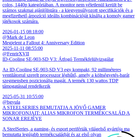
colos, 1440p kategóriában. A monitor nem véletlenül került be
számos szakmai ajánlólistára - a kiegyensúlyozott specifikációk és a
megfizethető árpozíció ideális kombinációját kínálja a komoly gamer
játékosok számára.
2026-01-15 08:18:00
@Mark de Leon
Megjelent a Fallout 4: Anniversary Edition
2025-11-11 08:55:00
@FenrirXVII
ID-Cooling SE-903-SD V3: Átfogó Termékfelülvizsgálat
Az ID-Cooling SE-903-SD V3 egy kompakt, 92 milliméteres
ventilátorral szerelt processzor léghűtő, amely a költségvetés-barát
szegmensben pozicionálja magát. A termék 130 wattos TDP
támogatással rendelkezik
2025-05-31 10:55:00
@bgyula
A STEELSERIES BEMUTATJA A JÖVŐ GAMER
MIKROFONJAIT: ALIAS MIKROFON TERMÉKCSALÁD A
SONAR EREJÉVE
A SteelSeries, a gaming- és esport perifériák világelső gyártója ma
bemutatta legújabb termékcsaládját és az első olyan