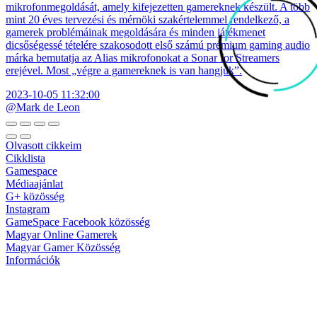
mikrofonmegoldását, amely kifejezetten gamereknek készült. A több
mint 20 éves tervezési és mérnöki szakértelemmel rendelkező, a
gamerek problémáinak megoldására és minden játékmenet
dicsőségessé tételére szakosodott első számú prémium gaming audio
márka bemutatja az Alias mikrofonokat a Sonar for Streamers
erejével. Most „végre a gamereknek is van hangjuk”.
2023-10-05 11:32:00
@Mark de Leon
Olvasott cikkeim
Cikklista
Gamespace
Médiaajánlat
G+ közösség
Instagram
GameSpace Facebook közösség
Magyar Online Gamerek
Magyar Gamer Közösség
Információk