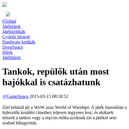
Főoldal
Játékhírek
Játékkritikák
Gyártói blogok
Hardware kritikák
DeepSpace
Hírek
Játékhírek
Tankok, repülők után most
hajókkal is csatázhatunk
@
GameSpace
2015-03-15 08:18:52
Zárt bétánál jár a WoW azaz World of Warships. A játék hasonlóan a
fejlesztők korábbi címeihez teljesen ingyenes lesz, és akiknek
tetszett a tankos vagy a repcsis móka azoknak ezt a játékot sem
szabad kihagyniuk.