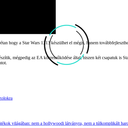
an hogy a Star Wars 1313 készülhet el mégis, hanem továbbfejlesztheti
készítik, mégpedig az EA közreműködése által, hiszen két csapatuk is S
tot.
zolokra
átékok világában: nem a hollywoodi látványra, nem a túlkomplikált harcr