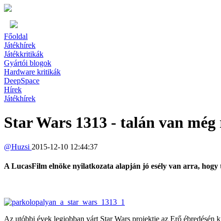
Főoldal
Játékhírek
Játékkritikák
Gyártói blogok
Hardware kritikák
DeepSpace
Hírek
Játékhírek
Star Wars 1313 - talán van még
@
Huzsi
2015-12-10 12:44:37
A LucasFilm elnöke nyilatkozata alapján jó esély van arra, hogy t
Az utóbbi évek legjobban várt Star Wars projektje az Erő ébredésén k