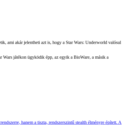
k, ami akár jelentheti azt is, hogy a Star Wars: Underworld valósul
tar Wars játékon ügyködik épp, az egyik a BioWare, a másik a
endszerre, hanem a tiszta, rendszerszintű stealth élményre épített. A