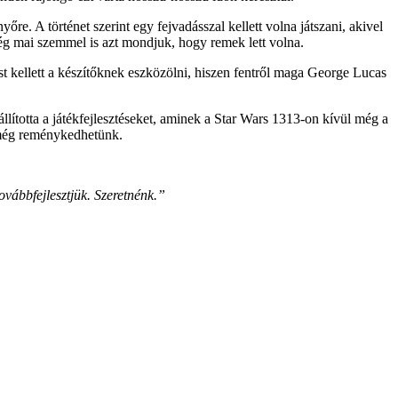
e. A történet szerint egy fejvadásszal kellett volna játszani, akivel
 még mai szemmel is azt mondjuk, hogy remek lett volna.
tást kellett a készítőknek eszközölni, hiszen fentről maga George Lucas
állította a játékfejlesztéseket, aminek a Star Wars 1313-on kívül még a
y még reménykedhetünk.
vábbfejlesztjük. Szeretnénk.”