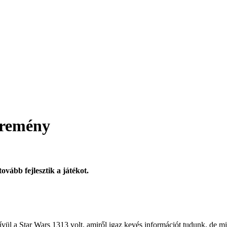
 remény
ovább fejlesztik a játékot.
ívül a Star Wars 1313 volt, amiről igaz kevés információt tudunk, de mi