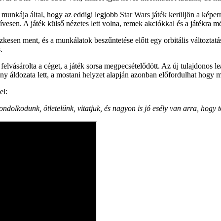
nkája által, hogy az eddigi legjobb Star Wars játék kerüljön a képernyőr
zívesen. A játék külső nézetes lett volna, remek akciókkal és a játékra
hézkesen ment, és a munkálatok beszűntetése előtt egy orbitális változta
.
elvásárolta a céget, a játék sorsa megpecsételődött. Az új tulajdonos le
mény áldozata lett, a mostani helyzet alapján azonban előfordulhat hog
el:
lkodunk, ötletelünk, vitatjuk, és nagyon is jó esély van arra, hogy to