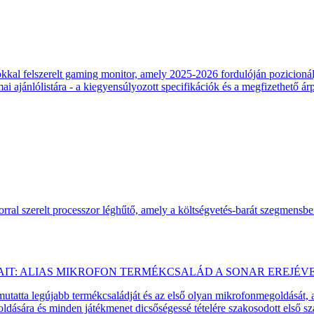
 felszerelt gaming monitor, amely 2025-2026 fordulóján pozicionálja
 ajánlólistára - a kiegyensúlyozott specifikációk és a megfizethető ár
ral szerelt processzor léghűtő, amely a költségvetés-barát szegmensb
AIT: ALIAS MIKROFON TERMÉKCSALÁD A SONAR EREJÉV
emutatta legújabb termékcsaládját és az első olyan mikrofonmegoldását,
dására és minden játékmenet dicsőségessé tételére szakosodott első 