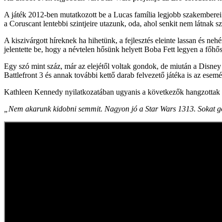
A játék 2012-ben mutatkozott be a Lucas família legjobb szakemberei mu
a Coruscant lentebbi szintjeire utazunk, oda, ahol senkit nem látnak s
A kiszivárgott híreknek ha hihetünk, a fejlesztés eleinte lassan és ne
jelentette be, hogy a névtelen hősünk helyett Boba Fett legyen a főhős
Egy szó mint száz, már az elejétől voltak gondok, de miután a Disney f
Battlefront 3 és annak további kettő darab felvezető játéka is az ese
Kathleen Kennedy nyilatkozatában ugyanis a következők hangzottak 
„Nem akarunk kidobni semmit. Nagyon jó a Star Wars 1313. Sokat gondo