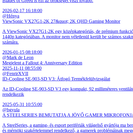
Blades of Greed is ezt az örökséget viszi tovább.
2026-02-17 16:18:00
@Hénya
ViewSonic VX27G1-2K 27&quot; 2K QHD Gaming Monitor
A ViewSonic VX27G1-2K egy középkategóriás, de prémium funkciókkal
1440p kategóriában. A monitor nem véletlenül került be számos szakmai
számára.
2026-01-15 08:18:00
@Mark de Leon
Megjelent a Fallout 4: Anniversary Edition
2025-11-11 08:55:00
@FenrirXVII
ID-Cooling SE-903-SD V3: Átfogó Termékfelülvizsgálat
Az ID-Cooling SE-903-SD V3 egy kompakt, 92 milliméteres ventilátor
rendelkezik
2025-05-31 10:55:00
@bgyula
A STEELSERIES BEMUTATJA A JÖVŐ GAMER MIKROFONJ
A SteelSeries, a gaming- és esport perifériák világelső gyártója ma b
és mérnöki szakértelemmel rendelkező, a gamerek problémáinak megol