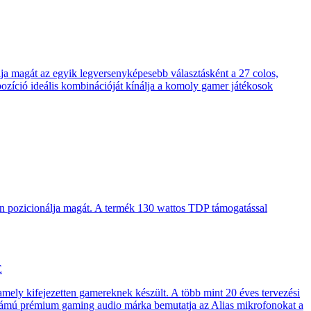
 magát az egyik legversenyképesebb választásként a 27 colos,
pozíció ideális kombinációját kínálja a komoly gamer játékosok
en pozicionálja magát. A termék 130 wattos TDP támogatással
E
 amely kifejezetten gamereknek készült. A több mint 20 éves tervezési
számú prémium gaming audio márka bemutatja az Alias mikrofonokat a