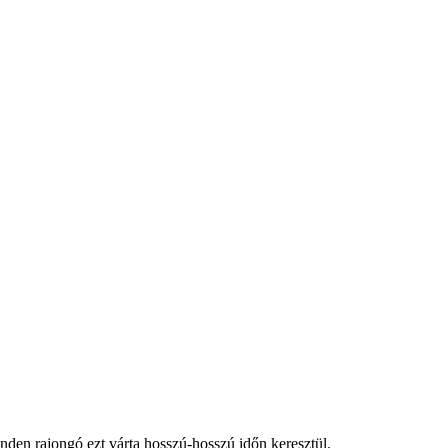
nden rajongó ezt várta hosszú-hosszú időn keresztül.