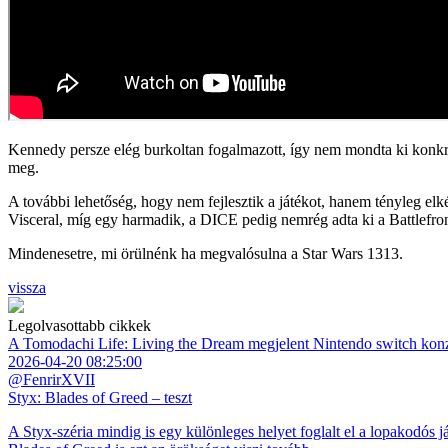
Kennedy persze elég burkoltan fogalmazott, így nem mondta ki konkrét
meg.
A további lehetőség, hogy nem fejlesztik a játékot, hanem tényleg el
Visceral, míg egy harmadik, a DICE pedig nemrég adta ki a Battlefron
Mindenesetre, mi örülnénk ha megvalósulna a Star Wars 1313.
vissza
Legolvasottabb cikkek
A Tomodachi Life: Living the Dream megjelent Nintendo switch kon
2026-04-20 08:25:00
@FenrirXVII
Styx: Blades of Greed – teszt
A Styx-széria mindig is egy különleges helyet foglalt el a lopakodós j