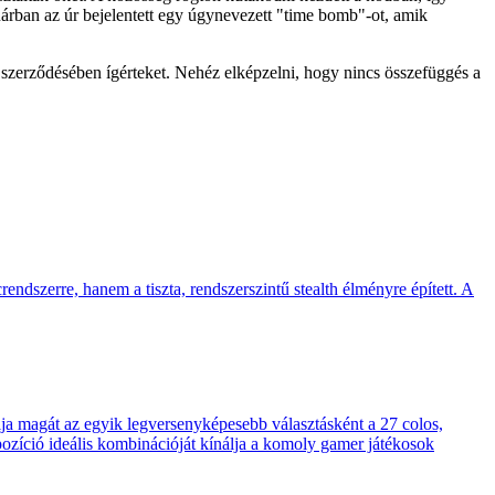
uárban az úr bejelentett egy úgynevezett "time bomb"-ot, amik
 szerződésében ígérteket. Nehéz elképzelni, hogy nincs összefüggés a
endszerre, hanem a tiszta, rendszerszintű stealth élményre épített. A
 magát az egyik legversenyképesebb választásként a 27 colos,
pozíció ideális kombinációját kínálja a komoly gamer játékosok