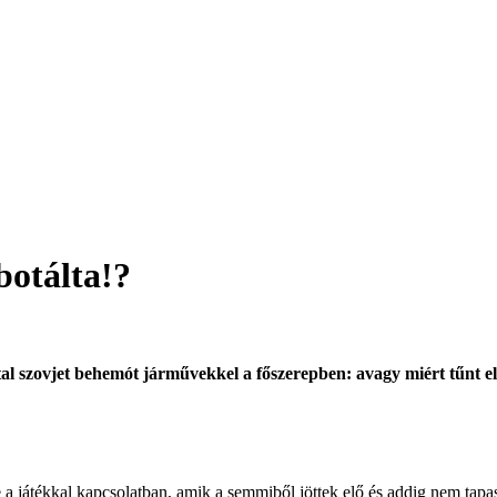
abotálta!?
al szovjet behemót járművekkel a főszerepben: avagy miért tűnt el
e a játékkal kapcsolatban, amik a semmiből jöttek elő és addig nem tap