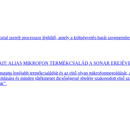
ral szerelt processzor léghűtő, amely a költségvetés-barát szegmensb
AIT: ALIAS MIKROFON TERMÉKCSALÁD A SONAR EREJÉV
emutatta legújabb termékcsaládját és az első olyan mikrofonmegoldását,
dására és minden játékmenet dicsőségessé tételére szakosodott első 
uk”.