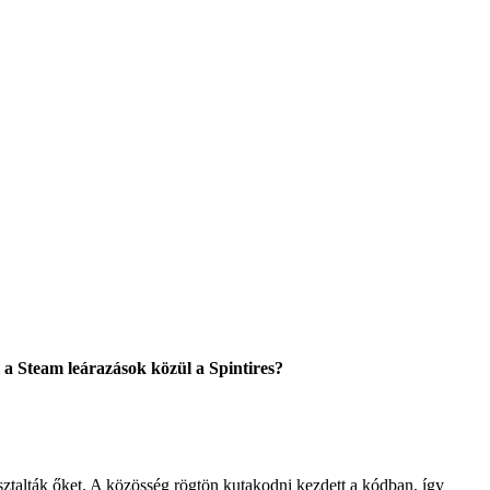
 a Steam leárazások közül a Spintires?
asztalták őket. A közösség rögtön kutakodni kezdett a kódban, így