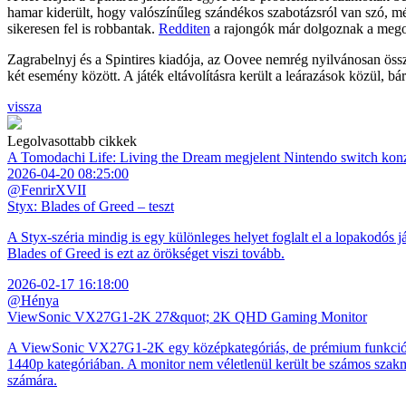
hamar kiderült, hogy valószínűleg szándékos szabotázsról van szó, mé
sikeresen fel is robbantak.
Redditen
a rajongók már dolgoznak a megol
Zagrabelnyj és a Spintires kiadója, az Oovee nemrég nyilvánosan öss
két esemény között. A játék eltávolításra került a leárazások közül, bá
vissza
Legolvasottabb cikkek
A Tomodachi Life: Living the Dream megjelent Nintendo switch kon
2026-04-20 08:25:00
@FenrirXVII
Styx: Blades of Greed – teszt
A Styx-széria mindig is egy különleges helyet foglalt el a lopakodós j
Blades of Greed is ezt az örökséget viszi tovább.
2026-02-17 16:18:00
@Hénya
ViewSonic VX27G1-2K 27&quot; 2K QHD Gaming Monitor
A ViewSonic VX27G1-2K egy középkategóriás, de prémium funkciókkal
1440p kategóriában. A monitor nem véletlenül került be számos szakmai
számára.