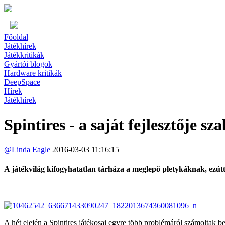
Főoldal
Játékhírek
Játékkritikák
Gyártói blogok
Hardware kritikák
DeepSpace
Hírek
Játékhírek
Spintires - a saját fejlesztője sz
@
Linda Eagle
2016-03-03 11:16:15
A játékvilág kifogyhatatlan tárháza a meglepő pletykáknak, ezútt
A hét elején a Spintires játékosai egyre több problémáról számoltak b