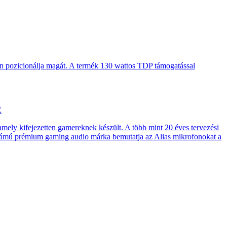
en pozicionálja magát. A termék 130 wattos TDP támogatással
E
 amely kifejezetten gamereknek készült. A több mint 20 éves tervezési
számú prémium gaming audio márka bemutatja az Alias mikrofonokat a