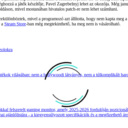
ghozzá a játék készítője, Pavel Zagrebelnyj lehet az okozója. Még jan
dáson, mivel mostanában hivatalos patch-re nem lehet számítani.
zekülönböztek, mivel a programozó azt állította, hogy nem kapta meg a
r a
Steam Store
-ban még megtekinthető, ha meg nem is vásárolható.
zolokra
átékok világában: nem a hollywoodi látványra, nem a túlkomplikált harcr
 felszerelt gaming monitor, amely 2025-2026 fordulóján pozicionálja
 ajánlólistára - a kiegyensúlyozott specifikációk és a megfizethető ár