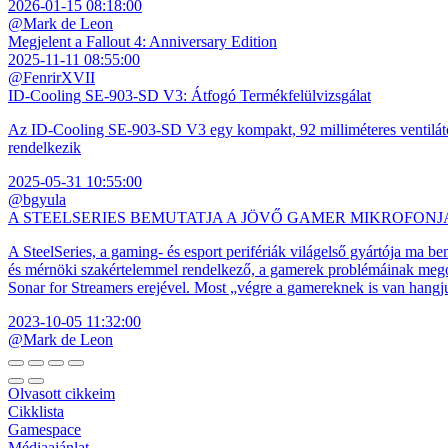
2026-01-15 08:18:00
@Mark de Leon
Megjelent a Fallout 4: Anniversary Edition
2025-11-11 08:55:00
@FenrirXVII
ID-Cooling SE-903-SD V3: Átfogó Termékfelülvizsgálat
Az ID-Cooling SE-903-SD V3 egy kompakt, 92 milliméteres ventilátor
rendelkezik
2025-05-31 10:55:00
@bgyula
A STEELSERIES BEMUTATJA A JÖVŐ GAMER MIKROFONJ
A SteelSeries, a gaming- és esport perifériák világelső gyártója ma b
és mérnöki szakértelemmel rendelkező, a gamerek problémáinak megol
Sonar for Streamers erejével. Most „végre a gamereknek is van hangj
2023-10-05 11:32:00
@Mark de Leon
Olvasott cikkeim
Cikklista
Gamespace
Médiaajánlat