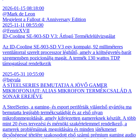
2026-01-15 08:18:00
@Mark de Leon
Megjelent a Fallout 4: Anniversary Edition
2025-11-11 08:55:00
@FenrirXVII
ID-Cooling SE-903-SD V3: Átfogó Termékfelülvizsgálat
Az ID-Cooling SE-903-SD V3 egy kompakt, 92 milliméteres
ventilátorral szerelt processzor léghűtő, amely a költségvetés-barát
szegmensben pozicionálja magát. A termék 130 wattos TDP
támogatással rendelkezik
2025-05-31 10:55:00
@bgyula
A STEELSERIES BEMUTATJA A JÖVŐ GAMER
MIKROFONJAIT: ALIAS MIKROFON TERMÉKCSALÁD A
SONAR EREJÉVE
A SteelSeries, a gaming- és esport perifériák világelső gyártója ma
bemutatta legújabb termékcsaládját és az első olyan
mikrofonmegoldását, amely kifejezetten gamereknek készült. A több
mint 20 éves tervezési és mérnöki szakértelemmel rendelkező, a
gamerek problémáinak megoldására és minden játékmenet
dicsőségessé tételére szakosodott első számú prémium gaming audio