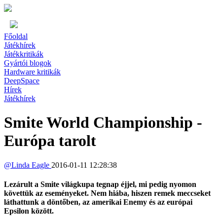
Főoldal
Játékhírek
Játékkritikák
Gyártói blogok
Hardware kritikák
DeepSpace
Hírek
Játékhírek
Smite World Championship -
Európa tarolt
@
Linda Eagle
2016-01-11 12:28:38
Lezárult a Smite világkupa tegnap éjjel, mi pedig nyomon
követtük az eseményeket. Nem hiába, hiszen remek meccseket
láthattunk a döntőben, az amerikai Enemy és az európai
Epsilon között.