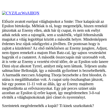
Először avatott európai világbajnokot a Smite: Thor kalapácsát az
Epsilon birtokolja. Méltóak is rá, hogy megemeljék, hiszen remekül
játszottak az Enemy ellen, akik bár új csapat, és nem sok esélyt
adtak nekik sem a rajongók, sem a szakértők, végül feltornászták
magukat a világ legjobbjai között a második helyre. Mindenképpen
érdemes lesz rájuk odafigyelni a jövőben. De pontosan hogy is
zajlott a küzdelem? Az első mérkőzésen az Enemy junglere, Adjust,
nem éppen remekelt a majom Hun Batz-cal, így sajnos vesztesként
hagyták el a csatateret. A második összecsapás már szorosabb volt,
át is vette az Enemy a vezetést rövid időre, de az Epsilon solo lanere
Dimi olyat alkotott Tyrrel, amilyet még nem láttunk. Teljesen uralta
saltmachine Bellonáját, így a második győzelmet is bezsebelhették.
A harmadik meccsen Adapting Thorja bezsebelte a first bloodot, és
utána is megállíthatatlan volt. A csapat szép összhangban játszott,
bár egy ponton 11-11 volt az állás, így az Enemy majdnem
megfordította az erőviszonyokat. Egy pár perces szünet után
azonban az Epsilon új erőre kapott, így megérdemelten 3-0-val
elvitték a világbajnokoknak járó címet és nyereményt.
Szerintetek megérdemelték a kupát? Ti kinek szurkoltatok?