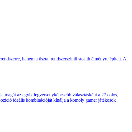
endszerre, hanem a tiszta, rendszerszintű stealth élményre épített. A
 magát az egyik legversenyképesebb választásként a 27 colos,
pozíció ideális kombinációját kínálja a komoly gamer játékosok