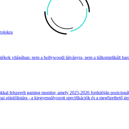
zolokra
átékok világában: nem a hollywoodi látványra, nem a túlkomplikált harcr
 felszerelt gaming monitor, amely 2025-2026 fordulóján pozicionálja
 ajánlólistára - a kiegyensúlyozott specifikációk és a megfizethető ár