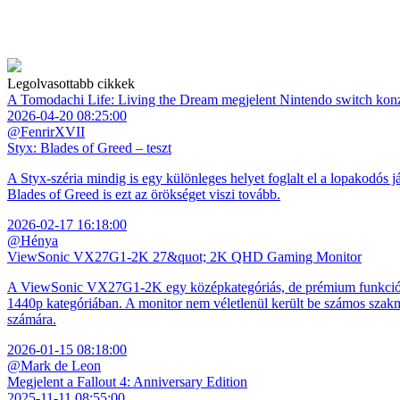
Legolvasottabb cikkek
A Tomodachi Life: Living the Dream megjelent Nintendo switch kon
2026-04-20 08:25:00
@FenrirXVII
Styx: Blades of Greed – teszt
A Styx-széria mindig is egy különleges helyet foglalt el a lopakodós j
Blades of Greed is ezt az örökséget viszi tovább.
2026-02-17 16:18:00
@Hénya
ViewSonic VX27G1-2K 27&quot; 2K QHD Gaming Monitor
A ViewSonic VX27G1-2K egy középkategóriás, de prémium funkciókkal
1440p kategóriában. A monitor nem véletlenül került be számos szakmai
számára.
2026-01-15 08:18:00
@Mark de Leon
Megjelent a Fallout 4: Anniversary Edition
2025-11-11 08:55:00