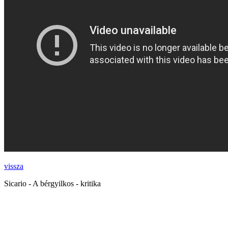
vissza
Sicario - A bérgyilkos - kritika