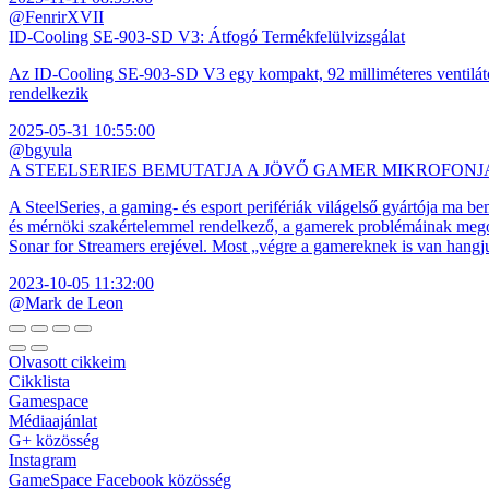
@FenrirXVII
ID-Cooling SE-903-SD V3: Átfogó Termékfelülvizsgálat
Az ID-Cooling SE-903-SD V3 egy kompakt, 92 milliméteres ventilátor
rendelkezik
2025-05-31 10:55:00
@bgyula
A STEELSERIES BEMUTATJA A JÖVŐ GAMER MIKROFONJ
A SteelSeries, a gaming- és esport perifériák világelső gyártója ma b
és mérnöki szakértelemmel rendelkező, a gamerek problémáinak megol
Sonar for Streamers erejével. Most „végre a gamereknek is van hangj
2023-10-05 11:32:00
@Mark de Leon
Olvasott cikkeim
Cikklista
Gamespace
Médiaajánlat
G+ közösség
Instagram
GameSpace Facebook közösség