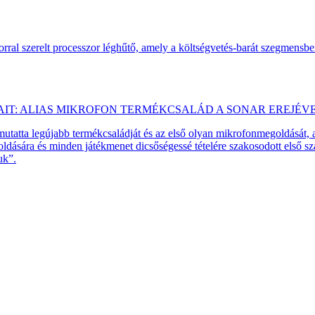
ral szerelt processzor léghűtő, amely a költségvetés-barát szegmensb
AIT: ALIAS MIKROFON TERMÉKCSALÁD A SONAR EREJÉV
emutatta legújabb termékcsaládját és az első olyan mikrofonmegoldását,
dására és minden játékmenet dicsőségessé tételére szakosodott első 
uk”.