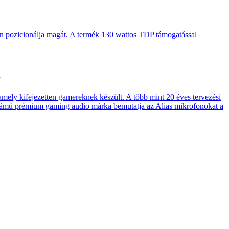
en pozicionálja magát. A termék 130 wattos TDP támogatással
E
 amely kifejezetten gamereknek készült. A több mint 20 éves tervezési
számú prémium gaming audio márka bemutatja az Alias mikrofonokat a