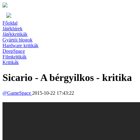
Főoldal
Játékhírek
Játékkritikák
Gyártói blogok
Hardware kritikák
DeepSpace
Filmkritikák
Kritikák
Sicario - A bérgyilkos - kritika
@
GameSpace
2015-10-22 17:43:22