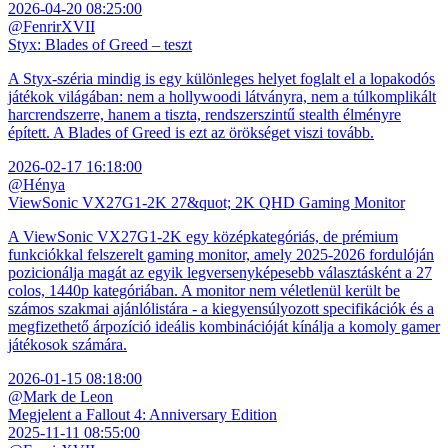
2026-04-20 08:25:00
@FenrirXVII
Styx: Blades of Greed – teszt
A Styx-széria mindig is egy különleges helyet foglalt el a lopakodós
játékok világában: nem a hollywoodi látványra, nem a túlkomplikált
harcrendszerre, hanem a tiszta, rendszerszintű stealth élményre
épített. A Blades of Greed is ezt az örökséget viszi tovább.
2026-02-17 16:18:00
@Hénya
ViewSonic VX27G1-2K 27&quot; 2K QHD Gaming Monitor
A ViewSonic VX27G1-2K egy középkategóriás, de prémium
funkciókkal felszerelt gaming monitor, amely 2025-2026 fordulóján
pozicionálja magát az egyik legversenyképesebb választásként a 27
colos, 1440p kategóriában. A monitor nem véletlenül került be
számos szakmai ajánlólistára - a kiegyensúlyozott specifikációk és a
megfizethető árpozíció ideális kombinációját kínálja a komoly gamer
játékosok számára.
2026-01-15 08:18:00
@Mark de Leon
Megjelent a Fallout 4: Anniversary Edition
2025-11-11 08:55:00