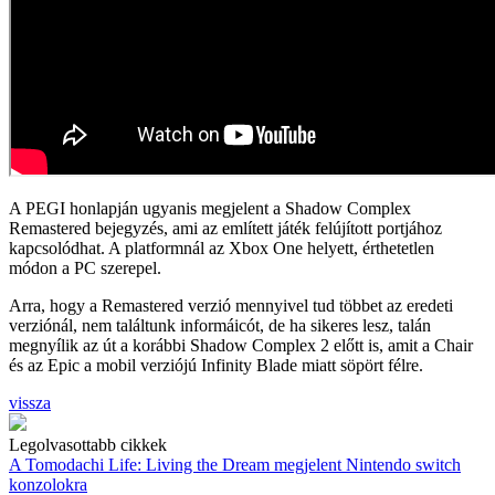
A PEGI honlapján ugyanis megjelent a Shadow Complex
Remastered bejegyzés, ami az említett játék felújított portjához
kapcsolódhat. A platformnál az Xbox One helyett, érthetetlen
módon a PC szerepel.
Arra, hogy a Remastered verzió mennyivel tud többet az eredeti
verziónál, nem találtunk informáicót, de ha sikeres lesz, talán
megnyílik az út a korábbi Shadow Complex 2 előtt is, amit a Chair
és az Epic a mobil verziójú Infinity Blade miatt söpört félre.
vissza
Legolvasottabb cikkek
A Tomodachi Life: Living the Dream megjelent Nintendo switch
konzolokra