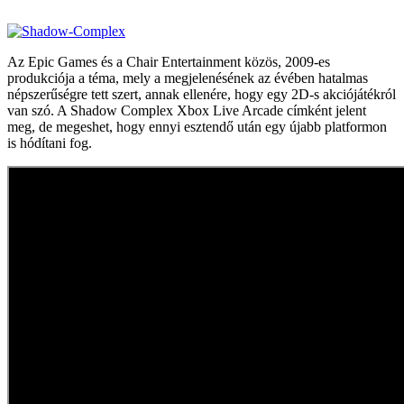
Az Epic Games és a Chair Entertainment közös, 2009-es
produkciója a téma, mely a megjelenésének az évében hatalmas
népszerűségre tett szert, annak ellenére, hogy egy 2D-s akciójátékról
van szó. A Shadow Complex Xbox Live Arcade címként jelent
meg, de megeshet, hogy ennyi esztendő után egy újabb platformon
is hódítani fog.