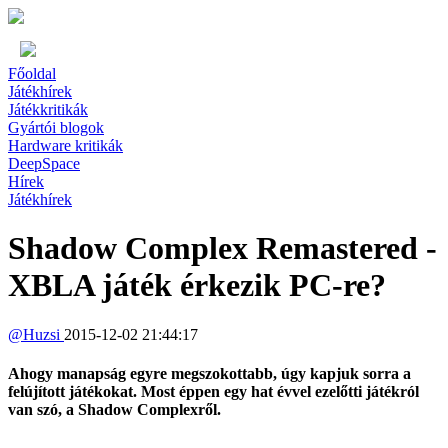
Főoldal
Játékhírek
Játékkritikák
Gyártói blogok
Hardware kritikák
DeepSpace
Hírek
Játékhírek
Shadow Complex Remastered -
XBLA játék érkezik PC-re?
@
Huzsi
2015-12-02 21:44:17
Ahogy manapság egyre megszokottabb, úgy kapjuk sorra a
felújított játékokat. Most éppen egy hat évvel ezelőtti játékról
van szó, a Shadow Complexről.