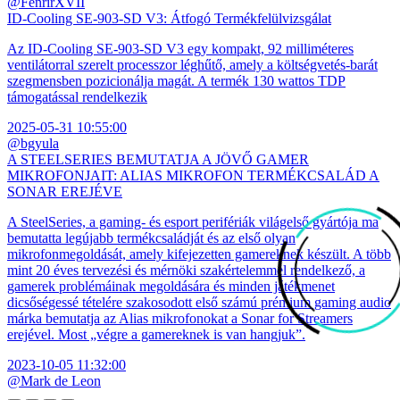
@FenrirXVII
ID-Cooling SE-903-SD V3: Átfogó Termékfelülvizsgálat
Az ID-Cooling SE-903-SD V3 egy kompakt, 92 milliméteres
ventilátorral szerelt processzor léghűtő, amely a költségvetés-barát
szegmensben pozicionálja magát. A termék 130 wattos TDP
támogatással rendelkezik
2025-05-31 10:55:00
@bgyula
A STEELSERIES BEMUTATJA A JÖVŐ GAMER
MIKROFONJAIT: ALIAS MIKROFON TERMÉKCSALÁD A
SONAR EREJÉVE
A SteelSeries, a gaming- és esport perifériák világelső gyártója ma
bemutatta legújabb termékcsaládját és az első olyan
mikrofonmegoldását, amely kifejezetten gamereknek készült. A több
mint 20 éves tervezési és mérnöki szakértelemmel rendelkező, a
gamerek problémáinak megoldására és minden játékmenet
dicsőségessé tételére szakosodott első számú prémium gaming audio
márka bemutatja az Alias mikrofonokat a Sonar for Streamers
erejével. Most „végre a gamereknek is van hangjuk”.
2023-10-05 11:32:00
@Mark de Leon