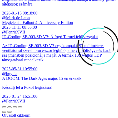
játékosok számára.
2026-01-15 08:18:00
@Mark de Leon
Megjelent a Fallout 4: Anniversary Edition
2025-11-11 08:55:00
@FenrirXVII
ID-Cooling SE-903-SD V3: Átfogó Termékfelülvizsgálat
Az ID-Cooling SE-903-SD V3 egy kompakt, 92 milliméteres
ventilátorral szerelt processzor léghűtő, amely a költségvetés-barát
szegmensben pozicionálja magát. A termék 130 wattos TDP
támogatással rendelkezik
2025-05-31 10:55:00
@bgyula
A DOOM: The Dark Ages május 15-én érkezik
Készülj fel a Pokol leigázásra!
2025-01-24 16:51:00
@FenrirXVII
Olvasott cikkeim