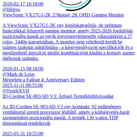
2026-02-17 16:18:00
@Hénya
ViewSonic VX27G1-2K 27&quot; 2K QHD Gaming Monitor
A ViewSonic VX27G1-2K egy középkategóriás, de prémium
funkciókkal felszerelt gaming monitor, amely 2025-2026 fordulóján
pozicionálja magát az egyik legversenyképesebb választásként a 27
colos, 1440p kategóriában. A monitor nem véletlenül került be
számos szakmai ajánlólistára - a kiegyensúlyozott specifikációk és a
megfizethető árpozíció ideális kombinációját kínálja a komoly gamer
játékosok számára.
2026-01-15 08:18:00
@Mark de Leon
Megjelent a Fallout 4: Anniversary Edition
2025-11-11 08:55:00
@FenrirXVII
ID-Cooling SE-903-SD V3: Átfogó Termékfelülvizsgálat
Az ID-Cooling SE-903-SD V3 egy kompakt, 92 milliméteres
ventilátorral szerelt processzor léghűtő, amely a költségvetés-barát
szegmensben pozicionálja magát. A termék 130 wattos TDP
támogatással rendelkezik
2025-05-31 10:55:00