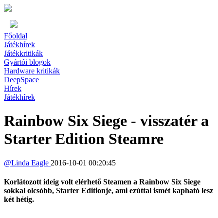
Főoldal
Játékhírek
Játékkritikák
Gyártói blogok
Hardware kritikák
DeepSpace
Hírek
Játékhírek
Rainbow Six Siege - visszatér a
Starter Edition Steamre
@
Linda Eagle
2016-10-01 00:20:45
Korlátozott ideig volt elérhető Steamen a Rainbow Six Siege
sokkal olcsóbb, Starter Editionje, ami ezúttal ismét kapható lesz
két hétig.