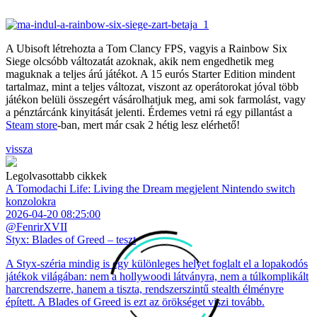
A Ubisoft létrehozta a Tom Clancy FPS, vagyis a Rainbow Six
Siege olcsóbb változatát azoknak, akik nem engedhetik meg
maguknak a teljes árú játékot. A 15 eurós Starter Edition mindent
tartalmaz, mint a teljes változat, viszont az operátorokat jóval több
játékon belüli összegért vásárolhatjuk meg, ami sok farmolást, vagy
a pénztárcánk kinyitását jelenti. Érdemes vetni rá egy pillantást a
Steam store
-ban, mert már csak 2 hétig lesz elérhető!
vissza
Legolvasottabb cikkek
A Tomodachi Life: Living the Dream megjelent Nintendo switch
konzolokra
2026-04-20 08:25:00
@FenrirXVII
Styx: Blades of Greed – teszt
A Styx-széria mindig is egy különleges helyet foglalt el a lopakodós
játékok világában: nem a hollywoodi látványra, nem a túlkomplikált
harcrendszerre, hanem a tiszta, rendszerszintű stealth élményre
épített. A Blades of Greed is ezt az örökséget viszi tovább.