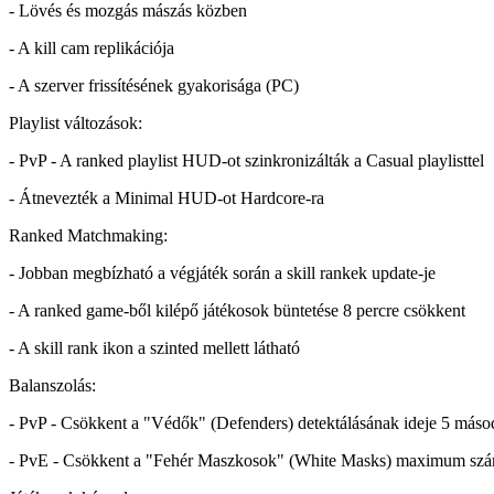
- Lövés és mozgás mászás közben
- A kill cam replikációja
- A szerver frissítésének gyakorisága (PC)
Playlist változások:
- PvP - A ranked playlist HUD-ot szinkronizálták a Casual playlisttel
- Átnevezték a Minimal HUD-ot Hardcore-ra
Ranked Matchmaking:
- Jobban megbízható a végjáték során a skill rankek update-je
- A ranked game-ből kilépő játékosok büntetése 8 percre csökkent
- A skill rank ikon a szinted mellett látható
Balanszolás:
- PvP - Csökkent a "Védők" (Defenders) detektálásának ideje 5 máso
- PvE - Csökkent a "Fehér Maszkosok" (White Masks) maximum száma