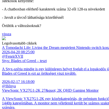
Játékosok kényelme:
- A chatboxban elérhető karakterek száma 32-ről 128-ra növekedett
- Javult a távcső láthatósága közelítésnél
Örültök a változásoknak?
vissza
Legolvasottabb cikkek
A Tomodachi Life: Living the Dream megjelent Nintendo switch kon
2026-04-20 08:25:00
@FenrirXVII
Styx: Blades of Greed – teszt
A Styx-széria mindig is egy különleges helyet foglalt el a lopakodós j
Blades of Greed is ezt az örökséget viszi tovább.
2026-02-17 16:18:00
@Hénya
ViewSonic VX27G1-2K 27&quot; 2K QHD Gaming Monitor
A ViewSonic VX27G1-2K egy középkategóriás, de prémium funkciókkal
1440p kategóriában. A monitor nem véletlenül került be számos szakmai
számára.