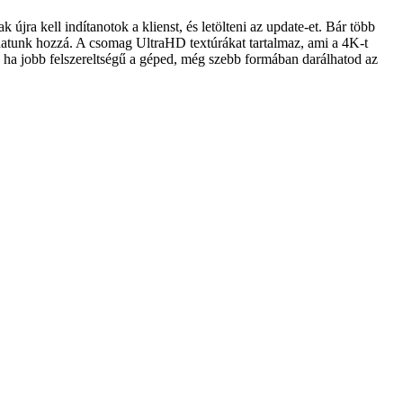
jra kell indítanotok a klienst, és letölteni az update-et. Bár több
uthatunk hozzá. A csomag UltraHD textúrákat tartalmaz, ami a 4K-t
de ha jobb felszereltségű a géped, még szebb formában darálhatod az