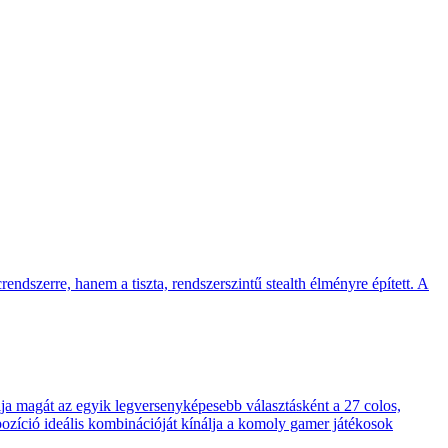
endszerre, hanem a tiszta, rendszerszintű stealth élményre épített. A
 magát az egyik legversenyképesebb választásként a 27 colos,
pozíció ideális kombinációját kínálja a komoly gamer játékosok