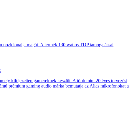
en pozicionálja magát. A termék 130 wattos TDP támogatással
E
 amely kifejezetten gamereknek készült. A több mint 20 éves tervezési
számú prémium gaming audio márka bemutatja az Alias mikrofonokat a