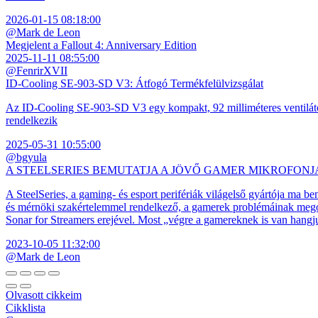
2026-01-15 08:18:00
@Mark de Leon
Megjelent a Fallout 4: Anniversary Edition
2025-11-11 08:55:00
@FenrirXVII
ID-Cooling SE-903-SD V3: Átfogó Termékfelülvizsgálat
Az ID-Cooling SE-903-SD V3 egy kompakt, 92 milliméteres ventilátor
rendelkezik
2025-05-31 10:55:00
@bgyula
A STEELSERIES BEMUTATJA A JÖVŐ GAMER MIKROFONJ
A SteelSeries, a gaming- és esport perifériák világelső gyártója ma b
és mérnöki szakértelemmel rendelkező, a gamerek problémáinak megol
Sonar for Streamers erejével. Most „végre a gamereknek is van hangj
2023-10-05 11:32:00
@Mark de Leon
Olvasott cikkeim
Cikklista