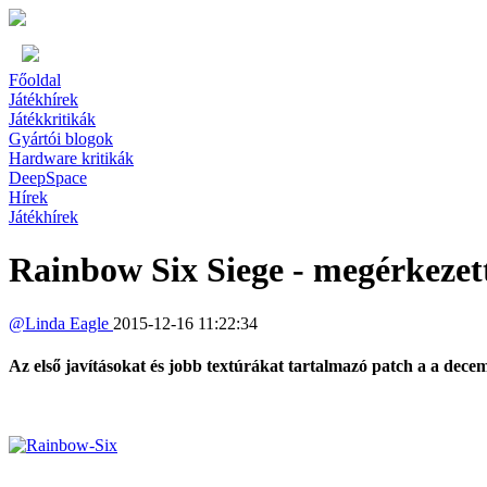
Főoldal
Játékhírek
Játékkritikák
Gyártói blogok
Hardware kritikák
DeepSpace
Hírek
Játékhírek
Rainbow Six Siege - megérkezett
@
Linda Eagle
2015-12-16 11:22:34
Az első javításokat és jobb textúrákat tartalmazó patch a a dece