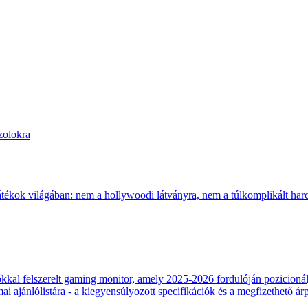
zolokra
átékok világában: nem a hollywoodi látványra, nem a túlkomplikált harcr
 felszerelt gaming monitor, amely 2025-2026 fordulóján pozicionálja
 ajánlólistára - a kiegyensúlyozott specifikációk és a megfizethető ár