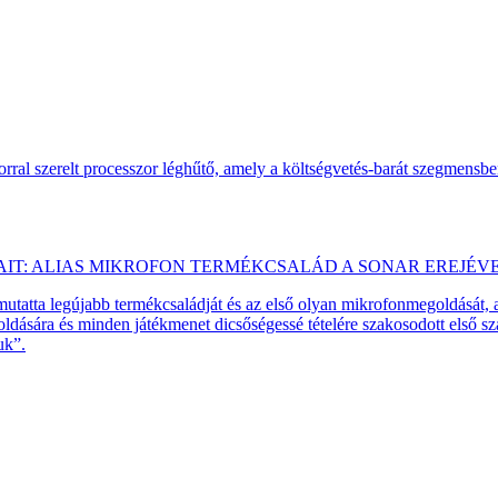
ral szerelt processzor léghűtő, amely a költségvetés-barát szegmensb
AIT: ALIAS MIKROFON TERMÉKCSALÁD A SONAR EREJÉV
emutatta legújabb termékcsaládját és az első olyan mikrofonmegoldását,
dására és minden játékmenet dicsőségessé tételére szakosodott első 
uk”.