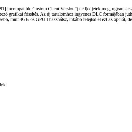
] Incompatible Custom Client Version”) ne ijedjetek meg, ugyanis csak ú
érkező grafikai frissítés. Az új tartalomhoz ingyenes DLC formájában j
isebb, mint 4GB-os GPU-t használsz, inkább felejtsd el ezt az opciót, 
lók