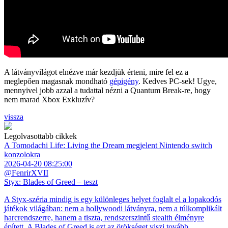
A látványvilágot elnézve már kezdjük érteni, mire fel ez a
meglepően magasnak mondható
gépigény
. Kedves PC-sek! Ugye,
mennyivel jobb azzal a tudattal nézni a Quantum Break-re, hogy
nem marad Xbox Exkluzív?
vissza
Legolvasottabb cikkek
A Tomodachi Life: Living the Dream megjelent Nintendo switch
konzolokra
2026-04-20 08:25:00
@FenrirXVII
Styx: Blades of Greed – teszt
A Styx-széria mindig is egy különleges helyet foglalt el a lopakodós
játékok világában: nem a hollywoodi látványra, nem a túlkomplikált
harcrendszerre, hanem a tiszta, rendszerszintű stealth élményre
épített. A Blades of Greed is ezt az örökséget viszi tovább.