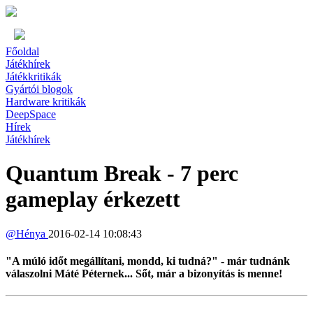
Főoldal
Játékhírek
Játékkritikák
Gyártói blogok
Hardware kritikák
DeepSpace
Hírek
Játékhírek
Quantum Break - 7 perc
gameplay érkezett
@
Hénya
2016-02-14 10:08:43
"A múló időt megállítani, mondd, ki tudná?" - már tudnánk
válaszolni Máté Péternek... Sőt, már a bizonyítás is menne!