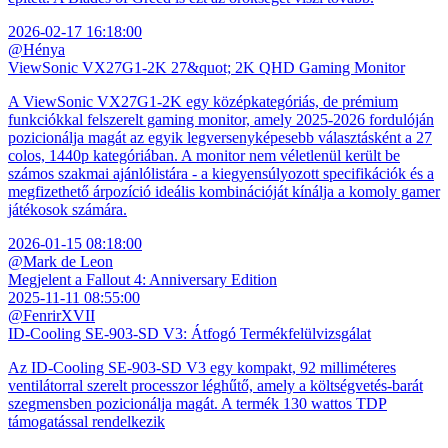
2026-02-17 16:18:00
@Hénya
ViewSonic VX27G1-2K 27&quot; 2K QHD Gaming Monitor
A ViewSonic VX27G1-2K egy középkategóriás, de prémium
funkciókkal felszerelt gaming monitor, amely 2025-2026 fordulóján
pozicionálja magát az egyik legversenyképesebb választásként a 27
colos, 1440p kategóriában. A monitor nem véletlenül került be
számos szakmai ajánlólistára - a kiegyensúlyozott specifikációk és a
megfizethető árpozíció ideális kombinációját kínálja a komoly gamer
játékosok számára.
2026-01-15 08:18:00
@Mark de Leon
Megjelent a Fallout 4: Anniversary Edition
2025-11-11 08:55:00
@FenrirXVII
ID-Cooling SE-903-SD V3: Átfogó Termékfelülvizsgálat
Az ID-Cooling SE-903-SD V3 egy kompakt, 92 milliméteres
ventilátorral szerelt processzor léghűtő, amely a költségvetés-barát
szegmensben pozicionálja magát. A termék 130 wattos TDP
támogatással rendelkezik