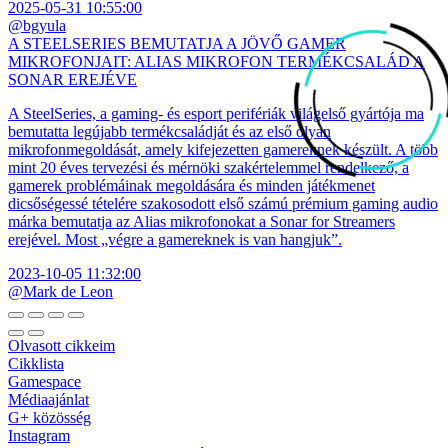
2025-05-31 10:55:00
@bgyula
A STEELSERIES BEMUTATJA A JÖVŐ GAMER
MIKROFONJAIT: ALIAS MIKROFON TERMÉKCSALÁD A
SONAR EREJÉVE
A SteelSeries, a gaming- és esport perifériák világelső gyártója ma
bemutatta legújabb termékcsaládját és az első olyan
mikrofonmegoldását, amely kifejezetten gamereknek készült. A több
mint 20 éves tervezési és mérnöki szakértelemmel rendelkező, a
gamerek problémáinak megoldására és minden játékmenet
dicsőségessé tételére szakosodott első számú prémium gaming audio
márka bemutatja az Alias mikrofonokat a Sonar for Streamers
erejével. Most „végre a gamereknek is van hangjuk”.
2023-10-05 11:32:00
@Mark de Leon
Olvasott cikkeim
Cikklista
Gamespace
Médiaajánlat
G+ közösség
Instagram