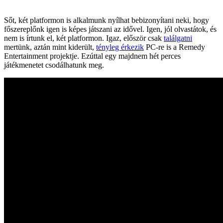
Sőt, két platformon is alkalmunk nyílhat bebizonyítani neki, hogy
főszereplőnk igen is képes játszani az idővel. Igen, jól olvastátok, és
nem is írtunk el, két platformon. Igaz, először csak
találgatni
mertünk, aztán mint kiderült,
tényleg érkezik
PC-re is a Remedy
Entertainment projektje. Ezúttal egy majdnem hét perces
játékmenetet csodálhatunk meg.